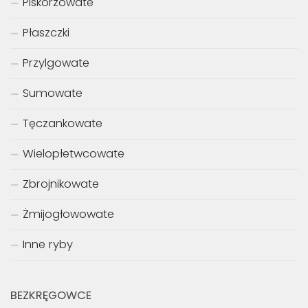
Piskorzowate
Płaszczki
Przylgowate
Sumowate
Tęczankowate
Wielopłetwcowate
Zbrojnikowate
Żmijogłowowate
Inne ryby
BEZKRĘGOWCE