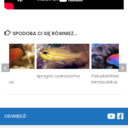
SPODOBA CI SIĘ RÓWNIEŻ...
on
Apogon cyanosoma
Pseudanthias
rigatus
bimaculatus
ODWIEDŹ: