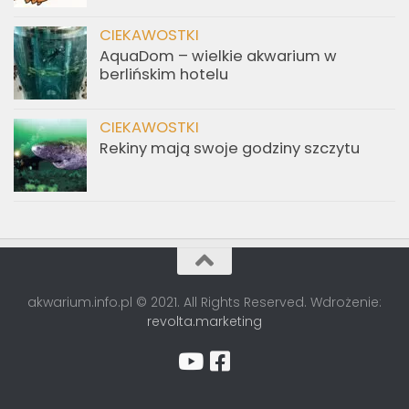
CIEKAWOSTKI
AquaDom – wielkie akwarium w
berlińskim hotelu
CIEKAWOSTKI
Rekiny mają swoje godziny szczytu
akwarium.info.pl © 2021. All Rights Reserved. Wdrożenie:
revolta.marketing