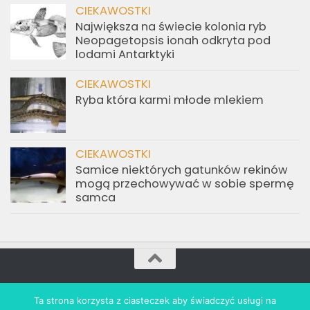
CIEKAWOSTKI
Największa na świecie kolonia ryb
Neopagetopsis ionah odkryta pod
lodami Antarktyki
CIEKAWOSTKI
Ryba która karmi młode mlekiem
CIEKAWOSTKI
Samice niektórych gatunków rekinów
mogą przechowywać w sobie spermę
samca
akwarium.info.pl © 2021. All Rights Reserved. Wdrożenie:
Ta strona korzysta z ciasteczek aby świadczyć usługi na
revolta.marketing