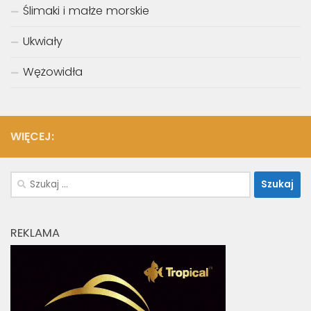
Ślimaki i małże morskie
Ukwiały
Wężowidła
WIĘCEJ:
Szukaj:
REKLAMA