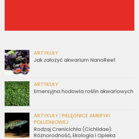
ARTYKUŁY
Jak założyć akwarium NanoReef
ARTYKUŁY
Emersyjna hodowla roślin akwariowych
ARTYKUŁY
PIELĘGNICE AMERYKI
/
POŁUDNIOWEJ
Rodzaj Crenicichla (Cichlidae):
Różnorodność, Ekologia i Opieka