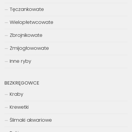
Tęczankowate
Wielopłetwcowate
Zbrojnikowate
Żmijogłowowate
Inne ryby
BEZKRĘGOWCE
Kraby
Krewetki
Ślimaki akwariowe