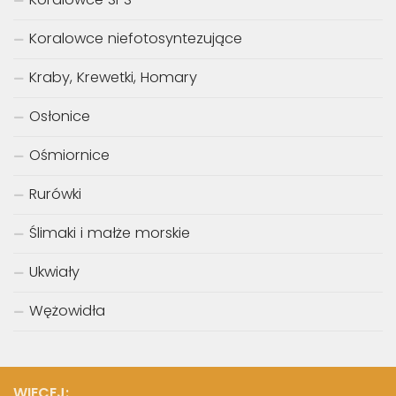
Koralowce niefotosyntezujące
Kraby, Krewetki, Homary
Osłonice
Ośmiornice
Rurówki
Ślimaki i małże morskie
Ukwiały
Wężowidła
WIĘCEJ: