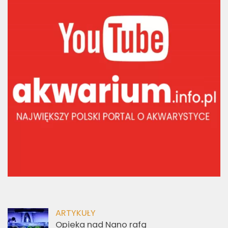
ARTYKUŁY
Opieka nad Nano rafą