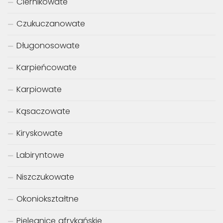
Ciernikowate
Czukuczanowate
Długonosowate
Karpieńcowate
Karpiowate
Kąsaczowate
Kiryskowate
Labiryntowe
Niszczukowate
Okoniokształtne
Pielęgnice afrykańskie