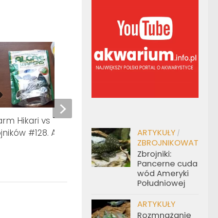
rm Hikari vs Tropical dla
Pytania o moje Malawi
ojników #128. AkwaGadka
AkwaGadka
ARTYKUŁY
/
ZBROJNIKOWATE
Zbrojniki:
Pancerne cuda
wód Ameryki
Południowej
ARTYKUŁY
Rozmnażanie