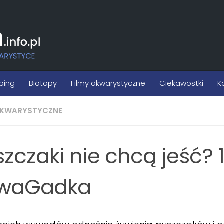
ping
Biotopy
Filmy akwarystyczne
Ciekawostki
K
AKWARYSTYCZNE
szczaki nie chcą jeść? 
waGadka