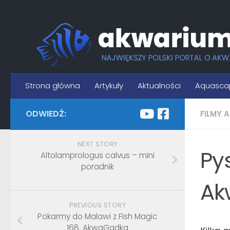
Skip to content
Strona główna
Artykuły
Aktualności
Aquasca
ODWIEDŹ:
FILMY 
NEXT STORY
Py
Altolamprologus calvus – mini
poradnik
Ak
PREVIOUS STORY
Pokarmy do Malawi z Fish Magic
168. AkwaGadka