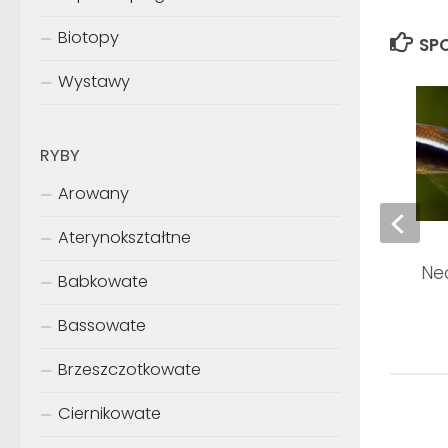
Biotopy
SPO
Wystawy
RYBY
Arowany
Aterynokształtne
Hyphessobrycon
herbertaxelrodi – N
Babkowate
(ławica)
Bassowate
Brzeszczotkowate
Ciernikowate