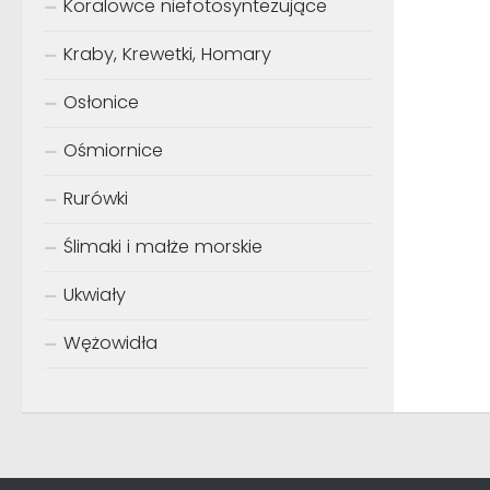
Koralowce niefotosyntezujące
Kraby, Krewetki, Homary
Osłonice
Ośmiornice
Rurówki
Ślimaki i małże morskie
Ukwiały
Wężowidła