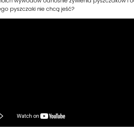
 moich wywodów odnośnie żywienia pyszczaków i 
go pyszczaki nie chcą jeść?