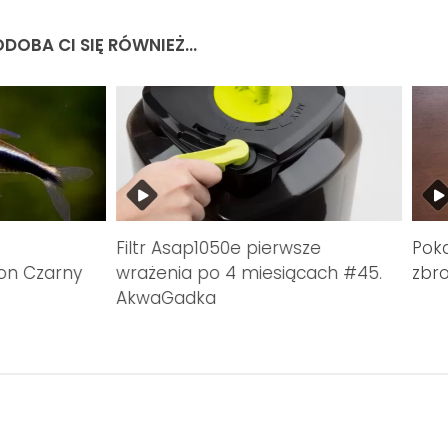
DOBA CI SIĘ RÓWNIEŻ...
Filtr Asap1050e pierwsze
Poka
eon Czarny
wrażenia po 4 miesiącach #45.
zbr
AkwaGadka