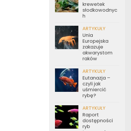
krewetek
słodkowodnyc
h
ARTYKUŁY
Unia
Europejska
zakazuje
akwarystom
raków
ARTYKUŁY
Eutanazja –
czyli jak
uśmiercić
rybę?
ARTYKUŁY
Raport
dostępności
ryb