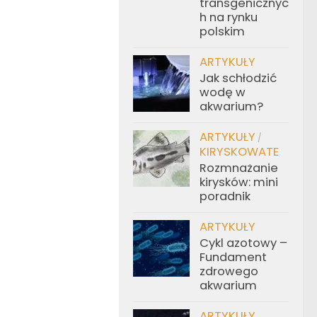
transgenicznyc
h na rynku
polskim
ARTYKUŁY
Jak schłodzić
wodę w
akwarium?
ARTYKUŁY
/
KIRYSKOWATE
Rozmnażanie
kirysków: mini
poradnik
ARTYKUŁY
Cykl azotowy –
Fundament
zdrowego
akwarium
ARTYKUŁY