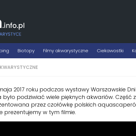
ping
Biotopy
Filmy akwarystyczne
Ciekawostki
K
AKWARYSTYCZNE
maja 2017 roku podczas wystawy Warszawskie Dni
było podziwiać wiele pięknych akwariów. Część z
zentowana przez czołówkę polskich aquascaperów
e prezentujemy w tym filmie.