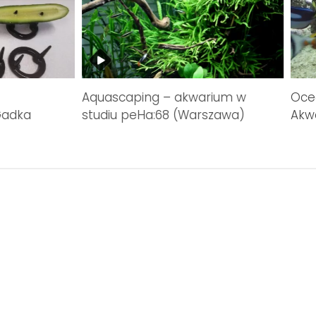
Aquascaping – akwarium w
Ocea
Gadka
studiu peHa:68 (Warszawa)
Akw