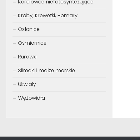
Koralowce niefotosyntezujące
Kraby, Krewetki, Homary
Osłonice
Ośmiornice
Rurówki
Ślimaki i małże morskie
Ukwiały
Wężowidła