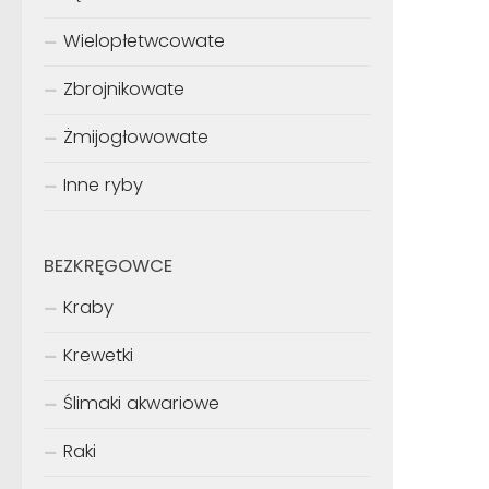
Wielopłetwcowate
Zbrojnikowate
Żmijogłowowate
Inne ryby
BEZKRĘGOWCE
Kraby
Krewetki
Ślimaki akwariowe
Raki