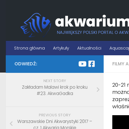
Skip to content
Strona główna
Artykuły
Aktualności
Aquasca
ODWIEDŹ:
FILMY 
NEXT STORY
20-21 
Zakładam Malawi krok po kroku
można 
#23. AkwaGadka
zapre
właśni
PREVIOUS STORY
Warszawskie Dni Akwarystyki 2017 –
cz. 1 Akwaria Morskie