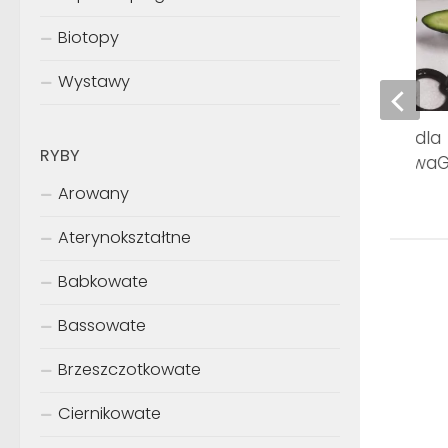
Biotopy
Wystawy
Groty i widelczyki dla
RYBY
zbrojników 154.Akwa
Arowany
Aterynokształtne
Babkowate
Bassowate
Brzeszczotkowate
Ciernikowate