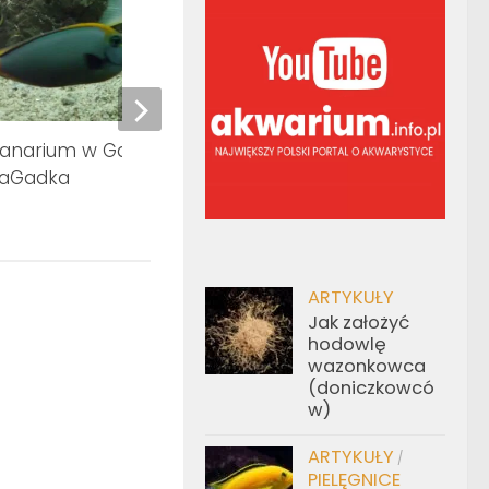
narium w Gdyni 171.
Nowa ryba w akwariu
aGadka
SKALAR czerwonooki –
Akwarystyki
ARTYKUŁY
Jak założyć
hodowlę
wazonkowca
(doniczkowcó
w)
ARTYKUŁY
/
PIELĘGNICE