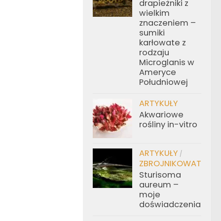
drapieżniki z
wielkim
znaczeniem –
sumiki
karłowate z
rodzaju
Microglanis w
Ameryce
Południowej
ARTYKUŁY
Akwariowe
rośliny in-vitro
ARTYKUŁY
/
ZBROJNIKOWATE
Sturisoma
aureum –
moje
doświadczenia