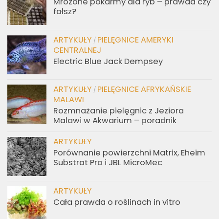
Mrożone pokarmy dla ryb – prawda czy
fałsz?
ARTYKUŁY
PIELĘGNICE AMERYKI
/
CENTRALNEJ
Electric Blue Jack Dempsey
ARTYKUŁY
PIELĘGNICE AFRYKAŃSKIE
/
MALAWI
Rozmnażanie pielęgnic z Jeziora
Malawi w Akwarium – poradnik
ARTYKUŁY
Porównanie powierzchni Matrix, Eheim
Substrat Pro i JBL MicroMec
ARTYKUŁY
Cała prawda o roślinach in vitro