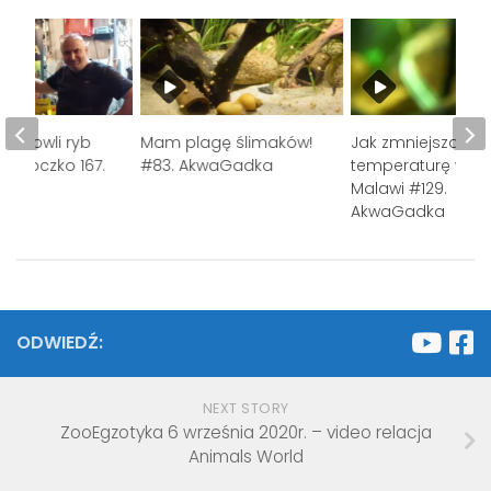
 hodowli ryb
Mam plagę ślimaków!
Jak zmniejszam
ej Koczko 167.
#83. AkwaGadka
temperaturę wod
dka
Malawi #129.
AkwaGadka
ODWIEDŹ:
NEXT STORY
ZooEgzotyka 6 września 2020r. – video relacja
Animals World