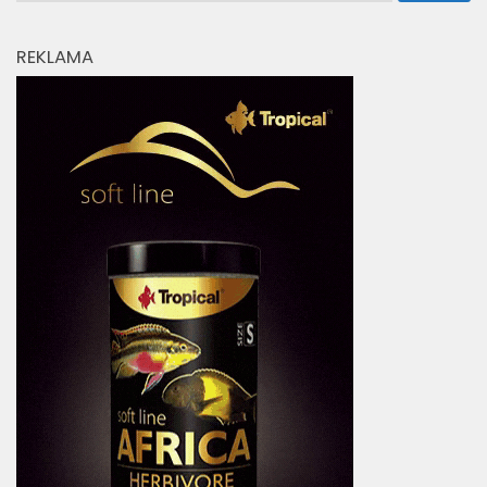
Wężowidła
WIĘCEJ:
Szukaj:
REKLAMA