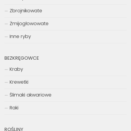
Płaszczki
Przylgowate
Sumowate
Tęczankowate
Wielopłetwcowate
Zbrojnikowate
Żmijogłowowate
Inne ryby
BEZKRĘGOWCE
Kraby