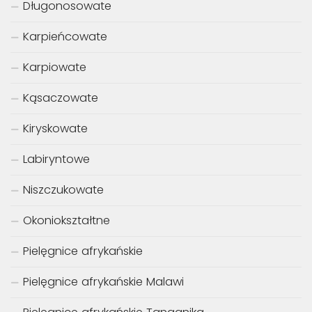
Bassowate
Brzeszczotkowate
Ciernikowate
Czukuczanowate
Długonosowate
Karpieńcowate
Karpiowate
Kąsaczowate
Kiryskowate
Labiryntowe