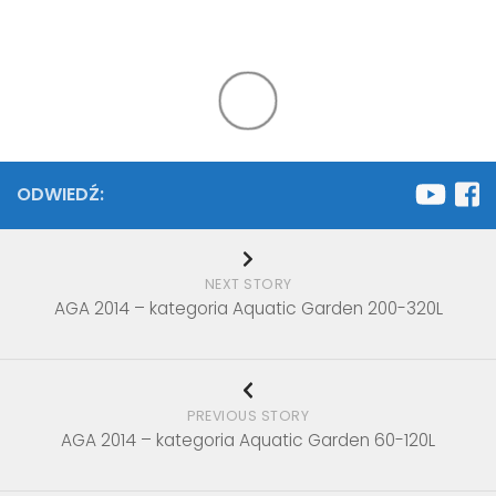
SPODOBA CI SIĘ RÓWNIEŻ...
ope Design
AGA 2007 – kategoria
AGA 2017 – katego
2013 –
Aquatic Garden >400L
Aquatic Garden >
a: Ameryka
owa
ODWIEDŹ: