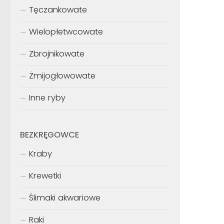
Tęczankowate
Wielopłetwcowate
Zbrojnikowate
Żmijogłowowate
Inne ryby
BEZKRĘGOWCE
Kraby
Krewetki
Ślimaki akwariowe
Raki