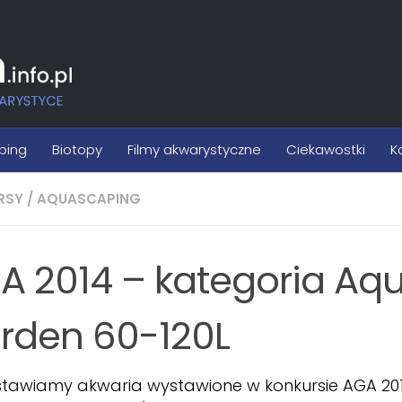
ping
Biotopy
Filmy akwarystyczne
Ciekawostki
K
RSY
/
AQUASCAPING
A 2014 – kategoria Aqu
rden 60-120L
stawiamy akwaria wystawione w konkursie AGA 20