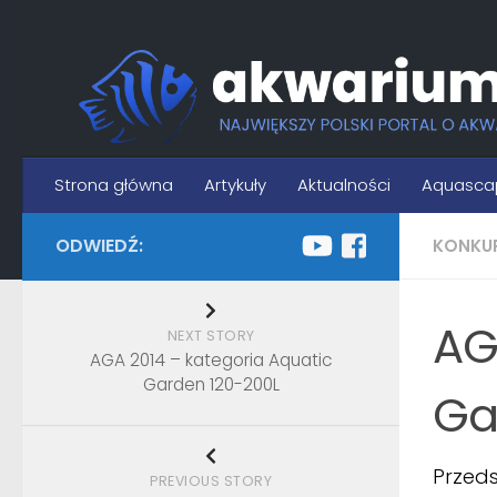
Skip to content
Strona główna
Artykuły
Aktualności
Aquasca
ODWIEDŹ:
KONKU
AG
NEXT STORY
AGA 2014 – kategoria Aquatic
Garden 120-200L
Ga
Przed
PREVIOUS STORY