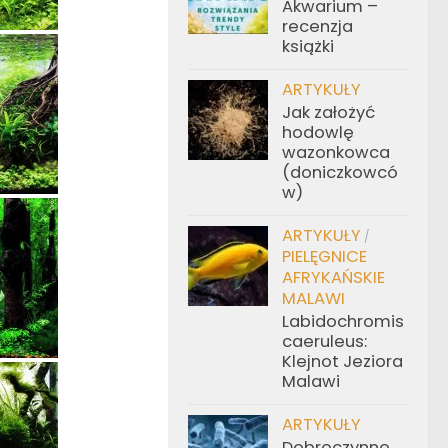
Akwarium –
recenzja
książki
ARTYKUŁY
Jak założyć
hodowlę
wazonkowca
(doniczkowcó
w)
ARTYKUŁY
/
PIELĘGNICE
AFRYKAŃSKIE
MALAWI
Labidochromis
caeruleus:
Klejnot Jeziora
Malawi
ARTYKUŁY
Dobroczynne