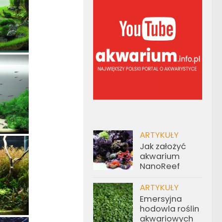
ARTYKUŁY
Jak założyć
akwarium
NanoReef
ARTYKUŁY
Emersyjna
hodowla roślin
akwariowych