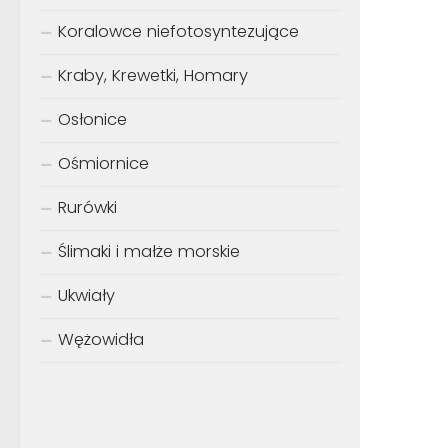
Koralowce niefotosyntezujące
Kraby, Krewetki, Homary
Osłonice
Ośmiornice
Rurówki
Ślimaki i małże morskie
Ukwiały
Wężowidła