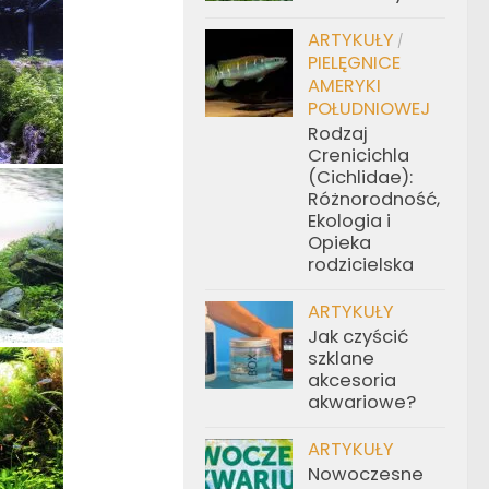
ARTYKUŁY
/
PIELĘGNICE
AMERYKI
POŁUDNIOWEJ
Rodzaj
Crenicichla
(Cichlidae):
Różnorodność,
Ekologia i
Opieka
rodzicielska
ARTYKUŁY
Jak czyścić
szklane
akcesoria
akwariowe?
ARTYKUŁY
Nowoczesne