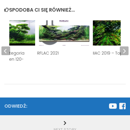
SPODOBA CI SIĘ RÓWNIEŻ...
 – kategoria
RFLAC 2021
IIAC 2019 – Top 10
Garden 120-
ODWIEDŹ:
NEXT STORY