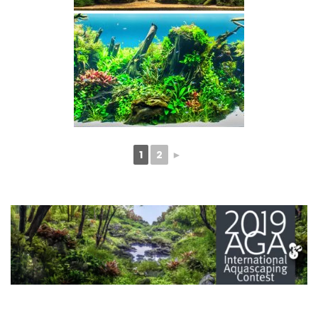
1
2
►