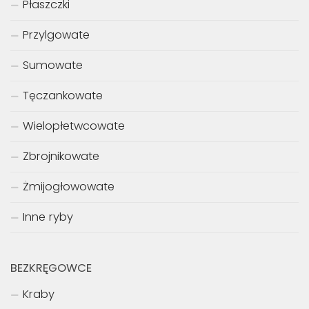
Płaszczki
Przylgowate
Sumowate
Tęczankowate
Wielopłetwcowate
Zbrojnikowate
Żmijogłowowate
Inne ryby
BEZKRĘGOWCE
Kraby