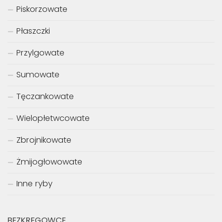
Piskorzowate
Płaszczki
Przylgowate
Sumowate
Tęczankowate
Wielopłetwcowate
Zbrojnikowate
Żmijogłowowate
Inne ryby
BEZKRĘGOWCE