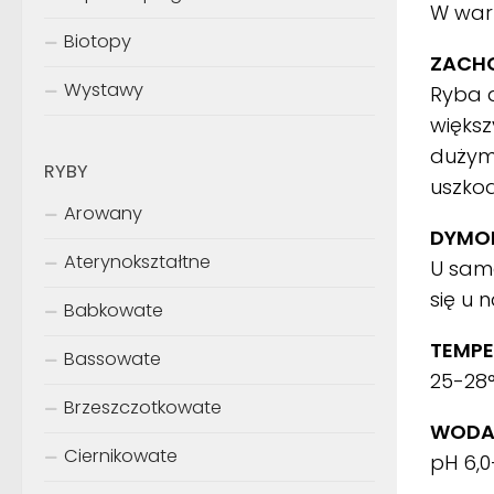
W war
Biotopy
ZACH
Wystawy
Ryba a
większ
dużymi
RYBY
uszkod
Arowany
DYMOR
Aterynokształtne
U samc
się u 
Babkowate
TEMPE
Bassowate
25-28
Brzeszczotkowate
WODA
Ciernikowate
pH 6,0