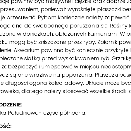
cje powinny być masywne i ciężkie oraz dobrze 
 przesuwaniem, ponieważ wyrośnięte płaszczki b
je przesuwać. Rybom koniecznie należy zapewnić
ego dna do swobodnego poruszania się. Rośliny k
adzone w doniczkach, obłożonych kamieniami. W 
u mogą być zniszczone przez ryby. Zbiornik powi
lenie. Akwarium powinno być koniecznie przykryte 
pieczone siatką przed wyskakiwaniem ryb. Grzałk
 zabezpieczyć i umiejscowić w miejscu niedostępn
aż są one wrażliwe na poparzenia. Płaszczki pos
e długości ogona kolec jadowy. Ukłucie może być
łowieka, dlatego należy stosować wszelkie środki 
DZENIE:
ka Południowa- część północna.
OŚĆ: