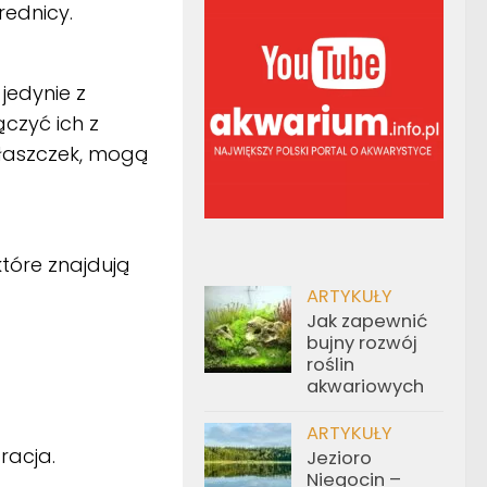
ednicy.
jedynie z
czyć ich z
płaszczek, mogą
tóre znajdują
ARTYKUŁY
Jak zapewnić
bujny rozwój
roślin
akwariowych
ARTYKUŁY
racja.
Jezioro
Niegocin –