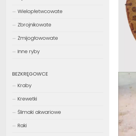
Wielopłetwcowate
Zbrojnikowate
Żmijogłowowate
Inne ryby
BEZKRĘGOWCE
Kraby
Krewetki
Ślimaki akwariowe
Raki