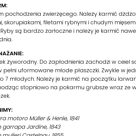
RM:
m pochodzenia zwierzęcego. Należy karmić dżdżo
, skorupiakami, filetami rybnymi i chudym mięse
 Ryby są bardzo żarłoczne i należy je karmić nawet
dnia.
AŻANIE:
k żyworodny. Do zapłodnienia zachodzi w ceiel s
w pełni uformowane młode płaszczki. Zwykle w jed
o 7 młodych. Należy je karmić na początku larw
hodząc stopniowo na pokarmu grubsze wraz ze 
zek.
IMY:
ra motoro Müller & Henle, 1841
 garrapa Jardine, 1843
 mulleri Castelnau, 1855