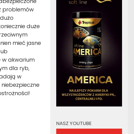
zabezpieczone
ez problemów
 dużo
oniecznie duże
przeciwnym
nien mieć jasne
lub
ę w akwarium
ym dla ryb,
iadają w
 niebezpieczne
ostrożności!
NASZ YOUTUBE