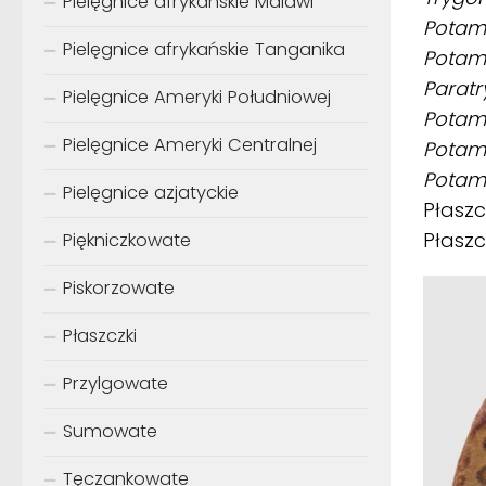
Pielęgnice afrykańskie Malawi
Potamo
Pielęgnice afrykańskie Tanganika
Potamo
Paratr
Pielęgnice Ameryki Południowej
Potamo
Pielęgnice Ameryki Centralnej
Potamo
Potamo
Pielęgnice azjatyckie
Płasz
Płaszc
Piękniczkowate
Piskorzowate
Płaszczki
Przylgowate
Sumowate
Tęczankowate