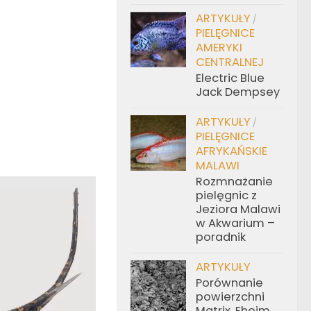
ARTYKUŁY
/
PIELĘGNICE
AMERYKI
CENTRALNEJ
Electric Blue
Jack Dempsey
ARTYKUŁY
/
PIELĘGNICE
AFRYKAŃSKIE
MALAWI
Rozmnażanie
pielęgnic z
Jeziora Malawi
w Akwarium –
poradnik
ARTYKUŁY
Porównanie
powierzchni
Matrix, Eheim