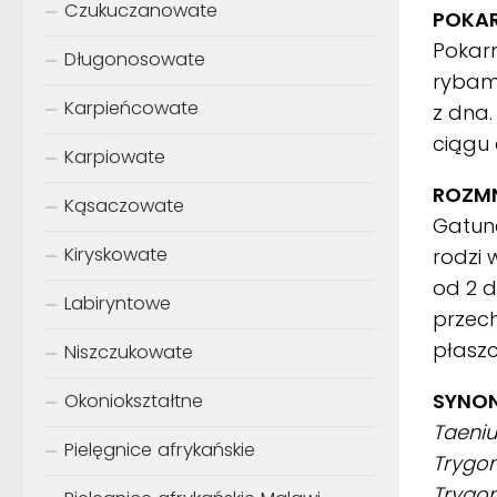
Czukuczanowate
POKA
Pokar
Długonosowate
rybami
Karpieńcowate
z dna.
ciągu 
Karpiowate
ROZMN
Kąsaczowate
Gatune
Kiryskowate
rodzi 
od 2 d
Labiryntowe
przec
płaszc
Niszczukowate
SYNON
Okoniokształtne
Taeniu
Pielęgnice afrykańskie
Trygon
Trygon