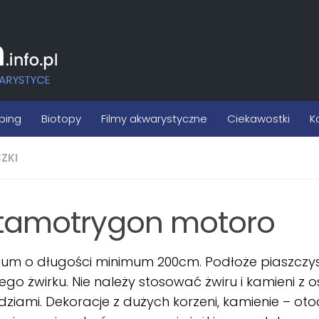
ping
Biotopy
Filmy akwarystyczne
Ciekawostki
K
ZKI
tamotrygon motoro
um o długości minimum 200cm. Podłoże piaszczys
go żwirku. Nie należy stosować żwiru i kamieni z o
ziami. Dekoracje z dużych korzeni, kamienie – ot