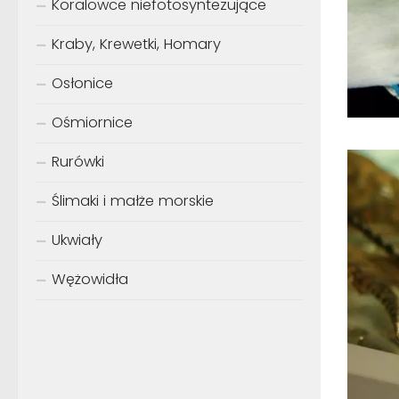
Koralowce niefotosyntezujące
Kraby, Krewetki, Homary
Osłonice
Ośmiornice
Rurówki
Ślimaki i małże morskie
Ukwiały
Wężowidła