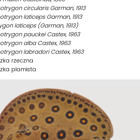
trygon circularis Garman, 1913
trygon laticeps Garman, 1913
ygon laticeps (Garman, 1913)
trygon pauckei Castex, 1963
trygon alba Castex, 1963
trygon labradori Castex, 1963
czka rzeczna
zka plamista