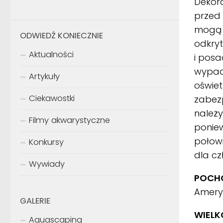
Dekora
przed
mogą 
ODWIEDŹ KONIECZNIE
odkryt
Aktualności
i pos
wypadk
Artykuły
oświet
Ciekawostki
zabez
należy
Filmy akwarystyczne
poniew
połowi
Konkursy
dla cz
Wywiady
POCHO
Amery
GALERIE
WIELK
Aquascaping