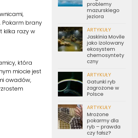
problemy
mazurskiego
wnicami,
jeziora
m. Pokarm brany
ARTYKUŁY
 kilka razy w
Jaskinia Movile
jako izolowany
ekosystem
chemosyntety
czny
amicy, która
nym miocie jest
ARTYKUŁY
ami owadów,
Gatunki ryb
zagrożone w
wzrostem
Polsce
ARTYKUŁY
Mrożone
pokarmy dla
ryb – prawda
czy fałsz?