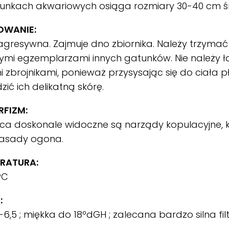
unkach akwariowych osiąga rozmiary 30-40 cm śr
OWANIE:
gresywna. Zajmuje dno zbiornika. Należy trzymać 
ymi egzemplarzami innych gatunków. Nie należy łą
 zbrojnikami, ponieważ przysysając się do ciała 
zić ich delikatną skórę.
FIZM:
a doskonale widoczne są narządy kopulacyjne, k
nasady ogona.
RATURA:
°C
:
-6,5 ; miękka do 18ºdGH ; zalecana bardzo silna filt