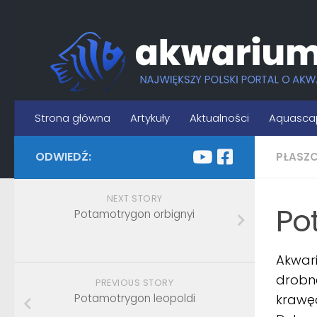
Skip to content
Strona główna
Artykuły
Aktualności
Aquasca
ODWIEDŹ:
PŁASZC
NEXT STORY
Po
Potamotrygon orbignyi
Akwari
drobne
PREVIOUS STORY
Potamotrygon leopoldi
krawęd