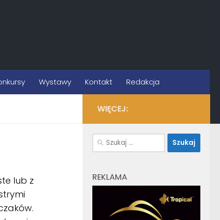
onkursy
Wystawy
Kontakt
Redakcja
WIĘCEJ:
Szukaj:
REKLAMA
te lub z
strymi
oczaków.