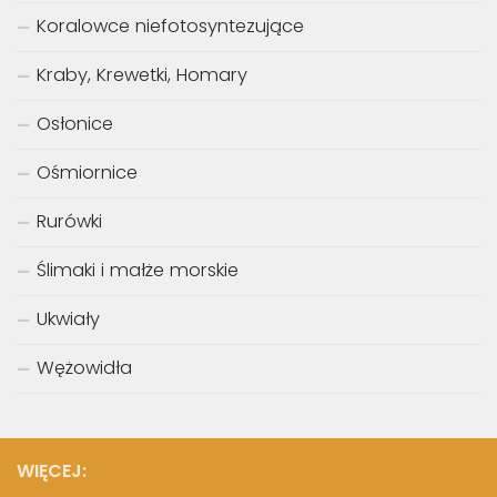
Koralowce niefotosyntezujące
Kraby, Krewetki, Homary
Osłonice
Ośmiornice
Rurówki
Ślimaki i małże morskie
Ukwiały
Wężowidła
WIĘCEJ: