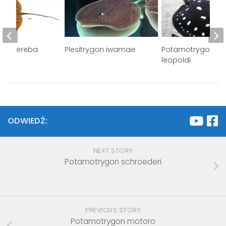
on aiereba
Plesitrygon iwamae
Potamotrygon
leopoldi
ODWIEDŹ:
NEXT STORY
Potamotrygon schroederi
PREVIOUS STORY
Potamotrygon motoro