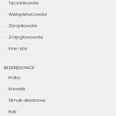
Tęczankowate
Wielopłetwcowate
Zbrojnikowate
Żmijogłowowate
Inne ryby
BEZKRĘGOWCE
Kraby
Krewetki
Ślimaki akwariowe
Raki