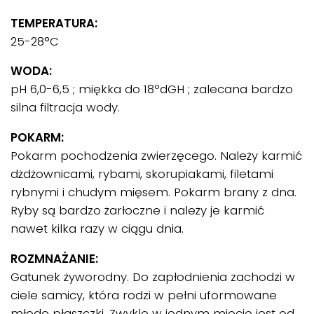
TEMPERATURA:
25-28°C
WODA:
pH 6,0-6,5 ; miękka do 18ºdGH ; zalecana bardzo
silna filtracja wody.
POKARM:
Pokarm pochodzenia zwierzęcego. Należy karmić
dżdżownicami, rybami, skorupiakami, filetami
rybnymi i chudym mięsem. Pokarm brany z dna.
Ryby są bardzo żarłoczne i należy je karmić
nawet kilka razy w ciągu dnia.
ROZMNAŻANIE:
Gatunek żyworodny. Do zapłodnienia zachodzi w
ciele samicy, która rodzi w pełni uformowane
młode płaszczki. Zwykle w jednym miocie jest od