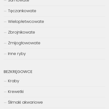
Sumowate
Tęczankowate
Wielopłetwcowate
Zbrojnikowate
Żmijogłowowate
Inne ryby
BEZKRĘGOWCE
Kraby
Krewetki
Ślimaki akwariowe