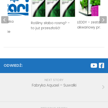
japońska
LEDDY – zestaw
Rośliny słabo rosną? –
gia i
akwariowy przyszł
to już przeszłość!
czenie
ODWIEDŹ:
NEXT STORY
Fabryka Aquael – Suwałki