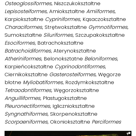
Osteoglossiformes
, Niszczukokształtne
Lepisosteiformes
, Amiokształtne
Amiiformes
,
Karpiokształtne
Cypriniformes
, Kąsaczokształtne
Characiformes
, Strętwokształtne
Gymnotiformes
,
Sumokształtne
Siluriformes
, Szczupakokształtne
Esociformes
, Batrachokształtne
Batrachoidiformes
, Aterynokształtne
Atheriniformes
, Belonoksztatne
Beloniformes
,
Karpieńcokształtne
Cyprinodontiformes
,
Ciernikokształtne
Gasterosteiformes
, Węgorze
błotne
Myliobatiformes
, Rozdymkokształtne
Tetraodontiformes
, Węgorzokształtne
Anguilliformes
, Płastugokształtne
Pleuronectiformes
, Igliczniokształtne
Syngnathiformes
, Skorpenokształtne
Scorpaeniformes
, Okoniokształtne
Perciformes