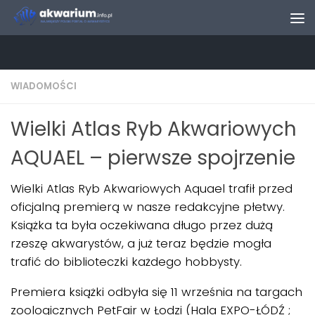
Skip to content
WIADOMOŚCI
Wielki Atlas Ryb Akwariowych
AQUAEL – pierwsze spojrzenie
Wielki Atlas Ryb Akwariowych Aquael trafił przed
oficjalną premierą w nasze redakcyjne płetwy.
Książka ta była oczekiwana długo przez dużą
rzeszę akwarystów, a już teraz będzie mogła
trafić do biblioteczki każdego hobbysty.
Premiera książki odbyła się 11 września na targach
zoologicznych PetFair w Łodzi (Hala EXPO-ŁÓDŹ ;