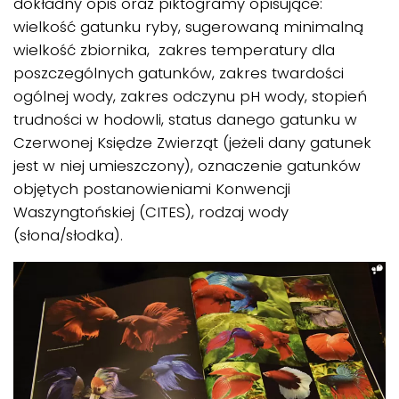
dokładny opis oraz piktogramy opisujące:
wielkość gatunku ryby, sugerowaną minimalną
wielkość zbiornika, zakres temperatury dla
poszczególnych gatunków, zakres twardości
ogólnej wody, zakres odczynu pH wody, stopień
trudności w hodowli, status danego gatunku w
Czerwonej Księdze Zwierząt (jeżeli dany gatunek
jest w niej umieszczony), oznaczenie gatunków
objętych postanowieniami Konwencji
Waszyngtońskiej (CITES), rodzaj wody
(słona/słodka).