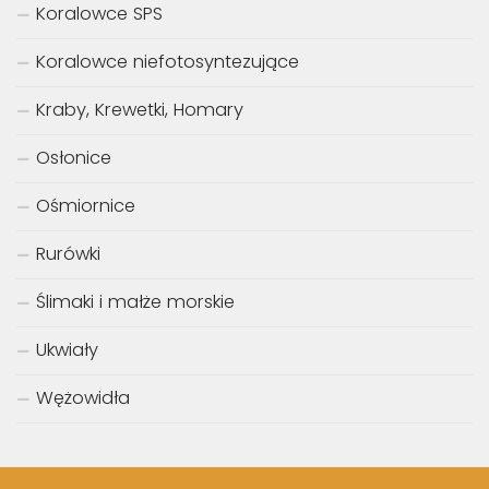
Koralowce SPS
Koralowce niefotosyntezujące
Kraby, Krewetki, Homary
Osłonice
Ośmiornice
Rurówki
Ślimaki i małże morskie
Ukwiały
Wężowidła