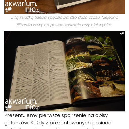
Z tą książką trzeba spędzić bardzo dużo czasu. Niejedna
filiżanka kawy na pewno zostanie przy niej wypita.
Prezentujemy pierwsze spojrzenie na opisy
gatunków. Każdy z prezentowanych posiada