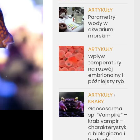
ARTYKUŁY
Parametry
wody w
akwarium
morskim
ARTYKUŁY
Wpływ
temperatury
na rozwój
embrionalny i
późniejszy ryb
ARTYKUŁY
/
KRABY
Geosesarma
sp. “Vampire” –
krab vampir –
charakterystyk
a biologiczna i
hodowla