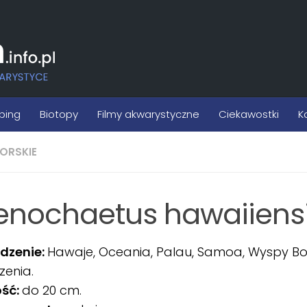
ping
Biotopy
Filmy akwarystyczne
Ciekawostki
K
ORSKIE
enochaetus hawaiiens
dzenie:
Hawaje, Oceania, Palau, Samoa, Wyspy B
zenia.
ość:
do 20 cm.