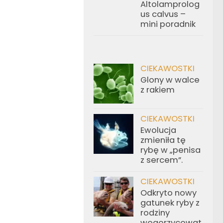
Altolamprolog
us calvus –
mini poradnik
CIEKAWOSTKI
Glony w walce
z rakiem
CIEKAWOSTKI
Ewolucja
zmieniła tę
rybę w „penisa
z sercem”.
CIEKAWOSTKI
Odkryto nowy
gatunek ryby z
rodziny
węgorzycowat