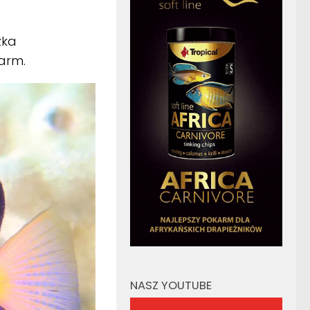
zka
karm.
NASZ YOUTUBE