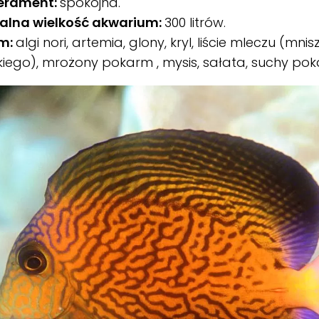
erament:
spokojna.
alna wielkość akwarium:
300 litrów.
m:
algi nori, artemia, glony, kryl, liście mleczu (mnis
kiego), mrożony pokarm , mysis, sałata, suchy po