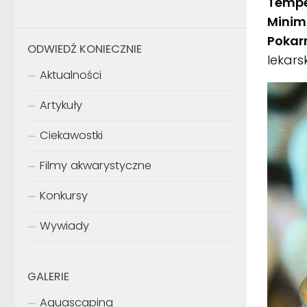
Temp
Minim
Pokar
ODWIEDŹ KONIECZNIE
lekars
Aktualności
Artykuły
Ciekawostki
Filmy akwarystyczne
Konkursy
Wywiady
GALERIE
Aquascaping