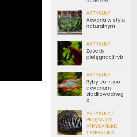
ARTYKUŁY
Akwaria w stylu
naturalnym
ARTYKUŁY
Zasady
pielęgnacji ryb
ARTYKUŁY
Ryby do nano
akwarium
słodkowodneg
o
ARTYKUŁY
/
PIELĘGNICE
AFRYKAŃSKIE
TANGANIKA