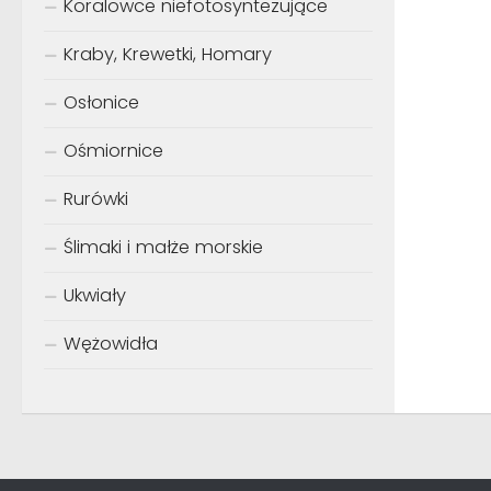
Koralowce niefotosyntezujące
Kraby, Krewetki, Homary
Osłonice
Ośmiornice
Rurówki
Ślimaki i małże morskie
Ukwiały
Wężowidła