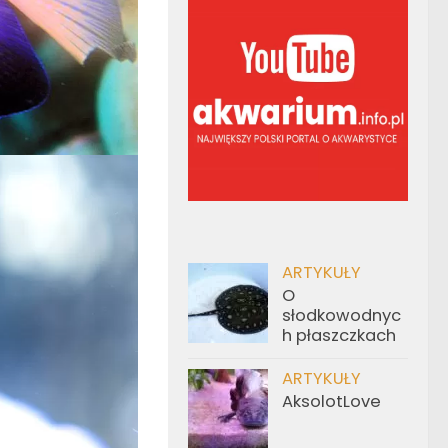
ARTYKUŁY
O
słodkowodnyc
h płaszczkach
ARTYKUŁY
AksolotLove