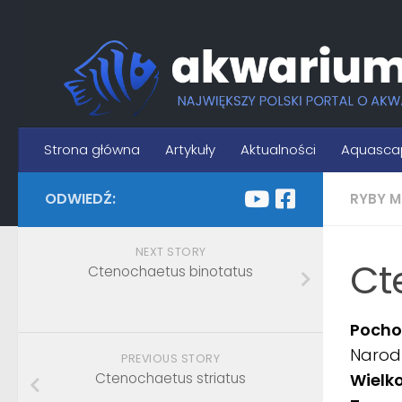
Skip to content
Strona główna
Artykuły
Aktualności
Aquasca
ODWIEDŹ:
RYBY M
NEXT STORY
Ct
Ctenochaetus binotatus
Pocho
Narod
PREVIOUS STORY
Ctenochaetus striatus
Wielk