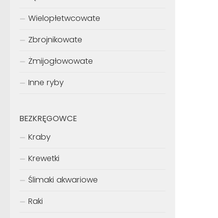
Wielopłetwcowate
Zbrojnikowate
Żmijogłowowate
Inne ryby
BEZKRĘGOWCE
Kraby
Krewetki
Ślimaki akwariowe
Raki