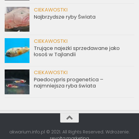
CIEKAWOSTKI
Najbrzydsze ryby Świata
CIEKAWOSTKI
Trujące najeżki sprzedawane jako
łosoś w Tajlandii
CIEKAWOSTKI
Paedocypris progenetica –
najmniejsza ryba świata
akwarium.info.pl © 2021. All Rights Reserved. Wdrożenie:
revolta.marketing