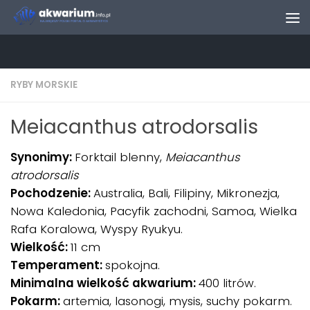
Skip to content
RYBY MORSKIE
Meiacanthus atrodorsalis
Synonimy:
Forktail blenny,
Meiacanthus
atrodorsalis
Pochodzenie:
Australia, Bali, Filipiny, Mikronezja,
Nowa Kaledonia, Pacyfik zachodni, Samoa, Wielka
Rafa Koralowa, Wyspy Ryukyu.
Wielkość:
11 cm
Temperament:
spokojna.
Minimalna wielkość akwarium:
400 litrów.
Pokarm:
artemia, lasonogi, mysis, suchy pokarm.