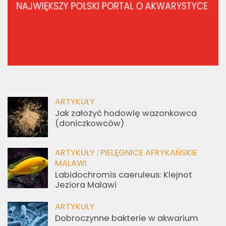
ARTYKUŁY
Jak założyć hodowlę wazonkowca
(doniczkowców)
ARTYKUŁY
PIELĘGNICE AFRYKAŃSKIE
/
MALAWI
Labidochromis caeruleus: Klejnot
Jeziora Malawi
ARTYKUŁY
Dobroczynne bakterie w akwarium