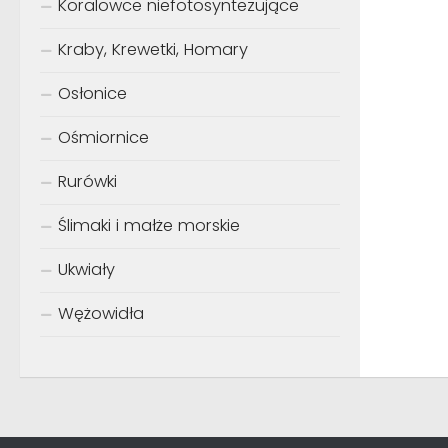
Koralowce niefotosyntezujące
Kraby, Krewetki, Homary
Osłonice
Ośmiornice
Rurówki
Ślimaki i małże morskie
Ukwiały
Wężowidła