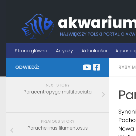
Skip to content
Strona główna
Artykuły
Aktualności
Aquasca
ODWIEDŹ:
RYBY M
NEXT STORY
Pa
Paracentropyge multifasciata
Synoni
Pochod
PREVIOUS STORY
Paracheilinus filamentosus
Nowa G