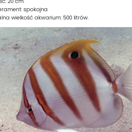
ść: 20 cm.
rament: spokojna
lna wielkość akwarium: 500 litrów.