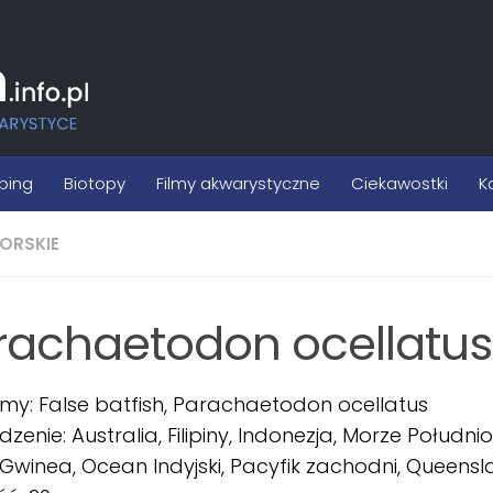
ping
Biotopy
Filmy akwarystyczne
Ciekawostki
K
ORSKIE
rachaetodon ocellatus
my: False batfish, Parachaetodon ocellatus
zenie: Australia, Filipiny, Indonezja, Morze Południ
winea, Ocean Indyjski, Pacyfik zachodni, Queenslan