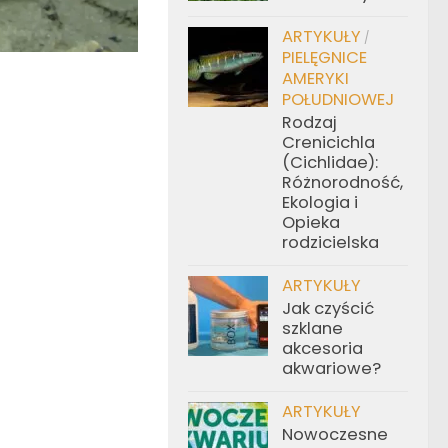
ARTYKUŁY
/
PIELĘGNICE
AMERYKI
POŁUDNIOWEJ
Rodzaj
Crenicichla
(Cichlidae):
Różnorodność,
Ekologia i
Opieka
rodzicielska
ARTYKUŁY
Jak czyścić
szklane
akcesoria
akwariowe?
ARTYKUŁY
Nowoczesne