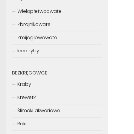
Wielopłetwcowate
Zbrojnikowate
Żmijogłowowate
Inne ryby
BEZKRĘGOWCE
Kraby
Krewetki
Ślimaki akwariowe
Raki