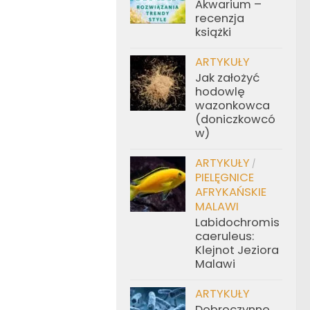
Akwarium –
recenzja
książki
ARTYKUŁY
Jak założyć
hodowlę
wazonkowca
(doniczkowcó
w)
ARTYKUŁY
/
PIELĘGNICE
AFRYKAŃSKIE
MALAWI
Labidochromis
caeruleus:
Klejnot Jeziora
Malawi
ARTYKUŁY
Dobroczynne