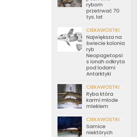
rybom
przetrwać 70
tys. lat
CIEKAWOSTKI
Największa na
świecie kolonia
ryb
Neopagetopsi
s ionah odkryta
pod lodami
Antarktyki
CIEKAWOSTKI
Ryba która
karmi młode
mlekiem
CIEKAWOSTKI
Samice
niektórych