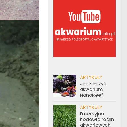
ARTYKUŁY
Jak założyć
akwarium
NanoReef
ARTYKUŁY
Emersyjna
hodowla roślin
akwariowych