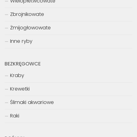
Wielopłetwcowate
Zbrojnikowate
Żmijogłowowate
Inne ryby
BEZKRĘGOWCE
Kraby
Krewetki
Ślimaki akwariowe
Raki