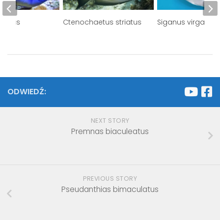
thurus
Ctenochaetus striatus
Siganus virgatus
ODWIEDŹ:
NEXT STORY
Premnas biaculeatus
PREVIOUS STORY
Pseudanthias bimaculatus