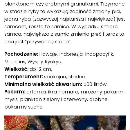
planktonem czy drobnymi granulkami. Trzymane
w stadzie ryby te wykazują zdolność zmiany płci,
jedna ryba (zazwyczaj najstarsza i największa) jest
samcem, reszta to samice. W wypadku śmierci
samca, największa z samic zmienia płeć i teraz to
ona jest “przywódcą stada”.
Pochodzenie:
Hawaje, Indonezja, Indopacyfik,
Mauritius, Wyspy Ryukyu
Wielkość:
do 12 cm.
Temperament:
spokojna, stadna.
Minimalna wielkość akwarium:
500 litrów.
Pokarm:
artemia, ikra homara, mrożony pokarm ,
mysis, plankton zielony i czerwony, drobne
pokarmy suche.