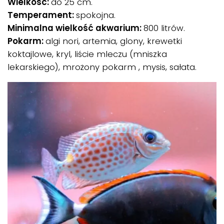
Wielkość:
do 25 cm.
Temperament:
spokojna.
Minimalna wielkość akwarium:
800 litrów.
Pokarm:
algi nori, artemia, glony, krewetki
koktajlowe, kryl, liście mleczu (mniszka
lekarskiego), mrożony pokarm , mysis, sałata.