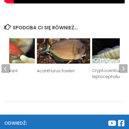
SPODOBA CI SIĘ RÓWNIEŻ...
eilinops
Cryptocentrus
Acanthurus fowleri
leptocephalus
ODWIEDŹ: