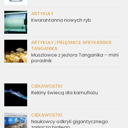
ARTYKUŁY
Kwarantanna nowych ryb
ARTYKUŁY
PIELĘGNICE AFRYKAŃSKIE
/
TANGANIKA
Muszlowce z jeziora Tanganika – mini
poradnik
CIEKAWOSTKI
Rekiny świecą dla kamuflażu
CIEKAWOSTKI
Naukowcy odkryli gigantycznego
żarłacza białego