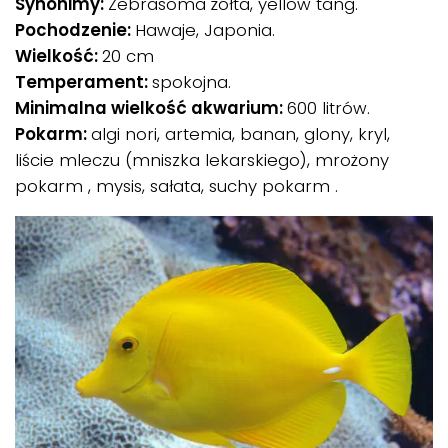
Synonimy:
Zebrasoma żółta, yellow tang.
Pochodzenie:
Hawaje, Japonia.
Wielkość:
20 cm
Temperament:
spokojna.
Minimalna wielkość akwarium:
600 litrów.
Pokarm:
algi nori, artemia, banan, glony, kryl,
liście mleczu (mniszka lekarskiego), mrożony
pokarm , mysis, sałata, suchy pokarm .