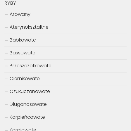
RYBY
Arowany
Aterynokształtne
Babkowate
Bassowate
Brzeszczotkowate
Ciernikowate
Czukuczanowate
Długonosowate
Karpieńcowate
Karpiowate