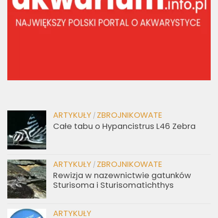
ARTYKUŁY
ZBROJNIKOWATE
/
Całe tabu o Hypancistrus L46 Zebra
ARTYKUŁY
ZBROJNIKOWATE
/
Rewizja w nazewnictwie gatunków
Sturisoma i Sturisomatichthys
ARTYKUŁY