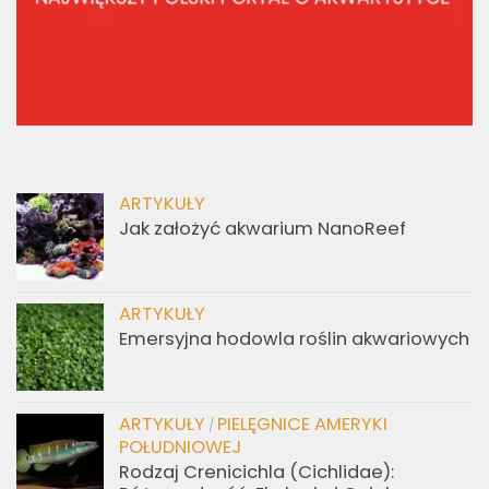
ARTYKUŁY
Jak założyć akwarium NanoReef
ARTYKUŁY
Emersyjna hodowla roślin akwariowych
ARTYKUŁY
PIELĘGNICE AMERYKI
/
POŁUDNIOWEJ
Rodzaj Crenicichla (Cichlidae):