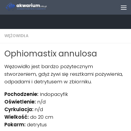
Skip to content
WĘŻOWIDŁA
Ophiomastix annulosa
Wężowidło jest bardzo pożytecznym
stworzeniem, gdyż żywi się resztkami pożywienia,
odpadami i detrytusem w zbiorniku.
Pochodzenie:
Indopacyfik
Oświetlenie:
n/d
Cyrkulacja:
n/d
Wielkość:
do 20 cm
Pokarm:
detrytus