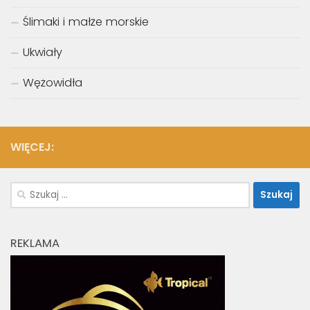
Ślimaki i małże morskie
Ukwiały
Wężowidła
WIĘCEJ:
Szukaj:
REKLAMA