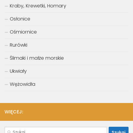
Kraby, Krewetki, Homary
Osłonice
Ośmiornice
Rurówki
Ślimaki i małże morskie
Ukwiały
Wężowidła
WIĘCEJ:
Szukaj: