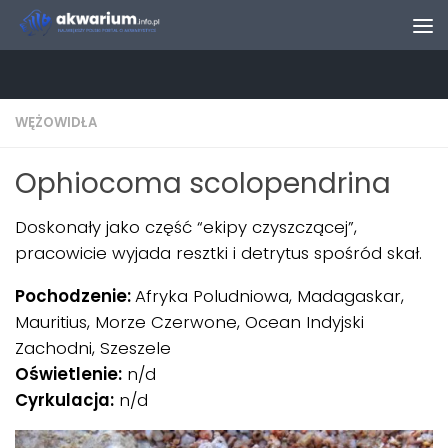
Skip to content
WĘŻOWIDŁA
Ophiocoma scolopendrina
Doskonały jako część “ekipy czyszczącej”,
pracowicie wyjada resztki i detrytus spośród skał.
Pochodzenie:
Afryka Poludniowa, Madagaskar,
Mauritius, Morze Czerwone, Ocean Indyjski
Zachodni, Szeszele
Oświetlenie:
n/d
Cyrkulacja:
n/d