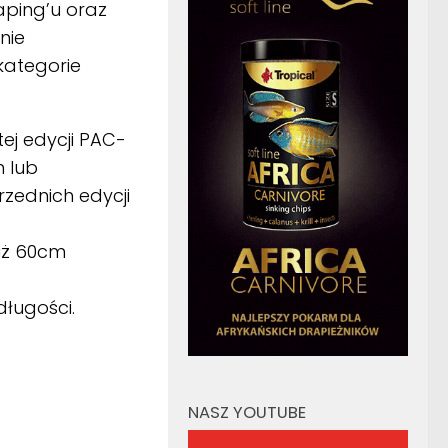
aping’u oraz
nie
kategorie
ej edycji PAC-
 lub
zednich edycji
iż 60cm
długości.
NASZ YOUTUBE