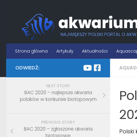
Skip to content
Strona główna
Artykuły
Aktualności
Aquasca
ODWIEDŹ:
AQUAS
NEXT STORY
Po
BAC 2020 – najlepsze akwaria
polaków w konkursie biotopowym
20
PREVIOUS STORY
BAC 2020 – zgłoszone akwaria
Polski
biotopowe