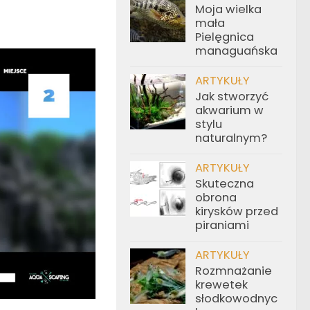
Moja wielka
mała
Pielęgnica
managuańska
ARTYKUŁY
Jak stworzyć
akwarium w
stylu
naturalnym?
ARTYKUŁY
Skuteczna
obrona
kirysków przed
piraniami
ARTYKUŁY
Rozmnażanie
krewetek
słodkowodnyc