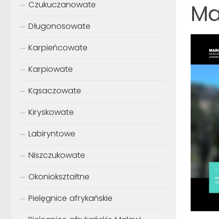
Ma
Czukuczanowate
Długonosowate
Karpieńcowate
Karpiowate
Kąsaczowate
Kiryskowate
Labiryntowe
Niszczukowate
Okoniokształtne
Pielęgnice afrykańskie