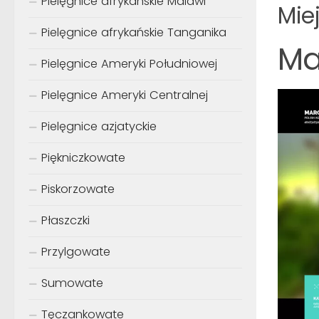
Pielęgnice afrykańskie Malawi
Mie
Pielęgnice afrykańskie Tanganika
Ma
Pielęgnice Ameryki Południowej
Pielęgnice Ameryki Centralnej
Pielęgnice azjatyckie
Piękniczkowate
Piskorzowate
Płaszczki
Przylgowate
Sumowate
Tęczankowate