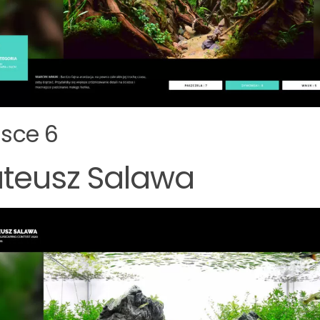
jsce 6
teusz Salawa