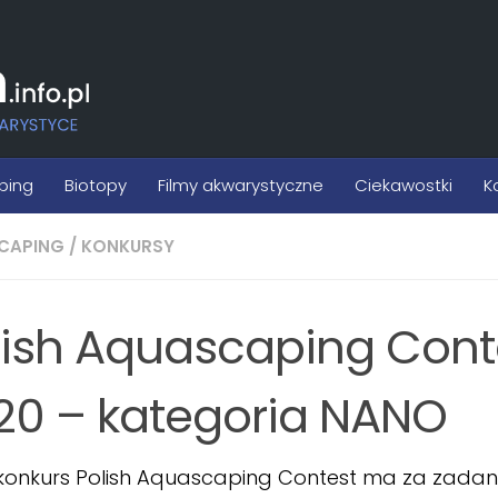
ping
Biotopy
Filmy akwarystyczne
Ciekawostki
K
CAPING
/
KONKURSY
lish Aquascaping Cont
20 – kategoria NANO
 konkurs Polish Aquascaping Contest ma za zadan