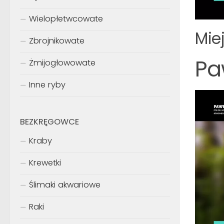
Wielopłetwcowate
Mie
Zbrojnikowate
Pa
Żmijogłowowate
Inne ryby
BEZKRĘGOWCE
Kraby
Krewetki
Ślimaki akwariowe
Raki