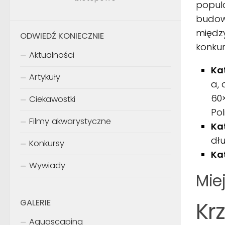
popula
budowa
międz
ODWIEDŹ KONIECZNIE
konkur
Aktualności
Ka
Artykuły
a,
60×
Ciekawostki
Po
Filmy akwarystyczne
Ka
dłu
Konkursy
Ka
Wywiady
Miej
Kr
GALERIE
Aquascaping