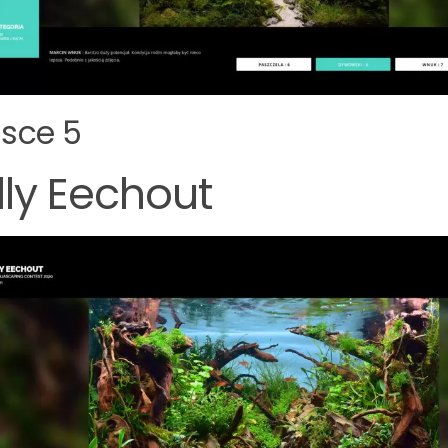
jsce 5
lly Eechout