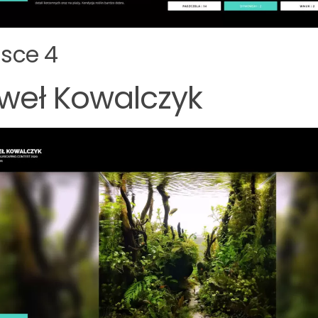
jsce 4
weł Kowalczyk