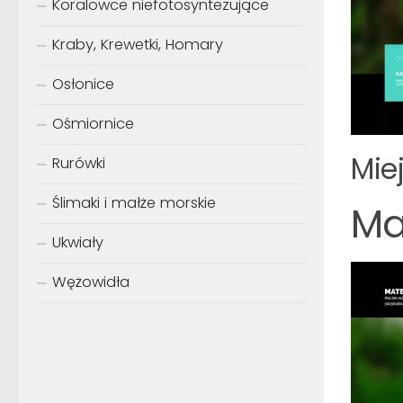
Koralowce niefotosyntezujące
Kraby, Krewetki, Homary
Osłonice
Ośmiornice
Mie
Rurówki
Ślimaki i małże morskie
Ma
Ukwiały
Wężowidła