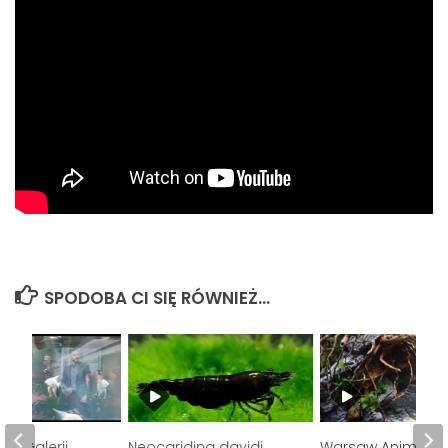
SPODOBA CI SIĘ RÓWNIEŻ...
 w Galerii
Neocaridina davidi
Warsaw Animals 