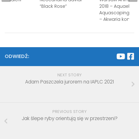
 177.
“Black Rose”
2018 – Aquael
dka
Aquascaping Con
– Akwaria konkur
ODWIEDŹ:
NEXT STORY
Adam Paszczela jurorem na IAPLC 2021
PREVIOUS STORY
Jak ślepe ryby orientują się w przestrzeni?