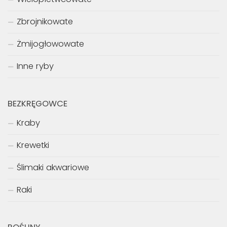
Zbrojnikowate
Żmijogłowowate
Inne ryby
BEZKRĘGOWCE
Kraby
Krewetki
Ślimaki akwariowe
Raki