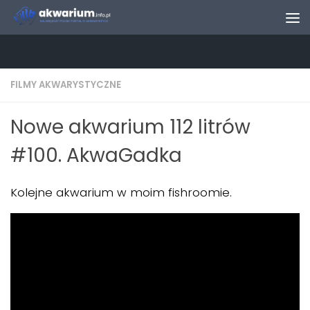
Skip to content
FILMY AKWARYSTYCZNE
Nowe akwarium 112 litrów
#100. AkwaGadka
Kolejne akwarium w moim fishroomie.