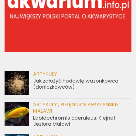
ARTYKUŁY
Jak założyć hodowlę wazonkowca
(doniczkowców)
ARTYKUŁY
PIELĘGNICE AFRYKAŃSKIE
/
MALAWI
Labidochromis caeruleus: Klejnot
Jeziora Malawi