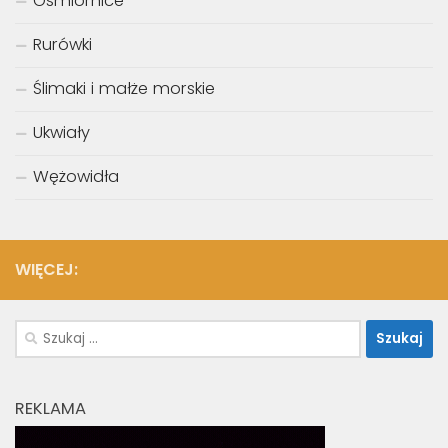
Ośmiornice
Rurówki
Ślimaki i małże morskie
Ukwiały
Wężowidła
WIĘCEJ:
Szukaj:
REKLAMA