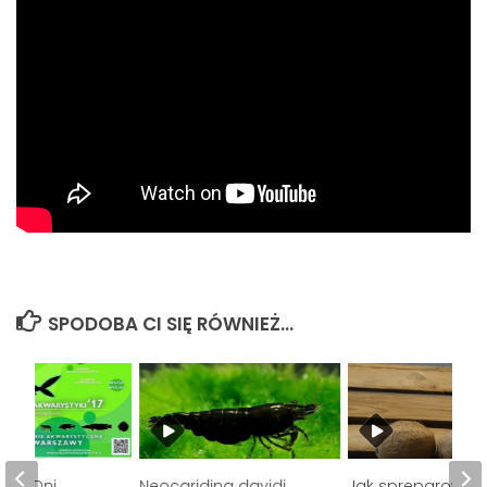
SPODOBA CI SIĘ RÓWNIEŻ...
kie Dni
Neocaridina davidi
Jak spreparować