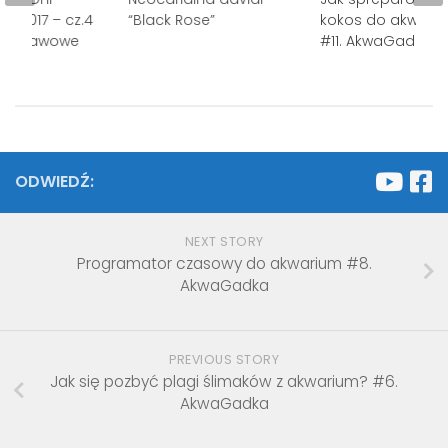
ki 2017 – cz.4
“Black Rose”
kokos do akwari
 Wystawowe
#11. AkwaGadka
ODWIEDŹ:
NEXT STORY
Programator czasowy do akwarium #8.
AkwaGadka
PREVIOUS STORY
Jak się pozbyć plagi ślimaków z akwarium? #6.
AkwaGadka