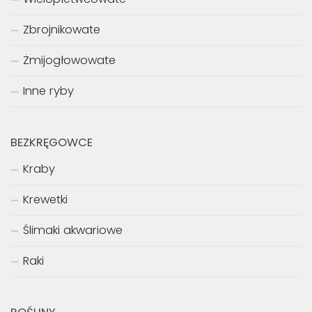
Zbrojnikowate
Żmijogłowowate
Inne ryby
BEZKRĘGOWCE
Kraby
Krewetki
Ślimaki akwariowe
Raki