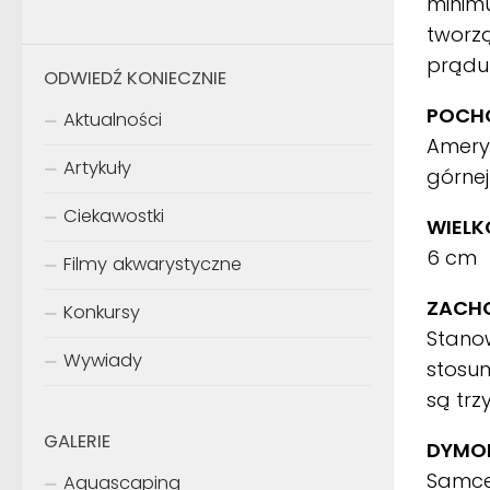
minimu
tworzą
prądu
ODWIEDŹ KONIECZNIE
POCHO
Aktualności
Ameryk
Artykuły
górnej
Ciekawostki
WIELK
6 cm
Filmy akwarystyczne
ZACH
Konkursy
Stanow
Wywiady
stosun
są trz
GALERIE
DYMOR
Samce
Aquascaping