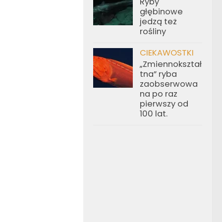
Ryby
głębinowe
jedzą też
rośliny
CIEKAWOSTKI
„Zmiennokształ
tna” ryba
zaobserwowa
na po raz
pierwszy od
100 lat.