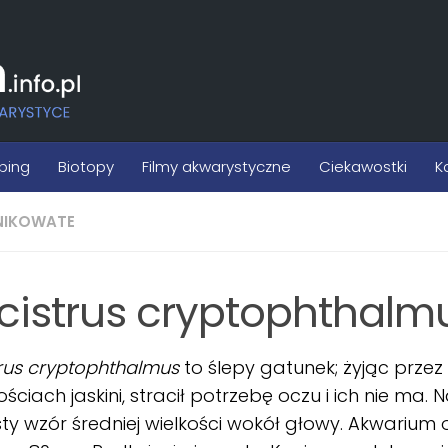
ping
Biotopy
Filmy akwarystyczne
Ciekawostki
K
NIKOWATE
cistrus cryptophthalm
trus cryptophthalmus
to ślepy gatunek; żyjąc przez
ściach jaskini, stracił potrzebę oczu i ich nie ma.
ty wzór średniej wielkości wokół głowy. Akwarium 