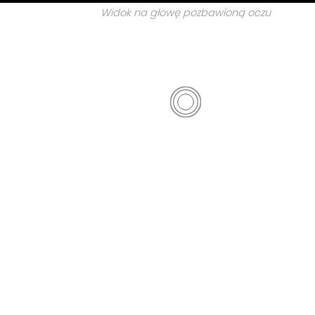
Widok na głowę pozbawioną oczu