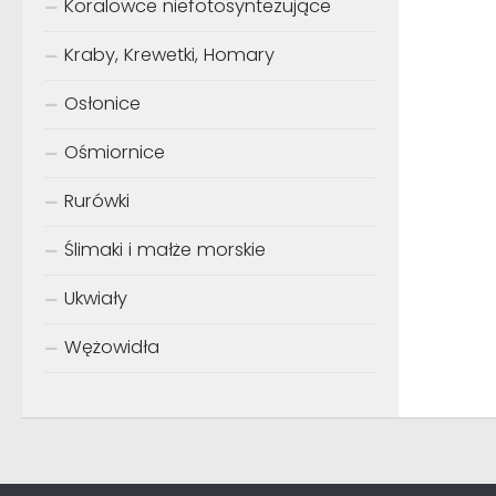
Koralowce niefotosyntezujące
Kraby, Krewetki, Homary
Osłonice
Ośmiornice
Rurówki
Ślimaki i małże morskie
Ukwiały
Wężowidła