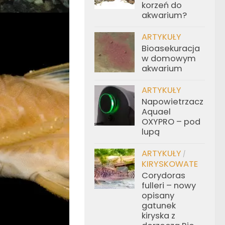
korzeń do
akwarium?
ARTYKUŁY
Bioasekuracja
w domowym
akwarium
ARTYKUŁY
Napowietrzacz
Aquael
OXYPRO – pod
lupą
ARTYKUŁY
/
KIRYSKOWATE
Corydoras
fulleri – nowy
opisany
gatunek
kiryska z