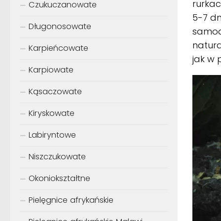
rurkac
Czukuczanowate
5-7 dn
Długonosowate
samod
natura
Karpieńcowate
jak w
Karpiowate
Kąsaczowate
Kiryskowate
Labiryntowe
Niszczukowate
Okoniokształtne
Pielęgnice afrykańskie