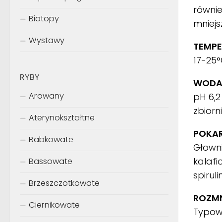
równie
Biotopy
mniejs
Wystawy
TEMPE
17-25
RYBY
WODA
Arowany
pH 6,2
zbiorni
Aterynokształtne
POKA
Babkowate
Głowni
kalafi
Bassowate
spirul
Brzeszczotkowate
ROZMN
Ciernikowate
Typowe