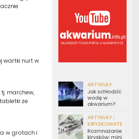
nacznie
j wartki nurt w
ARTYKUŁY
Jak schłodzić
tj. marchew,
wodę w
tabletki ze
akwarium?
ARTYKUŁY
/
KIRYSKOWATE
Rozmnażanie
na w grotach i
kirysków: mini