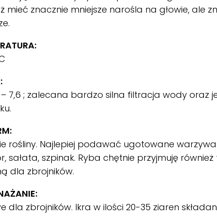
ż mieć znacznie mniejsze narośla na głowie, ale z
ze.
RATURA:
°C
:
 – 7,6 ; zalecana bardzo silna filtracja wody oraz je
ku.
RM:
e rośliny. Najlepiej podawać ugotowane warzywa 
or, sałata, szpinak. Ryba chętnie przyjmuję również 
iną dla zbrojników.
AŻANIE:
 dla zbrojników. Ikra w ilości 20-35 ziaren składa