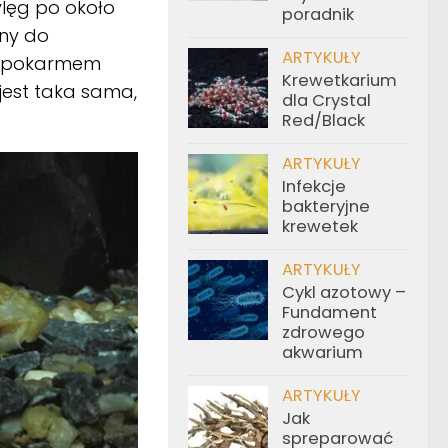
ylęg po około
poradnik
lny do
ARTYKUŁY
, pokarmem
Krewetkarium
jest taka sama,
dla Crystal
Red/Black
ARTYKUŁY
Infekcje
bakteryjne
krewetek
ARTYKUŁY
Cykl azotowy –
Fundament
zdrowego
akwarium
ARTYKUŁY
Jak
spreparować