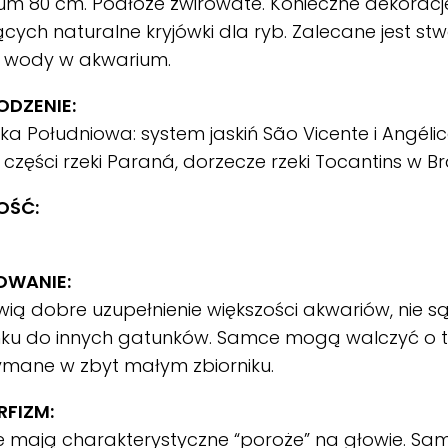
m 80 cm. Podłoże żwirowate. Konieczne dekoracje 
cych naturalne kryjówki dla ryb. Zalecane jest stw
 wody w akwarium.
DZENIE:
a Południowa: system jaskiń São Vicente i Angéli
 części rzeki Paraná, dorzecze rzeki Tocantins w Braz
OŚĆ:
OWANIE:
ią dobre uzupełnienie większości akwariów, nie 
ku do innych gatunków. Samce mogą walczyć o ter
ymane w zbyt małym zbiorniku.
FIZM:
 mają charakterystyczne “poroże” na głowie. S