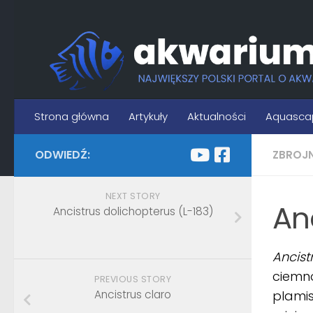
Skip to content
Strona główna
Artykuły
Aktualności
Aquasca
ODWIEDŹ:
ZBROJ
NEXT STORY
An
Ancistrus dolichopterus (L-183)
Ancis
ciemno
PREVIOUS STORY
Ancistrus claro
plamis