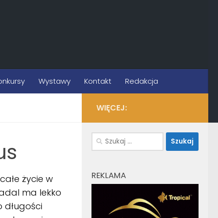
onkursy
Wystawy
Kontakt
Redakcja
WIĘCEJ:
Szukaj:
us
REKLAMA
 całe życie w
 Nadal ma lekko
o długości