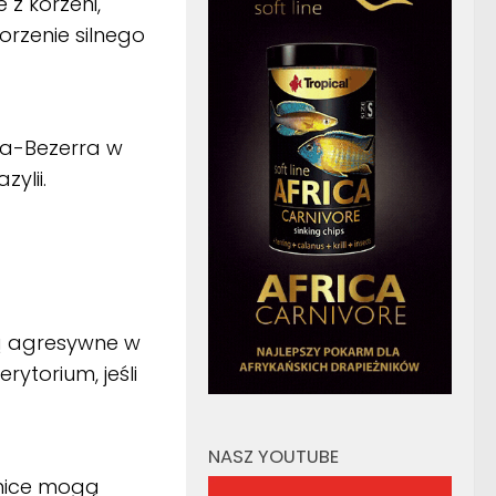
z korzeni,
orzenie silnego
ca-Bezerra w
ylii.
są agresywne w
ytorium, jeśli
NASZ YOUTUBE
amice mogą