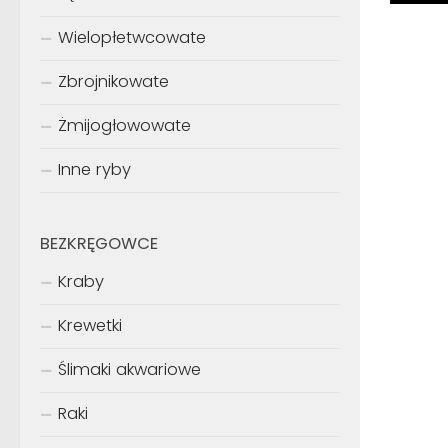
Wielopłetwcowate
Zbrojnikowate
Żmijogłowowate
Inne ryby
BEZKRĘGOWCE
Kraby
Krewetki
Ślimaki akwariowe
Raki