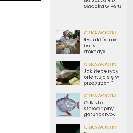
dorzecza Rio
Madeira w Peru
CIEKAWOSTKI
Ryba która nie
boi się
krokodyli
CIEKAWOSTKI
Jak ślepe ryby
orientują się w
przestrzeni?
CIEKAWOSTKI
Odkryto
stałocieplny
gatunek ryby
CIEKAWOSTKI