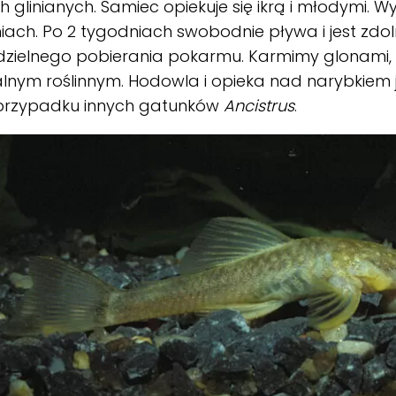
h glinianych. Samiec opiekuje się ikrą i młodymi. W
iach. Po 2 tygodniach swobodnie pływa i jest zdo
zielnego pobierania pokarmu. Karmimy glonami
lnym roślinnym. Hodowla i opieka nad narybkiem 
 przypadku innych gatunków
Ancistrus
.