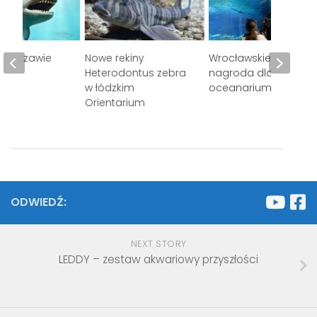
 Warszawie
Nowe rekiny
Wrocławskie ZOO –
Heterodontus zebra
nagroda dla
w łódzkim
oceanarium (2015r.)
Orientarium
ODWIEDŹ:
NEXT STORY
LEDDY – zestaw akwariowy przyszłości