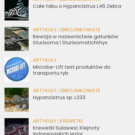
Całe tabu o Hypancistrus L46 Zebra
ARTYKUŁY
ZBROJNIKOWATE
/
Rewizja w nazewnictwie gatunków
Sturisoma i Sturisomatichthys
ARTYKUŁY
Microbe-Lift test produktów do
transportu ryb
ARTYKUŁY
ZBROJNIKOWATE
/
Hypancistrus sp. L333
ARTYKUŁY
KREWETKI
/
Krewetki Sulawesi: Klejnoty
indonezyjskich jezior