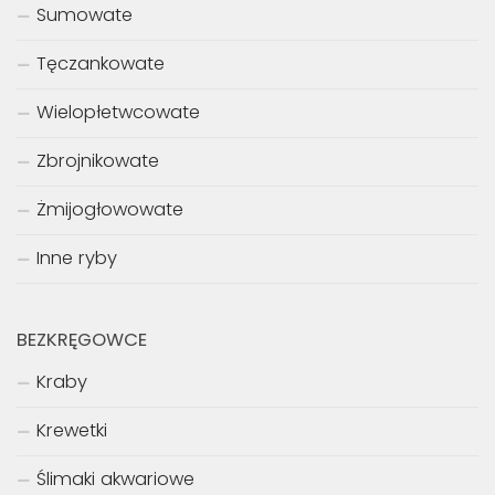
Sumowate
Tęczankowate
Wielopłetwcowate
Zbrojnikowate
Żmijogłowowate
Inne ryby
BEZKRĘGOWCE
Kraby
Krewetki
Ślimaki akwariowe