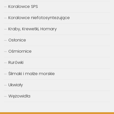
Koralowce SPS
Koralowce niefotosyntezujące
Kraby, Krewetki, Homary
Osłonice
Ośmiornice
Rurówki
Ślimaki i małże morskie
Ukwiały
Wężowidła