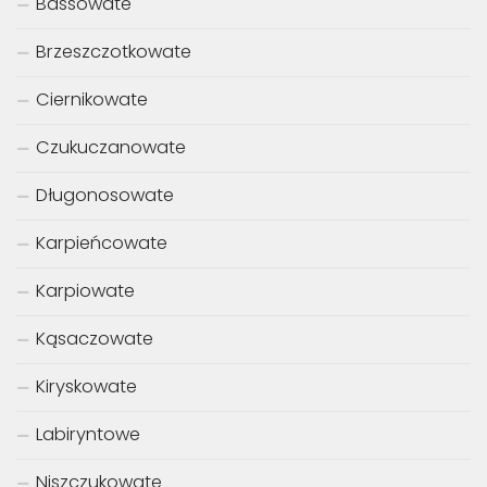
Bassowate
Brzeszczotkowate
Ciernikowate
Czukuczanowate
Długonosowate
Karpieńcowate
Karpiowate
Kąsaczowate
Kiryskowate
Labiryntowe
Niszczukowate