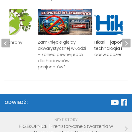
Zamknięcie giełdy
Hikari – japońska
em Ochrony
akwarystycznej w Łodzi
technologia i
ska
– koniec pewnej epoki
doświadczenie
dla hodowców i
pasjonatów?
ODWIEDŹ:
NEXT STORY
PRZEKOPNICE | Prehistoryczne Stworzenia w