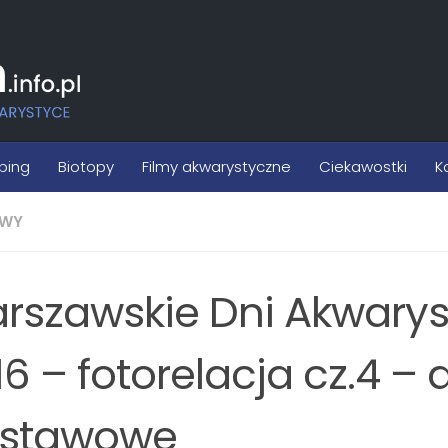
ping
Biotopy
Filmy akwarystyczne
Ciekawostki
K
WY
rszawskie Dni Akwarys
16 – fotorelacja cz.4 –
stawowe