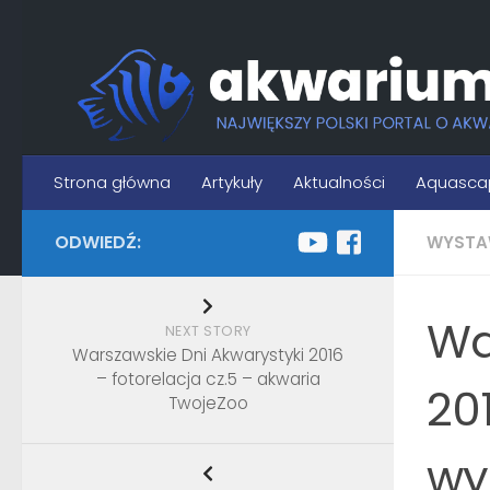
Skip to content
Strona główna
Artykuły
Aktualności
Aquasca
ODWIEDŹ:
WYSTA
Wa
NEXT STORY
Warszawskie Dni Akwarystyki 2016
– fotorelacja cz.5 – akwaria
20
TwojeZoo
wy