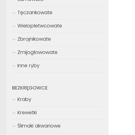
Tęczankowate
Wielopłetwcowate
Zbrojnikowate
Żmijogłowowate
Inne ryby
BEZKRĘGOWCE
Kraby
Krewetki
Ślimaki akwariowe