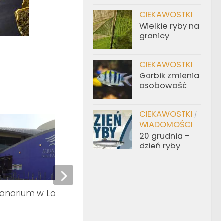
CIEKAWOSTKI
Wielkie ryby na
granicy
CIEKAWOSTKI
Garbik zmienia
osobowość
CIEKAWOSTKI
/
WIADOMOŚCI
20 grudnia –
dzień ryby
anarium w Los Angeles
Akwaria w Jastrzębiej