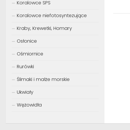
Koralowce SPS
Koralowce niefotosyntezujące
Kraby, Krewetki, Homary
Osłonice
Ośmiornice
Rurówki
Ślimaki i małże morskie
Ukwiały
Wężowidła