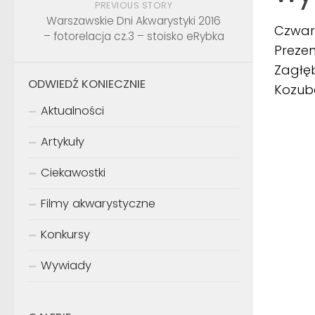
PREVIOUS STORY
Warszawskie Dni Akwarystyki 2016
Czwart
– fotorelacja cz.3 – stoisko eRybka
Prezen
Zagłęb
ODWIEDŹ KONIECZNIE
Kozub
Aktualności
Artykuły
Ciekawostki
Filmy akwarystyczne
Konkursy
Wywiady