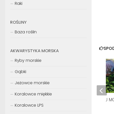
Raki
ROŚLINY
Baza roślin
SPOD
AKWARYSTYKA MORSKA
Ryby morskie
Gąbki
Jeżowce morskie
Koralowce miękkie
XX wystawa KLUBU M
Koralowce LPS
2005r.