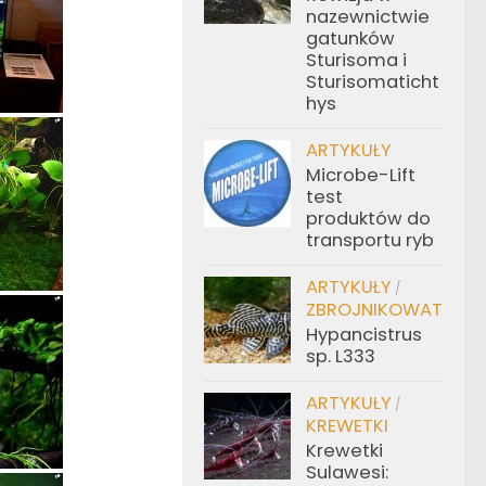
nazewnictwie
gatunków
Sturisoma i
Sturisomaticht
hys
ARTYKUŁY
Microbe-Lift
test
produktów do
transportu ryb
ARTYKUŁY
/
ZBROJNIKOWATE
Hypancistrus
sp. L333
ARTYKUŁY
/
KREWETKI
Krewetki
Sulawesi: