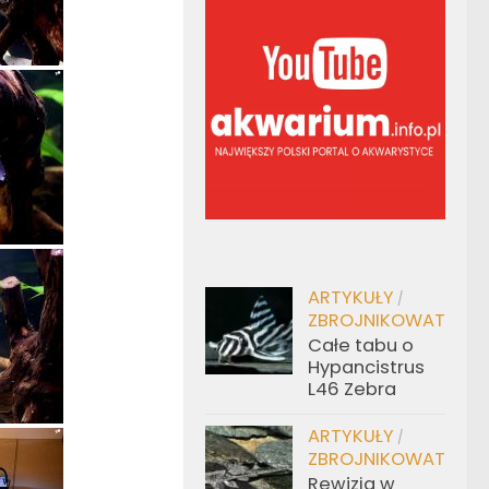
ARTYKUŁY
/
ZBROJNIKOWATE
Całe tabu o
Hypancistrus
L46 Zebra
ARTYKUŁY
/
ZBROJNIKOWATE
Rewizja w