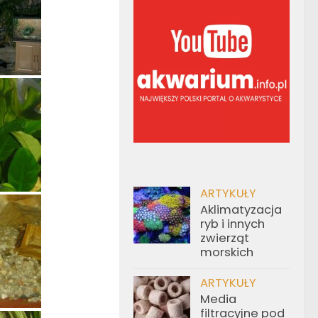
ARTYKUŁY
Aklimatyzacja
ryb i innych
zwierząt
morskich
ARTYKUŁY
Media
filtracyjne pod