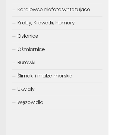
Koralowce niefotosyntezujące
Kraby, Krewetki, Homary
Osłonice
Ośmiornice
Rurówki
Ślimaki i małże morskie
Ukwiały
Wężowidła
SPOD