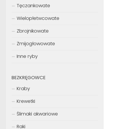
Tęczankowate
Wielopłetwcowate
Zbrojnikowate
Żmijogłowowate
Inne ryby
BEZKRĘGOWCE
Kraby
Krewetki
Ślimaki akwariowe
Raki