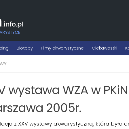
ping
Biotopy
Filmy akwarystyczne
Ciekawostki
K
WY
V wystawa WZA w PKiN
rszawa 2005r.
lacja z XXV wystawy akwarystycznej, która była