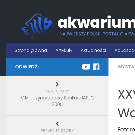
Skip to content
Strona główna
Artykuły
Aktualności
Aquasca
ODWIEDŹ:
WYSTA
XX
NEXT STORY
V Międzynarodowy Konkurs IAPLC
2005
Wa
Fotore
PREVIOUS STORY