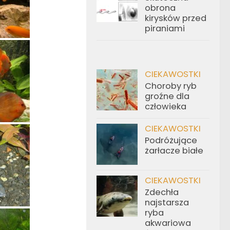
obrona
kirysków przed
piraniami
CIEKAWOSTKI
Choroby ryb
groźne dla
człowieka
CIEKAWOSTKI
Podróżujące
żarłacze białe
CIEKAWOSTKI
Zdechła
najstarsza
ryba
akwariowa