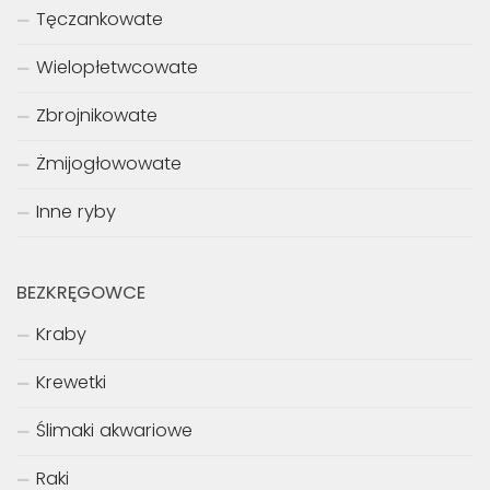
Tęczankowate
Wielopłetwcowate
Zbrojnikowate
Żmijogłowowate
Inne ryby
BEZKRĘGOWCE
Kraby
Krewetki
Ślimaki akwariowe
Raki