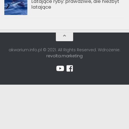
Latające ryby: prawdziwe, ale niezbyt
latające
akwarium.info.pl © 2021. All Rights Reserved. Wdrożenie:
revolta.marketing