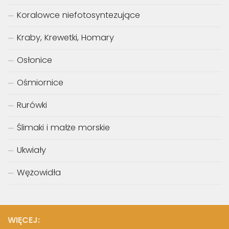
Koralowce niefotosyntezujące
Kraby, Krewetki, Homary
Osłonice
Ośmiornice
Rurówki
Ślimaki i małże morskie
Ukwiały
Wężowidła
WIĘCEJ: