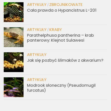
ARTYKUŁY
ZBROJNIKOWATE
/
Cała prawda o Hypancistrus L-201
ARTYKUŁY
KRABY
/
Parathelphusa pantherina – krab
panterowy: Klejnot Sulawesi
ARTYKUŁY
Jak się pozbyć ślimaków z akwarium?
ARTYKUŁY
Modrook słoneczny (Pseudomugil
furcatus)