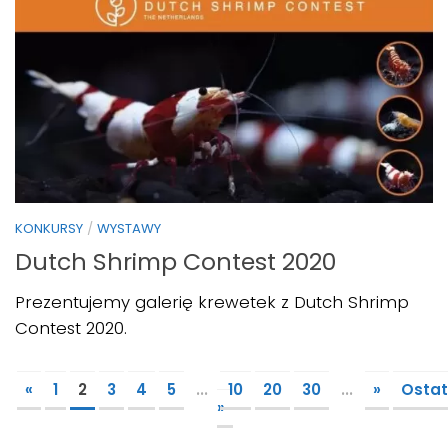
KONKURSY
/
WYSTAWY
Dutch Shrimp Contest 2020
Prezentujemy galerię krewetek z Dutch Shrimp
Contest 2020.
«
1
2
3
4
5
...
10
20
30
...
»
Ostat
»