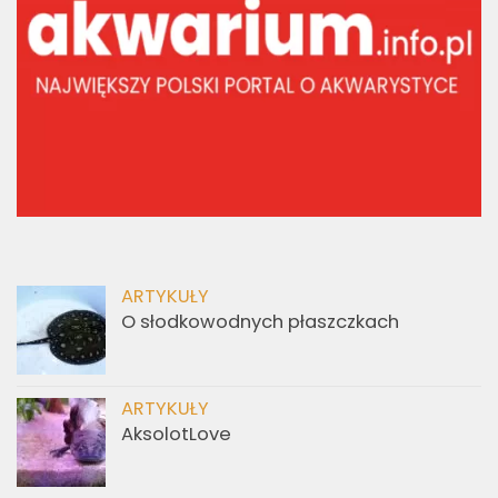
ARTYKUŁY
O słodkowodnych płaszczkach
ARTYKUŁY
AksolotLove