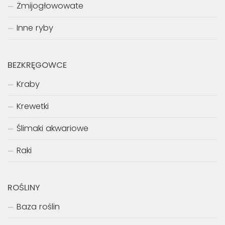
Żmijogłowowate
Inne ryby
BEZKRĘGOWCE
Kraby
Krewetki
Ślimaki akwariowe
Raki
ROŚLINY
Baza roślin