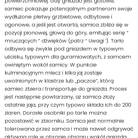
powierzchniowej. Gdy gniazdo jest gotowe,
samiec pokazuje potencjalnym partnerom swoje
wydłużone płetwy grzbietowe, odbytowe i
ogonowe, a jeśli jest otwarta, samica zbliża się w
pozycji pionowej, głową do góry, emitując serię “
mruczących ” dźwięków (patrz “ Uwagi ‘). Tarło
odbywa się zwykle pod gniazdem w typowym
uścisku, typowym dla guramiowatych, z samcem
owiniętym wokół samicy. W punkcie
kulminacyjnym mlecz i kilka jaj zostaje
uwolnionych w klastrze lub „paczce”, którą
samiec zbiera i transportuje do gniazda. Proces
jest następnie powtarzany, aż samica złoży
ostatnie jaja, przy czym typowo składa ich do 200
ziaren. Dorosłe osobniki po tarle można
pozostawić w zbiorniku. Samica jest normalnie
tolerowana przez samca i może nawet odgrywać
aktywną rolę w obronie obszaru wokół gniazda