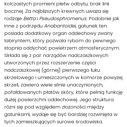
kolczastych promieni płetw odbytu; brak linii
bocznej. Za najbliższych krewnych uważa się
rodzaje
Betta
i
Pseudosphromenus
. Podobnie jak
inne z podrzędu
Anabantoidei
, gatunek ten
posiada dodatkowy organ oddechowy zwany
labiryntem, który pozwala rybom do pewnego
stopnia oddychać powietrzem atmosferycznym.
Składa się z par narządów nadczaszkowych
utworzonych przez rozszerzenie części
nadczaszkowej (górnej) pierwszego łuku
skrzelowego i umieszczonych w komorze powyżej
skrzeli, zawiera wiele silnie unaczynionych,
pofałdowanych płatów skóry, które pełnią funkcję
dużej powierzchni oddechowej. Jego struktura
różni się pod względem złożoności między
gatunkami, wydaje się być bardziej rozwinięta w
tych zamieszkujących surowe środowiska.