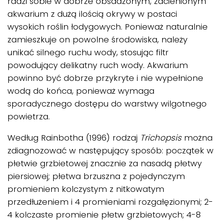
radzi sobie w dobrze obsadzonym, zacienionym
akwarium z dużą ilością okrywy w postaci
wysokich roślin łodygowych. Ponieważ naturalnie
zamieszkuje on powolne środowiska, należy
unikać silnego ruchu wody, stosując filtr
powodujący delikatny ruch wody. Akwarium
powinno być dobrze przykryte i nie wypełnione
wodą do końca, ponieważ wymaga
sporadycznego dostępu do warstwy wilgotnego
powietrza.
Według Rainbotha (1996) rodzaj
Trichopsis
można
zdiagnozować w następujący sposób: początek w
płetwie grzbietowej znacznie za nasadą płetwy
piersiowej; płetwa brzuszna z pojedynczym
promieniem kolczystym z nitkowatym
przedłużeniem i 4 promieniami rozgałęzionymi; 2-
4 kolczaste promienie płetw grzbietowych; 4-8