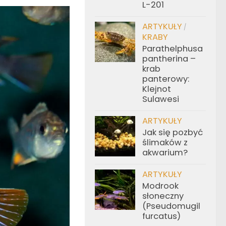
L-201
ARTYKUŁY
/
KRABY
Parathelphusa
pantherina –
krab
panterowy:
Klejnot
Sulawesi
ARTYKUŁY
Jak się pozbyć
ślimaków z
akwarium?
ARTYKUŁY
Modrook
słoneczny
(Pseudomugil
furcatus)