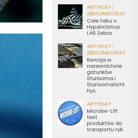
ARTYKUŁY
/
ZBROJNIKOWATE
Całe tabu o
Hypancistrus
L46 Zebra
ARTYKUŁY
/
ZBROJNIKOWATE
Rewizja w
nazewnictwie
gatunków
Sturisoma i
Sturisomaticht
hys
ARTYKUŁY
Microbe-Lift
test
produktów do
transportu ryb