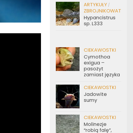
ARTYKUŁY
/
ZBROJNIKOWATE
Hypancistrus
sp. L333
CIEKAWOSTKI
Cymothoa
exigua –
pasożyt
zamiast języka
CIEKAWOSTKI
Jadowite
sumy
CIEKAWOSTKI
Molinezje
“robią falę”,