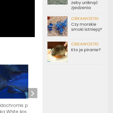
żeby uniknąć
zjedzenia
CIEKAWOSTKI
Czy morskie
smoki istnieją?
CIEKAWOSTKI
Kto je piranie?
cidochromis phenochilus
Aulonocara jacobfreib
a White lips