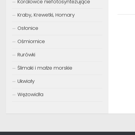
Koralowce niefotosyntezujące
Kraby, Krewetki, Homary
Osłonice
Ośmiornice
Rurówki
Ślimaki i małże morskie
Ukwiały
Wężowidła