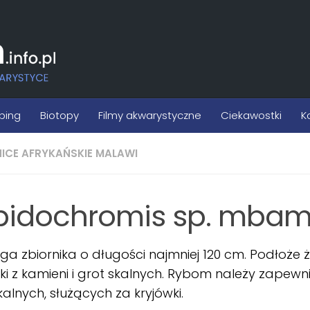
ping
Biotopy
Filmy akwarystyczne
Ciekawostki
K
NICE AFRYKAŃSKIE MALAWI
bidochromis sp. mba
 zbiornika o długości najmniej 120 cm. Podłoże 
ki z kamieni i grot skalnych. Rybom należy zapewni
kalnych, służących za kryjówki.