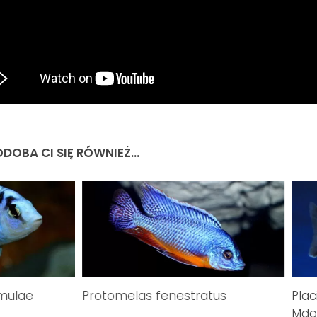
DOBA CI SIĘ RÓWNIEŻ...
mulae
Protomelas fenestratus
Pla
Mdok