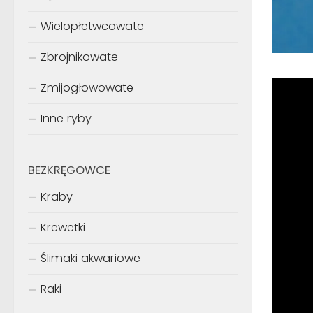
Wielopłetwcowate
Zbrojnikowate
Żmijogłowowate
Inne ryby
BEZKRĘGOWCE
Kraby
Krewetki
Ślimaki akwariowe
Raki