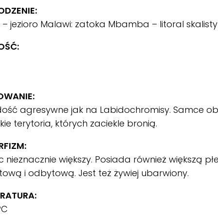
DZENIE:
 – jezioro Malawi: zatoka Mbamba – litoral skalisty
OŚĆ:
OWANIE:
dość agresywne jak na Labidochromisy. Samce o
kie terytoria, których zaciekle bronią.
FIZM:
 nieznacznie większy. Posiada również większą pł
tową i odbytową. Jest też żywiej ubarwiony.
RATURA:
ºC