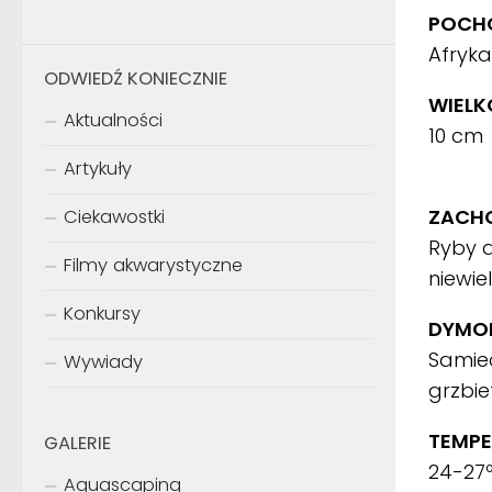
POCHO
Afryka
ODWIEDŹ KONIECZNIE
WIELK
Aktualności
10 cm
Artykuły
ZACH
Ciekawostki
Ryby 
Filmy akwarystyczne
niewiel
Konkursy
DYMOR
Samiec
Wywiady
grzbie
TEMPE
GALERIE
24-27
Aquascaping