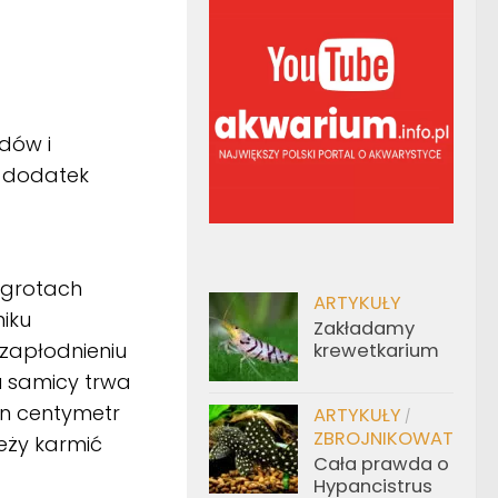
dów i
t dodatek
w grotach
ARTYKUŁY
niku
Zakładamy
zapłodnieniu
krewetkarium
u samicy trwa
en centymetr
ARTYKUŁY
/
ZBROJNIKOWATE
eży karmić
Cała prawda o
Hypancistrus