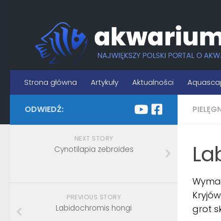
Skip to content
Strona główna
Artykuły
Aktualności
Aquasca
ODWIEDŹ:
PIELĘG
NEXT STORY
La
Cynotilapia zebroides
Wymaga
Kryjów
PREVIOUS STORY
Labidochromis hongi
grot s