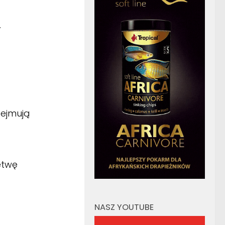
.
bejmują
etwę
NASZ YOUTUBE