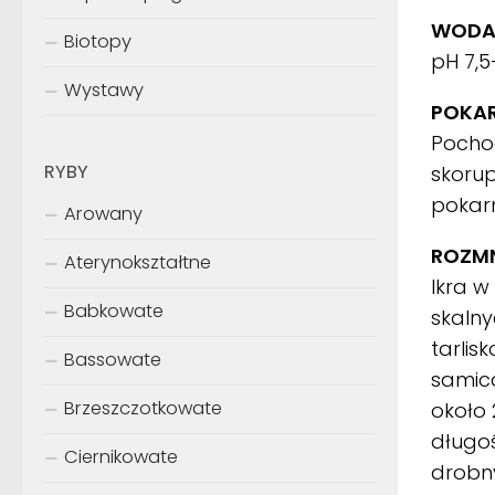
WODA
Biotopy
pH 7,5
Wystawy
POKA
Pochod
RYBY
skorup
pokarm
Arowany
ROZMN
Aterynokształtne
Ikra w
Babkowate
skalny
tarli
Bassowate
samica
Brzeszczotkowate
około 
długoś
Ciernikowate
drobn