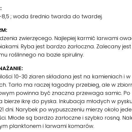
:
-8,5 ; woda średnio twarda do twardej.
RM:
zenia zwierzęcego. Najlepiej karmić larwami owa
iakami. Ryba jest bardzo żarłoczna. Zalecany jes
u roślinnego na bazie spiruliny.
AŻANIE:
 ilości 10-30 ziaren składana jest na kamieniach i 
ch. Tarło ma raczej łagodny przebieg, ale w zbior
skowym powinna być znaczna przewaga samic. Po 
 bierze ikrę do pyska. Inkubacja młodych w pysk
21 dni. Narybek po wypuszczeniu mierzy około jed
ci. Młode są bardzo żarłoczne i szybko rosną. Nal
ym planktonem i larwami komarów.