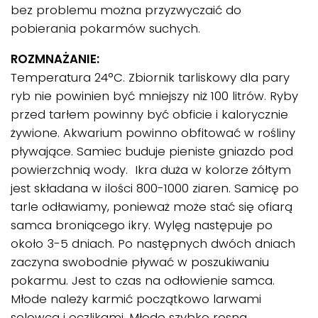
bez problemu można przyzwyczaić do
pobierania pokarmów suchych.
ROZMNAŻANIE:
Temperatura 24°C. Zbiornik tarliskowy dla pary
ryb nie powinien być mniejszy niż 100 litrów. Ryby
przed tarłem powinny być obficie i kalorycznie
żywione. Akwarium powinno obfitować w rośliny
pływające. Samiec buduje pieniste gniazdo pod
powierzchnią wody. Ikra duża w kolorze żółtym
jest składana w ilości 800-1000 ziaren. Samicę po
tarle odławiamy, ponieważ może stać się ofiarą
samca broniącego ikry. Wylęg następuje po
około 3-5 dniach. Po następnych dwóch dniach
zaczyna swobodnie pływać w poszukiwaniu
pokarmu. Jest to czas na odłowienie samca.
Młode należy karmić początkowo larwami
solowca i oczlikami. Młode szybko rosną,