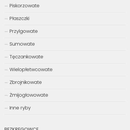
Piskorzowate
Płaszczki
Przylgowate
Sumowate
Tęczankowate
Wielopłetwcowate
Zbrojnikowate
Żmijogłowowate
Inne ryby
BEZKRĘGOWCE