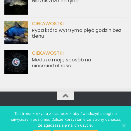
Niezniszczalna ryba
CIEKAWOSTKI
Ryba która wytrzyma pięć godzin bez
tlenu
CIEKAWOSTKI
Meduze mają sposób na
nieśmiertelność!
akwarium.info.pl © 2021. All Rights Reserved. Wdrożenie:
Ta strona korzysta z ciasteczek aby świadczyć usługi na
revolta.marketing
najwyższym poziomie. Dalsze korzystanie ze strony oznacza,
że zgadzasz się na ich użycie.