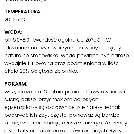
TEMPERATURA:
20-25°C
WODA:
pH 6,0-8,0 ; twardość ogólna do 20ºdGH. W
akwarium należy stworzyć ruch wody imitujący
naturalne środowisko. Woda powinna być bardzo
wydajnie filtrowana oraz podmieniana w ilości
około 20% objętości zbiornika.
POKARM:
Wszystkożerna. Chętnie pobiera larwy owadów i
suchą paszę. przysmakiem dorosłych
egzemplarzy są dżdżownice. Nie należy jednak
podawać ich zbyt często, ponieważ są bardzo
kaloryczne i powodują otłuszczenie ryb. Zalecany
jest obfity dodatek pokarmów roślinnych. Ryby