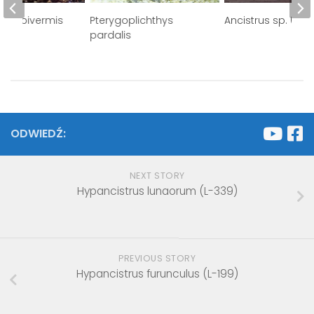
s albivermis
Pterygoplichthys
Ancistrus sp. (L-10
pardalis
ODWIEDŹ:
NEXT STORY
Hypancistrus lunaorum (L-339)
PREVIOUS STORY
Hypancistrus furunculus (L-199)