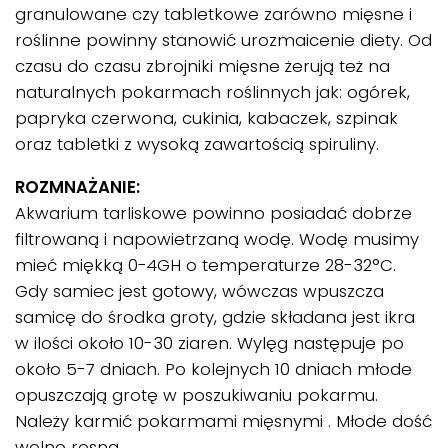
granulowane czy tabletkowe zarówno mięsne i
roślinne powinny stanowić urozmaicenie diety. Od
czasu do czasu zbrojniki mięsne żerują też na
naturalnych pokarmach roślinnych jak: ogórek,
papryka czerwona, cukinia, kabaczek, szpinak
oraz tabletki z wysoką zawartością spiruliny.
ROZMNAŻANIE:
Akwarium tarliskowe powinno posiadać dobrze
filtrowaną i napowietrzaną wodę. Wodę musimy
mieć miękką 0-4GH o temperaturze 28-32°C.
Gdy samiec jest gotowy, wówczas wpuszcza
samicę do środka groty, gdzie składana jest ikra
w ilości około 10-30 ziaren. Wylęg następuje po
około 5-7 dniach. Po kolejnych 10 dniach młode
opuszczają grotę w poszukiwaniu pokarmu.
Należy karmić pokarmami mięsnymi . Młode dość
wolno rosną.