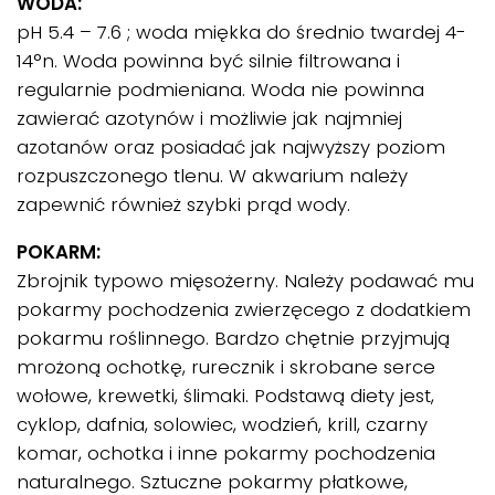
WODA:
pH 5.4 – 7.6 ; woda miękka do średnio twardej 4-
14°n. Woda powinna być silnie filtrowana i
regularnie podmieniana. Woda nie powinna
zawierać azotynów i możliwie jak najmniej
azotanów oraz posiadać jak najwyższy poziom
rozpuszczonego tlenu. W akwarium należy
zapewnić również szybki prąd wody.
POKARM:
Zbrojnik typowo mięsożerny. Należy podawać mu
pokarmy pochodzenia zwierzęcego z dodatkiem
pokarmu roślinnego. Bardzo chętnie przyjmują
mrożoną ochotkę, rurecznik i skrobane serce
wołowe, krewetki, ślimaki. Podstawą diety jest,
cyklop, dafnia, solowiec, wodzień, krill, czarny
komar, ochotka i inne pokarmy pochodzenia
naturalnego. Sztuczne pokarmy płatkowe,