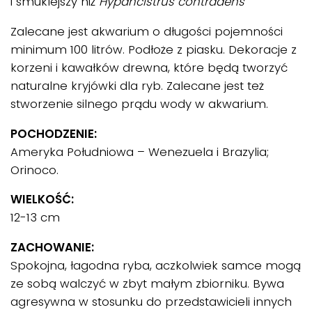
i smuklejszy niż
Hypancistrus contradens
Zalecane jest akwarium o długości pojemności
minimum 100 litrów. Podłoże z piasku. Dekoracje z
korzeni i kawałków drewna, które będą tworzyć
naturalne kryjówki dla ryb. Zalecane jest też
stworzenie silnego prądu wody w akwarium.
POCHODZENIE:
Ameryka Południowa – Wenezuela i Brazylia;
Orinoco.
WIELKOŚĆ:
12-13 cm
ZACHOWANIE:
Spokojna, łagodna ryba, aczkolwiek samce mogą
ze sobą walczyć w zbyt małym zbiorniku. Bywa
agresywna w stosunku do przedstawicieli innych