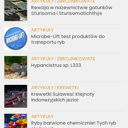
ARTYKUŁY
ZBROJNIKOWATE
/
Rewizja w nazewnictwie gatunków
Sturisoma i Sturisomatichthys
ARTYKUŁY
Microbe-Lift test produktów do
transportu ryb
ARTYKUŁY
ZBROJNIKOWATE
/
Hypancistrus sp. L333
ARTYKUŁY
KREWETKI
/
Krewetki Sulawesi: Klejnoty
indonezyjskich jezior
ARTYKUŁY
Ryby barwione chemicznie! Tych ryb