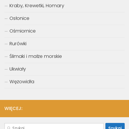
Kraby, Krewetki, Homary
Osłonice
Ośmiornice
Rurówki
Ślimaki i małże morskie
Ukwiały
Wężowidła
WIĘCEJ:
Szukaj: