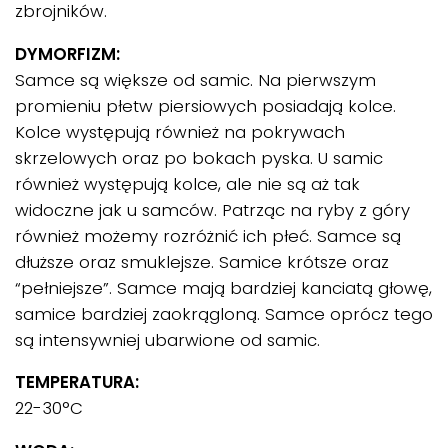
zbrojników.
DYMORFIZM:
Samce są większe od samic. Na pierwszym
promieniu płetw piersiowych posiadają kolce.
Kolce występują również na pokrywach
skrzelowych oraz po bokach pyska. U samic
również występują kolce, ale nie są aż tak
widoczne jak u samców. Patrząc na ryby z góry
również możemy rozróżnić ich płeć. Samce są
dłuższe oraz smuklejsze. Samice krótsze oraz
“pełniejsze”. Samce mają bardziej kanciatą głowę,
samice bardziej zaokrągloną. Samce oprócz tego
są intensywniej ubarwione od samic.
TEMPERATURA:
22-30°C