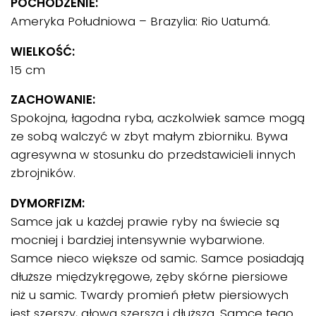
POCHODZENIE:
Ameryka Południowa – Brazylia: Rio Uatumá.
WIELKOŚĆ:
15 cm
ZACHOWANIE:
Spokojna, łagodna ryba, aczkolwiek samce mogą
ze sobą walczyć w zbyt małym zbiorniku. Bywa
agresywna w stosunku do przedstawicieli innych
zbrojników.
DYMORFIZM:
Samce jak u każdej prawie ryby na świecie są
mocniej i bardziej intensywnie wybarwione.
Samce nieco większe od samic. Samce posiadają
dłuższe międzykręgowe, zęby skórne piersiowe
niż u samic. Twardy promień płetw piersiowych
jest szerszy, głowa szersza i dłuższa. Samce tego