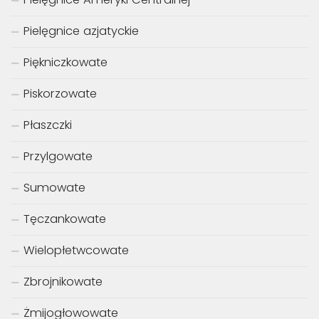
Pielęgnice azjatyckie
Piękniczkowate
Piskorzowate
Płaszczki
Przylgowate
Sumowate
Tęczankowate
Wielopłetwcowate
Zbrojnikowate
Żmijogłowowate