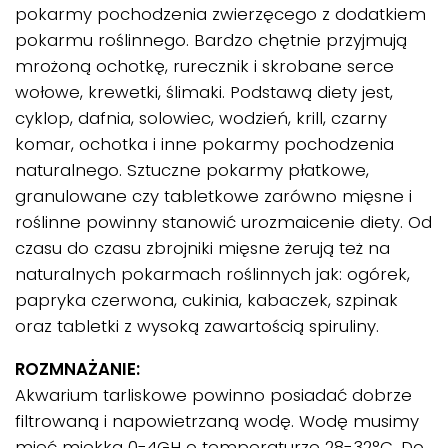
pokarmy pochodzenia zwierzęcego z dodatkiem
pokarmu roślinnego. Bardzo chętnie przyjmują
mrożoną ochotkę, rurecznik i skrobane serce
wołowe, krewetki, ślimaki. Podstawą diety jest,
cyklop, dafnia, solowiec, wodzień, krill, czarny
komar, ochotka i inne pokarmy pochodzenia
naturalnego. Sztuczne pokarmy płatkowe,
granulowane czy tabletkowe zarówno mięsne i
roślinne powinny stanowić urozmaicenie diety. Od
czasu do czasu zbrojniki mięsne żerują też na
naturalnych pokarmach roślinnych jak: ogórek,
papryka czerwona, cukinia, kabaczek, szpinak
oraz tabletki z wysoką zawartością spiruliny.
ROZMNAŻANIE:
Akwarium tarliskowe powinno posiadać dobrze
filtrowaną i napowietrzaną wodę. Wodę musimy
mieć miękką 0-4GH o temperaturze 28-32°C. Do