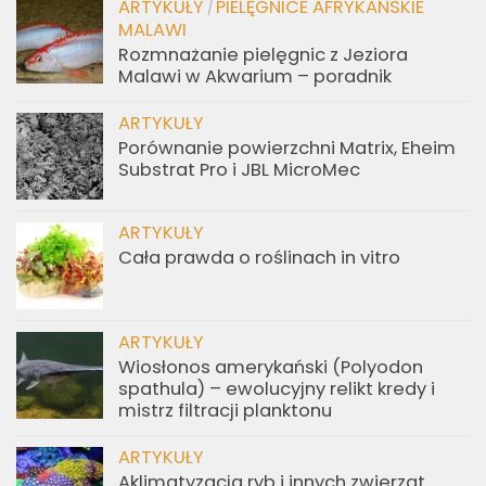
ARTYKUŁY
PIELĘGNICE AFRYKAŃSKIE
/
MALAWI
Rozmnażanie pielęgnic z Jeziora
Malawi w Akwarium – poradnik
ARTYKUŁY
Porównanie powierzchni Matrix, Eheim
Substrat Pro i JBL MicroMec
ARTYKUŁY
Cała prawda o roślinach in vitro
ARTYKUŁY
Wiosłonos amerykański (Polyodon
spathula) – ewolucyjny relikt kredy i
mistrz filtracji planktonu
ARTYKUŁY
Aklimatyzacja ryb i innych zwierząt