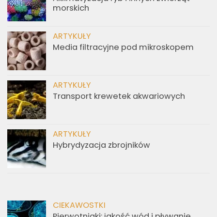
morskich
ARTYKUŁY
Media filtracyjne pod mikroskopem
ARTYKUŁY
Transport krewetek akwariowych
ARTYKUŁY
Hybrydyzacja zbrojników
CIEKAWOSTKI
Pierwotniaki: jakość wód i pływanie