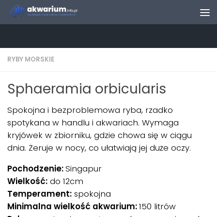
Skip to content
RYBY MORSKIE
Sphaeramia orbicularis
Spokojna i bezproblemowa ryba, rzadko
spotykana w handlu i akwariach. Wymaga
kryjówek w zbiorniku, gdzie chowa się w ciągu
dnia. Żeruje w nocy, co ułatwiają jej duże oczy.
Pochodzenie:
Singapur
Wielkość:
do 12cm
Temperament:
spokojna
Minimalna wielkość akwarium:
150 litrów