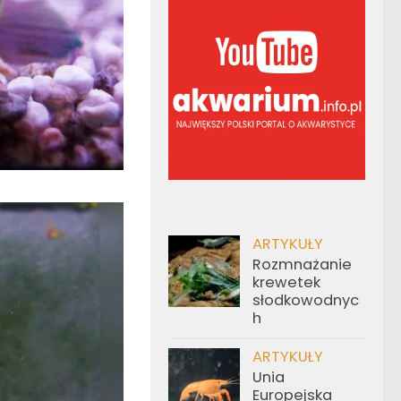
ARTYKUŁY
Rozmnażanie
krewetek
słodkowodnyc
h
ARTYKUŁY
Unia
Europejska