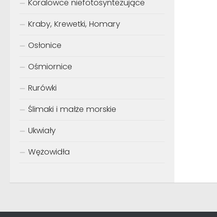
Koralowce niefotosyntezujące
Kraby, Krewetki, Homary
Osłonice
Ośmiornice
Rurówki
Ślimaki i małże morskie
Ukwiały
Wężowidła