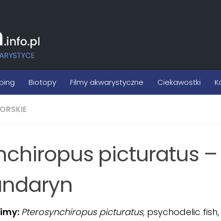
ping
Biotopy
Filmy akwarystyczne
Ciekawostki
K
ORSKIE
nchiropus picturatus –
ndaryn
imy:
Pterosynchiropus picturatus
, psychodelic fish