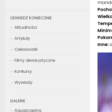
manda
Pocho
Wielk
ODWIEDŹ KONIECZNIE
Temp
Aktualności
Minim
Pokar
Artykuły
Inne:
s
Ciekawostki
Filmy akwarystyczne
Konkursy
Wywiady
GALERIE
Aquascaping