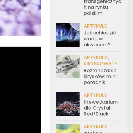
transgenicznyc
h na rynku
polskim
ARTYKUŁY
Jak schłodzić
wodę w
akwarium?
ARTYKUŁY
/
KIRYSKOWATE
Rozmnażanie
kirysków: mini
poradnik
ARTYKUŁY
Krewetkarium
dla Crystal
Red/Black
ARTYKUŁY