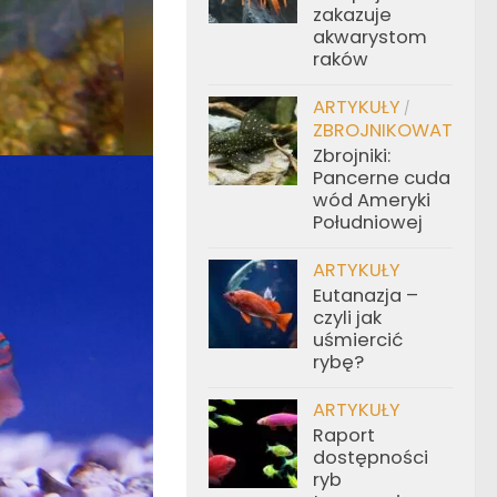
zakazuje
akwarystom
raków
ARTYKUŁY
/
ZBROJNIKOWATE
Zbrojniki:
Pancerne cuda
wód Ameryki
Południowej
ARTYKUŁY
Eutanazja –
czyli jak
uśmiercić
rybę?
ARTYKUŁY
Raport
dostępności
ryb