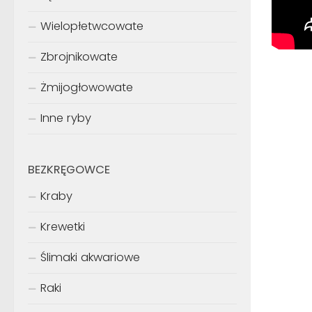
Wielopłetwcowate
Zbrojnikowate
Żmijogłowowate
Inne ryby
BEZKRĘGOWCE
Kraby
Krewetki
Ślimaki akwariowe
Raki