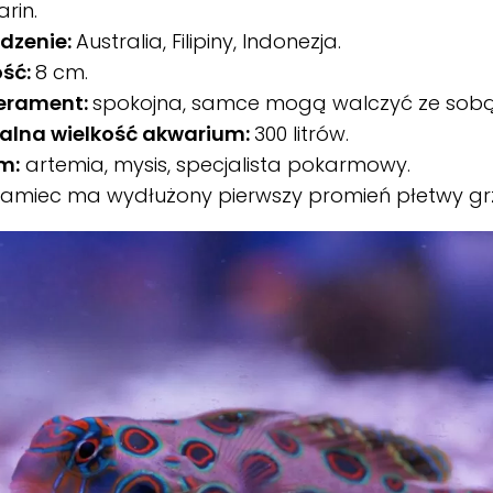
rin.
dzenie:
Australia, Filipiny, Indonezja.
ość:
8 cm.
erament:
spokojna, samce mogą walczyć ze sobą
alna wielkość akwarium:
300 litrów.
m:
artemia, mysis, specjalista pokarmowy.
amiec ma wydłużony pierwszy promień płetwy grz