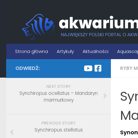
Skip to content
Strona główna
Artykuły
Aktualności
Aquasca
ODWIEDŹ:
RYBY M
NEXT STORY
Sy
Synchiropus ocellatus – Mandaryn
marmurkowy
Ma
PREVIOUS STORY
Synchiropus stellatus
Synon