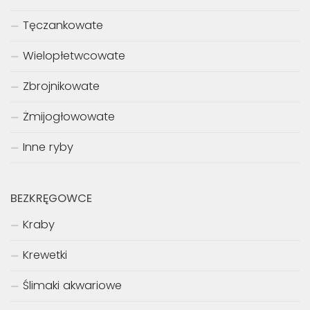
Tęczankowate
Wielopłetwcowate
Zbrojnikowate
Żmijogłowowate
Inne ryby
BEZKRĘGOWCE
Kraby
Krewetki
Ślimaki akwariowe