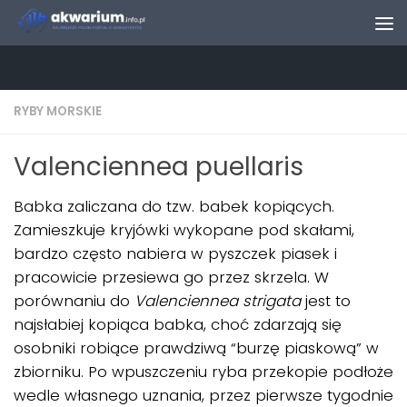
Skip to content
RYBY MORSKIE
Valenciennea puellaris
Babka zaliczana do tzw. babek kopiących.
Zamieszkuje kryjówki wykopane pod skałami,
bardzo często nabiera w pyszczek piasek i
pracowicie przesiewa go przez skrzela. W
porównaniu do
Valenciennea strigata
jest to
najsłabiej kopiąca babka, choć zdarzają się
osobniki robiące prawdziwą “burzę piaskową” w
zbiorniku. Po wpuszczeniu ryba przekopie podłoże
wedle własnego uznania, przez pierwsze tygodnie