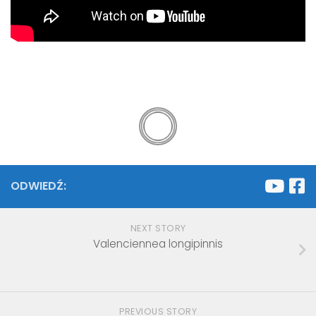
ODWIEDŹ:
NEXT STORY
Valenciennea longipinnis
PREVIOUS STORY