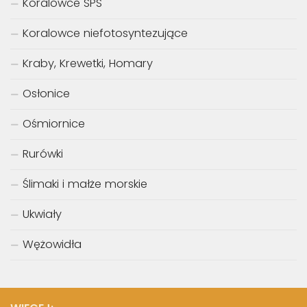
Koralowce SPS
Koralowce niefotosyntezujące
Kraby, Krewetki, Homary
Osłonice
Ośmiornice
Rurówki
Ślimaki i małże morskie
Ukwiały
Wężowidła