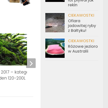
lat pływał jak
rekin
CIEKAWOSTKI
Ofiara
jadowitej ryby
z Bałtyku!
CIEKAWOSTKI
Różowe jezioro
w Australii
2017 – kategoria Aquatic
IAPLC 2016 – najlepsze
den 120-200L
Galeria 1-40 miejsca