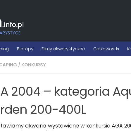
ping
Biotopy
Filmy akwarystyczne
Ciekawostki
K
CAPING
/
KONKURSY
A 2004 – kategoria Aq
rden 200-400L
stawiamy akwaria wystawione w konkursie AGA 20