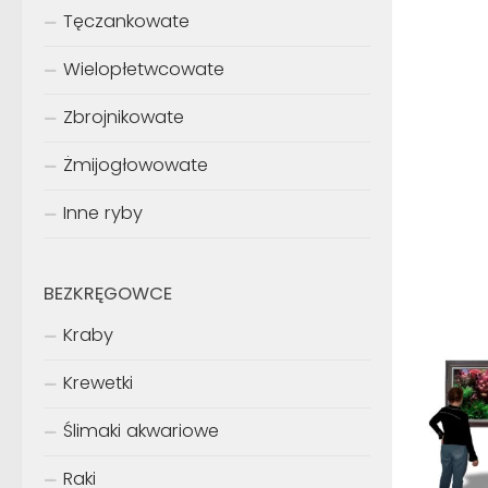
Tęczankowate
Wielopłetwcowate
Zbrojnikowate
Żmijogłowowate
Inne ryby
BEZKRĘGOWCE
Kraby
Krewetki
Ślimaki akwariowe
Raki