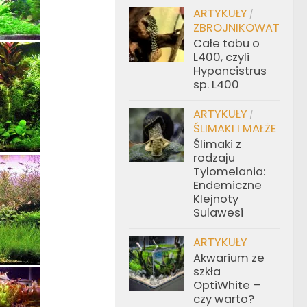
ARTYKUŁY
/
ZBROJNIKOWATE
Całe tabu o
L400, czyli
Hypancistrus
sp. L400
ARTYKUŁY
/
ŚLIMAKI I MAŁŻE
Ślimaki z
rodzaju
Tylomelania:
Endemiczne
Klejnoty
Sulawesi
ARTYKUŁY
Akwarium ze
szkła
OptiWhite –
czy warto?