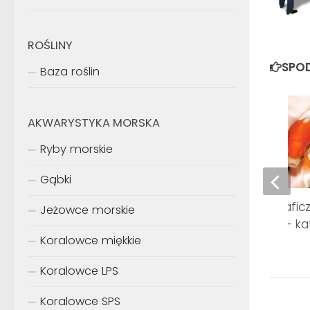
ROŚLINY
SPOD
Baza roślin
AKWARYSTYKA MORSKA
Ryby morskie
Gąbki
III konkurs fotografic
Jeżowce morskie
akwarium.info.pl – ka
Koralowce miękkie
Ciekawostka
Koralowce LPS
Koralowce SPS