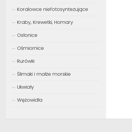
Koralowce niefotosyntezujące
Kraby, Krewetki, Homary
Osłonice
Ośmiornice
Rurówki
Ślimaki i małże morskie
Ukwiały
Wężowidła