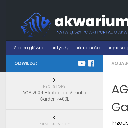
Skip to content
Strona główna
Artykuły
Aktualności
Aquasca
ODWIEDŹ:
AQUAS
AG
NEXT STORY
AGA 2004 – kategoria Aquatic
Garden >400L
Ga
Przed
PREVIOUS STORY