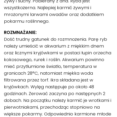
Żywy i suchy. Pobierany z dna. Ryba jest
wszystkożerna. Najlepiej karmić żywymi i
mrożonymi larwami owadów oraz dodatkiem
pokarmu roślinnego.
ROZMNAŻANIE:
Dość trudny gatunek do rozmnożenia. Parę ryb
należy umieścić w akwarium z miękkim dnem
oraz licznymi kryjówkami w postaci łupin orzecha
kokosowego, rurek i roślin. Akwarium powinno
mieć przytłumione światło, temperatura w
granicach 28°C, natomiast miękka woda
filtrowana przez torf. Ikra składana jest w
kryjówkach. Wylęg następuje po około 48
godzinach. Żerować zaczyna po następnych 2
dobach. Na początku należy karmić je wrotkami i
pierwotniakami, przechodząc stopniowo na
większe pokarmy. Odpowiednio karmione młode