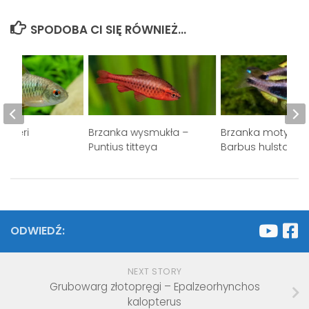
SPODOBA CI SIĘ RÓWNIEŻ...
nyderi
Brzanka wysmukła –
Brzanka motyla –
Puntius titteya
Barbus hulstaerti
ODWIEDŹ:
NEXT STORY
Grubowarg złotopręgi – Epalzeorhynchos
kalopterus