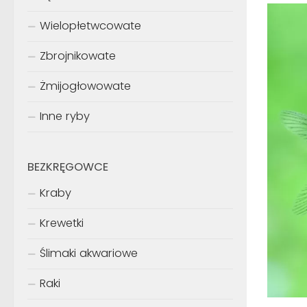
Wielopłetwcowate
Zbrojnikowate
Żmijogłowowate
Inne ryby
BEZKRĘGOWCE
Kraby
Krewetki
Ślimaki akwariowe
Raki