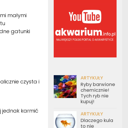
ymi małymi
tu
dne gatunki
ARTYKUŁY
licznie czysta i
Ryby barwione
chemicznie!
Tych ryb nie
kupuj!
j jednak karmić
ARTYKUŁY
Dlaczego kula
to nie