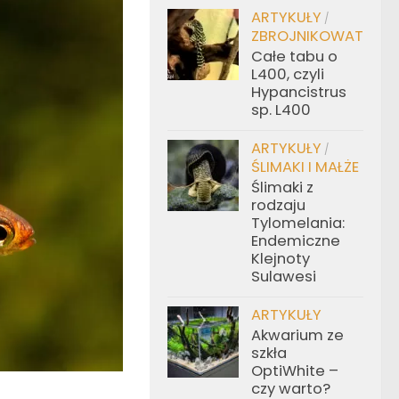
ARTYKUŁY
/
ZBROJNIKOWATE
Całe tabu o
L400, czyli
Hypancistrus
sp. L400
ARTYKUŁY
/
ŚLIMAKI I MAŁŻE
Ślimaki z
rodzaju
Tylomelania:
Endemiczne
Klejnoty
Sulawesi
ARTYKUŁY
Akwarium ze
szkła
OptiWhite –
czy warto?