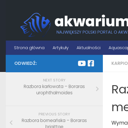
Skip to content
Strona główna
Artykuły
Aktualności
Aquasca
ODWIEDŹ:
KARPI
NEXT STORY
Ra
Razbora karłowata – Boraras
urophthalmoides
me
PREVIOUS STORY
Razbora borneańska – Boraras
Wymag
brigittae