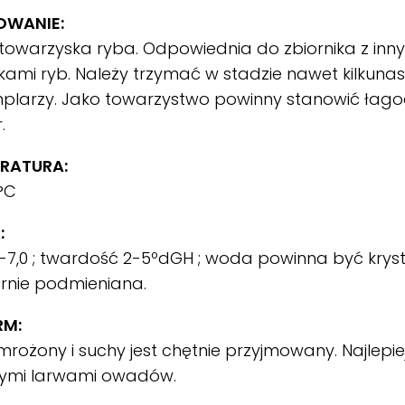
OWANIE:
towarzyska ryba. Odpowiednia do zbiornika z inn
ami ryb. Należy trzymać w stadzie nawet kilkunas
plarzy. Jako towarzystwo powinny stanowić łago
.
RATURA:
°C
:
-7,0 ; twardość 2-5ºdGH ; woda powinna być krysta
rnie podmieniana.
RM:
mrożony i suchy jest chętnie przyjmowany. Najlepie
ymi larwami owadów.