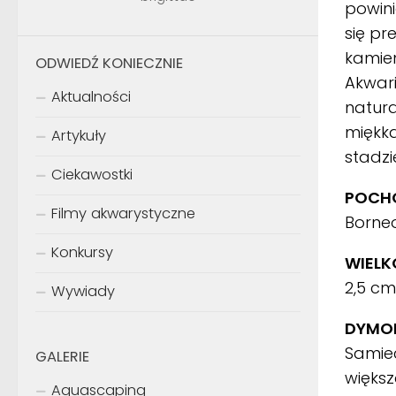
powini
się pr
kamien
ODWIEDŹ KONIECZNIE
Akwari
Aktualności
natura
miękka
Artykuły
stadzi
Ciekawostki
POCHO
Filmy akwarystyczne
Borne
Konkursy
WIELK
2,5 c
Wywiady
DYMOR
Samiec
GALERIE
więks
Aquascaping