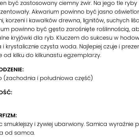
en być zastosowany ciemny żwir. Na jego tle ryby 
ezentowały. Akwarium powinno być jasno oświetlon
i, korzeni i kawałków drewna, lignitów, suchych liści
um powinno być gęsto zarośnięte roślinnością, a
lne kryjówki dla ryb. Kluczem do sukcesu w hodowli
 i krystalicznie czysta woda. Najlepiej czuje i preze
e od kilku do kilkunastu egzemplarzy.
DZENIE:
o (zachodnia i południowa część)
OŚĆ:
m
FIZM:
 smuklejszy i żywiej ubarwiony. Samica wyraźnie pe
za od samca.