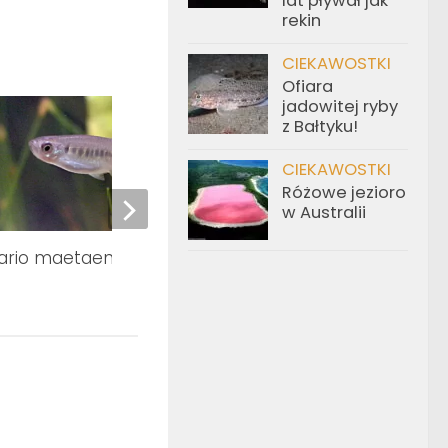
lat pływał jak
rekin
CIEKAWOSTKI
Ofiara
jadowitej ryby
z Bałtyku!
CIEKAWOSTKI
Różowe jezioro
w Australii
ario maetaengensis
Pethia narayani