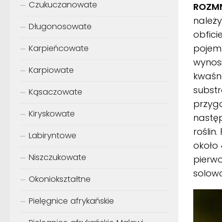
Czukuczanowate
ROZMN
należy
Długonosowate
obfici
pojemn
Karpieńcowate
wynosi
Karpiowate
kwaśna
substr
Kąsaczowate
przyg
Kiryskowate
następ
roślin
Labiryntowe
około 
Niszczukowate
pierwo
solowc
Okoniokształtne
Pielęgnice afrykańskie