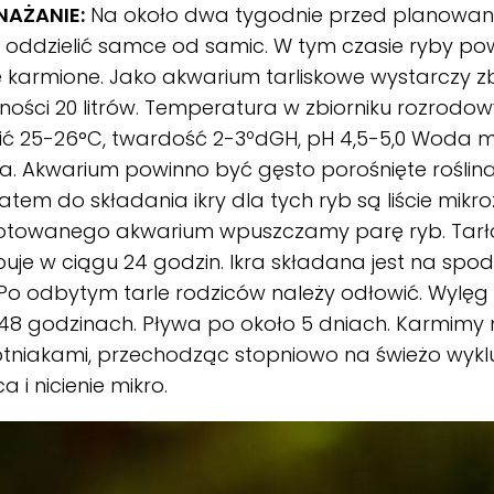
AŻANIE:
Na około dwa tygodnie przed planowa
 oddzielić samce od samic. W tym czasie ryby po
e karmione. Jako akwarium tarliskowe wystarczy zb
ości 20 litrów. Temperatura w zbiorniku rozrod
ć 25-26°C, twardość 2-3ºdGH, pH 4,5-5,0 Woda mi
. Akwarium powinno być gęsto porośnięte roślin
atem do składania ikry dla tych ryb są liście mikr
otowanego akwarium wpuszczamy parę ryb. Tarł
uje w ciągu 24 godzin. Ikra składana jest na spodnie
. Po odbytym tarle rodziców należy odłowić. Wylęg
48 godzinach. Pływa po około 5 dniach. Karmimy
tniakami, przechodząc stopniowo na świeżo wykl
a i nicienie mikro.