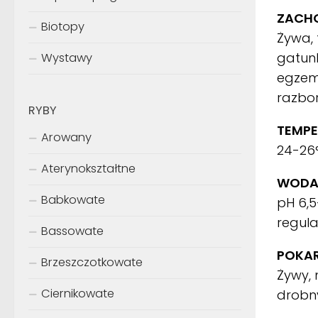
ZACH
Biotopy
Żywa, 
gatunk
Wystawy
egzem
razbor
RYBY
TEMPE
Arowany
24-26
Aterynokształtne
WODA
Babkowate
pH 6,5
regula
Bassowate
POKA
Brzeszczotkowate
Żywy, 
Ciernikowate
drobn