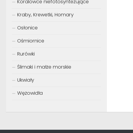
Koralowce niefotosyntezujące
Kraby, Krewetki, Homary
Osłonice
Ośmiornice
Rurówki
Ślimaki i małże morskie
Ukwiały
Wężowidła