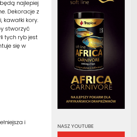
będą najlepiej
e. Dekoracje z
, kawałki kory.
by stworzyć
 tych ryb jest
ntuje się w
łniejsza i
NASZ YOUTUBE