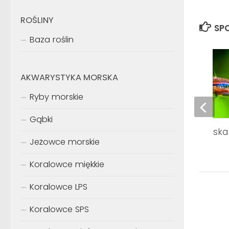
ROŚLINY
SPO
Baza roślin
AKWARYSTYKA MORSKA
Ryby morskie
Gąbki
Razbora borneańska
Jeżowce morskie
brigittae
Koralowce miękkie
Koralowce LPS
Koralowce SPS