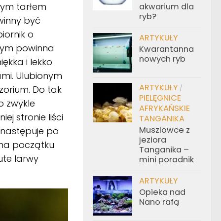
nym tarłem
akwarium dla
ryb?
winny być
iornik o
ARTYKUŁY
owym powinna
Kwarantanna
nowych ryb
ękka i lekko
ami. Ulubionym
ARTYKUŁY
ozorium. Do tak
/
PIELĘGNICE
o zwykle
AFRYKAŃSKIE
j stronie liści
TANGANIKA
Muszlowce z
 następuje po
jeziora
 na początku
Tanganika –
ute larwy
mini poradnik
ARTYKUŁY
Opieka nad
Nano rafą