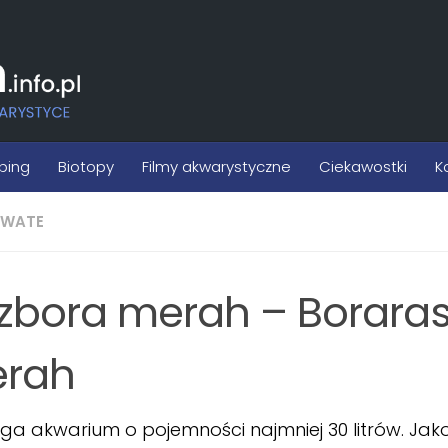
ping
Biotopy
Filmy akwarystyczne
Ciekawostki
K
OWATE
zbora merah – Borara
rah
a akwarium o pojemności najmniej 30 litrów. Jak