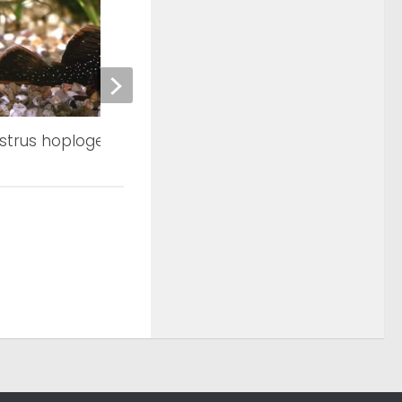
istrus hoplogenys
Ancistrus sp. (L-510)