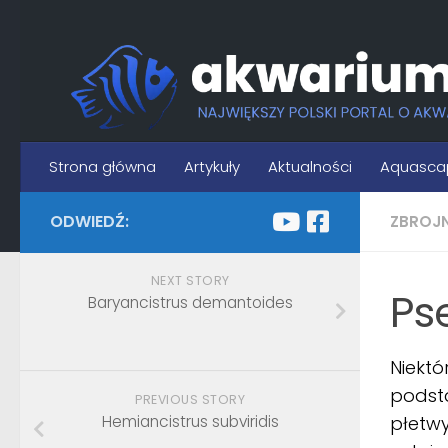
Skip to content
Strona główna
Artykuły
Aktualności
Aquasca
ODWIEDŹ:
ZBROJ
NEXT STORY
Ps
Baryancistrus demantoides
Niektó
podst
PREVIOUS STORY
Hemiancistrus subviridis
płetw