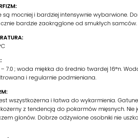
FIZM:
są mocniej i bardziej intensywnie wybarwione. Do
acznie bardzie zaokrąglone od smukłych samców.
RATURA:
°C
:
 – 7.0 ; woda miękka do średnio twardej 16°n. Wo
 filtrowana i regularnie podmieniana.
RM:
est wszystkożerna i łatwa do wykarmienia. Gatun
kożerny z tendencją do pokarmów mięsnych. Nie 
zem glonów. Dobrze odżywione osobniki nie uszko