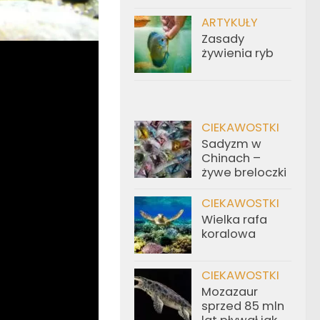
ARTYKUŁY
Zasady
żywienia ryb
CIEKAWOSTKI
Sadyzm w
Chinach –
żywe breloczki
CIEKAWOSTKI
Wielka rafa
koralowa
CIEKAWOSTKI
Mozazaur
sprzed 85 mln