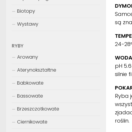
DYMOR
Biotopy
Samce 
są zn
Wystawy
TEMPE
24-28
RYBY
Arowany
WODA
pH 5.6
Aterynokształtne
silnie
Babkowate
POKA
Ryba j
Bassowate
wszyst
Brzeszczotkowate
zjadac
roślin.
Ciernikowate