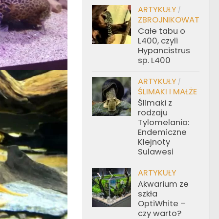
ARTYKUŁY
/
ZBROJNIKOWATE
Całe tabu o
L400, czyli
Hypancistrus
sp. L400
ARTYKUŁY
/
ŚLIMAKI I MAŁŻE
Ślimaki z
rodzaju
Tylomelania:
Endemiczne
Klejnoty
Sulawesi
ARTYKUŁY
Akwarium ze
szkła
OptiWhite –
czy warto?