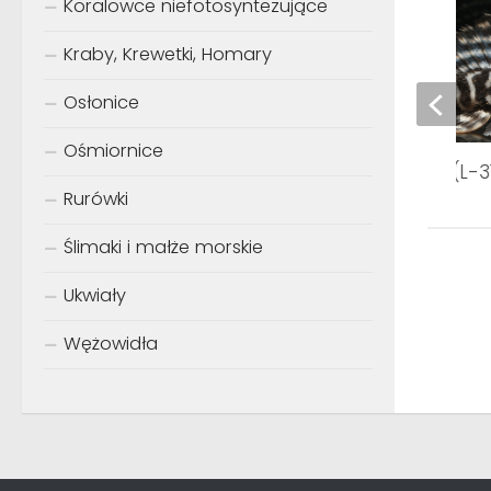
Koralowce niefotosyntezujące
Kraby, Krewetki, Homary
Osłonice
Ośmiornice
Hypancistrus sp. (L-3
Rurówki
Ślimaki i małże morskie
Ukwiały
Wężowidła