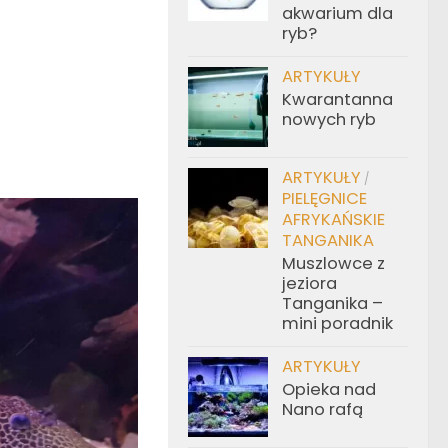
akwarium dla
ryb?
ARTYKUŁY
Kwarantanna
nowych ryb
ARTYKUŁY
/
PIELĘGNICE
AFRYKAŃSKIE
TANGANIKA
Muszlowce z
jeziora
Tanganika –
mini poradnik
ARTYKUŁY
Opieka nad
Nano rafą