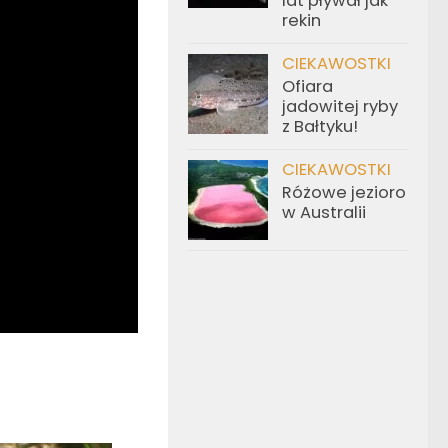
lat pływał jak
rekin
CIEKAWOSTKI
Ofiara
jadowitej ryby
z Bałtyku!
CIEKAWOSTKI
Różowe jezioro
w Australii