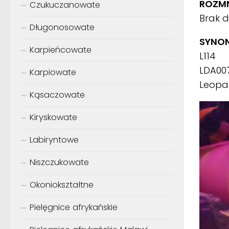
ROZMN
Czukuczanowate
Brak 
Długonosowate
SYNON
Karpieńcowate
L114
LDA00
Karpiowate
Leopa
Kąsaczowate
Kiryskowate
Labiryntowe
Niszczukowate
Okoniokształtne
Pielęgnice afrykańskie