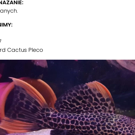
AŻANIE:
danych.
IMY:
7
rd Cactus Pleco