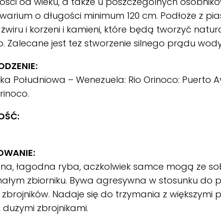
ości od wieku, a także u poszczególnych osobnik
kwarium o długości minimum 120 cm. Podłoże z pias
ą żwiru i korzeni i kamieni, które będą tworzyć natur
b. Zalecane jest też stworzenie silnego prądu wo
DZENIE:
a Południowa – Wenezuela: Rio Orinoco: Puerto A
Orinoco.
OŚĆ:
m
OWANIE:
jna, łagodna ryba, aczkolwiek samce mogą ze s
ałym zbiorniku. Bywa agresywna w stosunku do pr
 zbrojników. Nadaje się do trzymania z większymi p
, dużymi zbrojnikami.