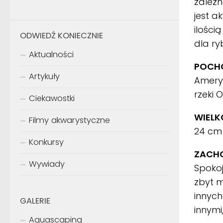
zależn
jest a
ilości
ODWIEDŹ KONIECZNIE
dla ry
Aktualności
POCHO
Artykuły
Ameryk
rzeki 
Ciekawostki
WIELK
Filmy akwarystyczne
24 c
Konkursy
ZACH
Wywiady
Spoko
zbyt m
innych
GALERIE
innymi
Aquascaping