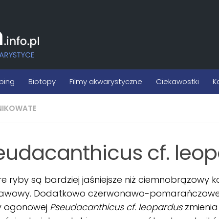
ping
Biotopy
Filmy akwarystyczne
Ciekawostki
K
NIKOWATE
eudacanthicus cf. leo
re ryby są bardziej jaśniejsze niż ciemnobrązowy k
awowy. Dodatkowo czerwonawo-pomarańczowe 
y ogonowej
Pseudacanthicus cf. leopardus
zmienia