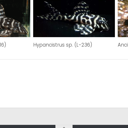
16)
Hypancistrus sp. (L-236)
Anc