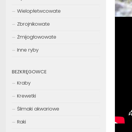
Wielopłetwcowate
Zbrojnikowate
Żmijogłowowate
Inne ryby
BEZKRĘGOWCE
Kraby
Krewetki
Ślimaki akwariowe
Raki