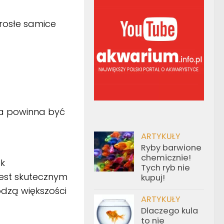
rosłe samice
da powinna być
ARTYKUŁY
Ryby barwione
chemicznie!
ek
Tych ryb nie
jest skutecznym
kupuj!
dzą większości
ARTYKUŁY
Dlaczego kula
to nie