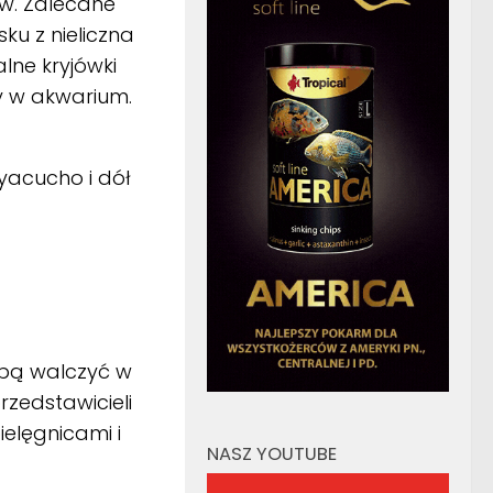
ów. Zalecane
ku z nieliczna
alne kryjówki
dy w akwarium.
yacucho i dół
obą walczyć w
zedstawicieli
ielęgnicami i
NASZ YOUTUBE