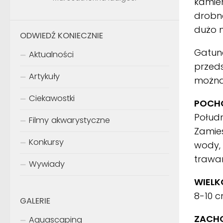
kamien
drobne
dużo m
ODWIEDŹ KONIECZNIE
Gatune
Aktualności
przeds
Artykuły
można
Ciekawostki
POCHO
Połudn
Filmy akwarystyczne
Zamies
Konkursy
wody, 
trawam
Wywiady
WIELK
8-10 
GALERIE
ZACH
Aquascaping