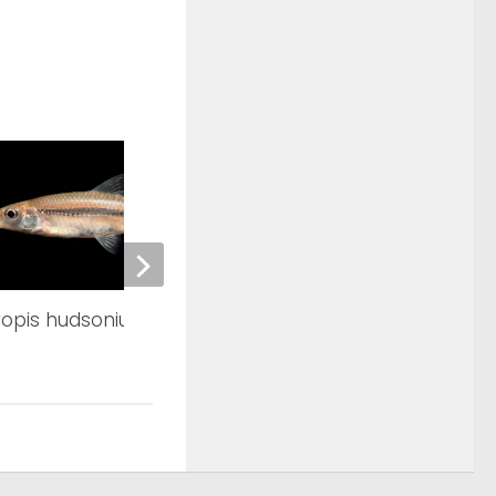
ropis hudsonius
Semotilus atromacula