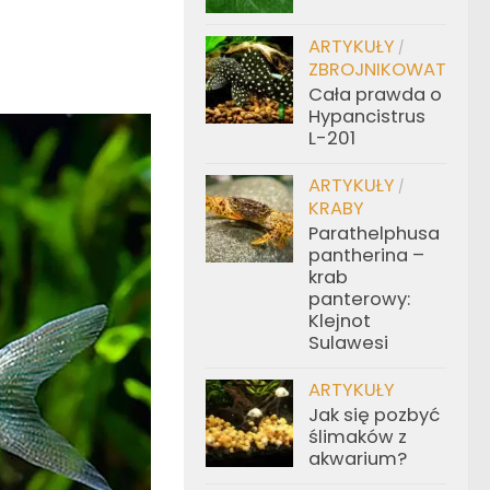
ARTYKUŁY
/
ZBROJNIKOWATE
Cała prawda o
Hypancistrus
L-201
ARTYKUŁY
/
KRABY
Parathelphusa
pantherina –
krab
panterowy:
Klejnot
Sulawesi
ARTYKUŁY
Jak się pozbyć
ślimaków z
akwarium?