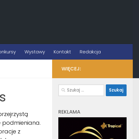
onkursy
Wystawy
Kontakt
Redakcja
WIĘCEJ:
Szukaj:
s
REKLAMA
przejrzystą
ie podmieniana.
racje z