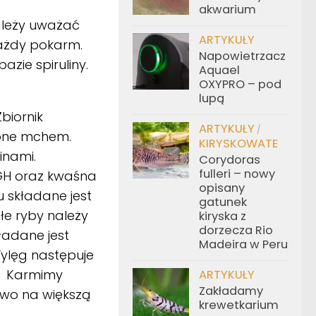
akwarium
ależy uważać
ARTYKUŁY
każdy pokarm.
Napowietrzacz
zie spiruliny.
Aquael
OXYPRO – pod
lupą
biornik
ARTYKUŁY
/
żone mchem.
KIRYSKOWATE
inami.
Corydoras
fulleri – nowy
GH oraz kwaśna
opisany
u składane jest
gatunek
słe ryby należy
kiryska z
dorzecza Rio
ładane jest
Madeira w Peru
Wylęg następuje
ć. Karmimy
ARTYKUŁY
Zakładamy
owo na większą
krewetkarium