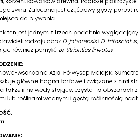
i, korzeni, kawałków drewna. Podłoże piaszczyste 
go żwiru. Zalecana jest częściowy gęsty porost roś
iejsca do pływania.
k ten jest jednym z trzech podobnie wyglądając
tawicieli rodzaju obok
D. johorensis
i
D. trifasciatu
s
 go również pomylić ze
Striuntius lineatus
.
DZENIE:
iowo-wschodnia Azja: Półwysep Malajski, Sumatra 
zkuje głównie bagna torfowe i związane z nimi str
a także inne wody stojące, często na obszarach 
i lub roślinami wodnymi i gęstą roślinnością nad
OŚĆ:
cm
OWANIE: