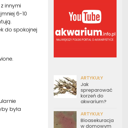
 z innymi
jmniej 6-10
ntują.
k do spokojnej
ione.
ARTYKUŁY
Jak
spreparować
korzeń do
larnie
akwarium?
yby była
ARTYKUŁY
Bioasekuracja
w domowym