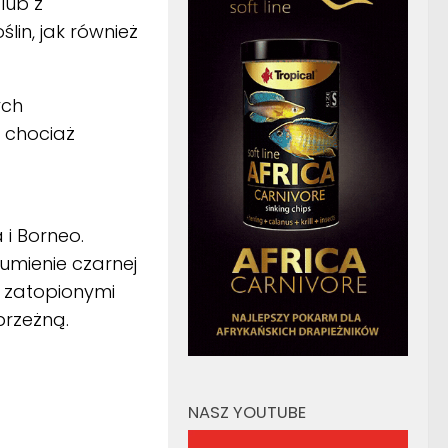
lub z
lin, jak również
ych
, chociaż
i Borneo.
umienie czarnej
z zatopionymi
brzeżną.
NASZ YOUTUBE