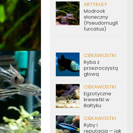
ARTYKUŁY
Modrook
słoneczny
(Pseudomugil
furcatus)
CIEKAWOSTKI
Ryba z
przezroczystą
głową
CIEKAWOSTKI
Egzotyczne
krewetki w
Bałtyku
CIEKAWOSTKI
Ryby i
reputacja — jak