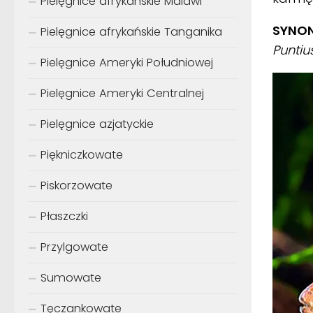
Pielęgnice afrykańskie Malawi
SYNON
Pielęgnice afrykańskie Tanganika
Puntius
Pielęgnice Ameryki Południowej
Pielęgnice Ameryki Centralnej
Pielęgnice azjatyckie
Piękniczkowate
Piskorzowate
Płaszczki
Przylgowate
Sumowate
Tęczankowate