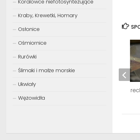
Koralowce niefotosyntezujące
Kraby, Krewetki, Homary
SPO
Osłonice
Ośmiornice
Rurówki
Ślimaki i małże morskie
Ukwiały
Aphyocypris moltrech
Wężowidła