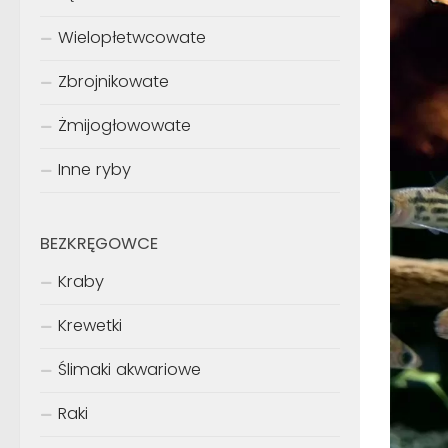
Wielopłetwcowate
Zbrojnikowate
Żmijogłowowate
Inne ryby
BEZKRĘGOWCE
Kraby
Krewetki
Ślimaki akwariowe
Raki