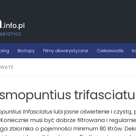
ping
Biotopy
Filmy akwarystyczne
Ciekawostki
K
OWATE
smopuntius trifasciatu
untius trifasciatus
lubi jasne oświetlenie i czystą, 
Koniecznie musi być dobrze filtrowana i regularn
 zbiornika o pojemności minimum 80 litrów. Deko