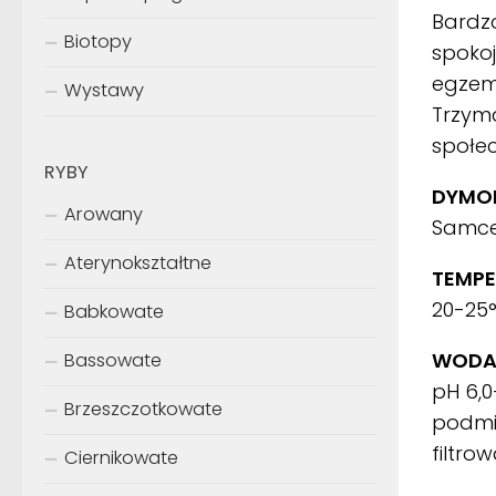
Bardzo
Biotopy
spokoj
egzemp
Wystawy
Trzyma
społec
RYBY
DYMOR
Arowany
Samce 
Aterynokształtne
TEMPE
20-25
Babkowate
WODA
Bassowate
pH 6,0
Brzeszczotkowate
podmi
filtro
Ciernikowate