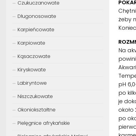
POKA
Czukuczanowate
Chętni
Długonosowate
żeby n
Koniec
Karpieńcowate
ROZM
Karpiowate
Na akw
Kąsaczowate
powin
Akwar
Kiryskowate
Tempe
Labiryntowe
pH 6,0
po kil
Niszczukowate
je dok
około 
Okoniokształtne
po ok
Pielęgnice afrykańskie
pierwo
karmę