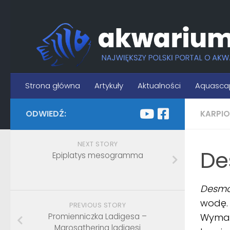
Skip to content
Strona główna
Artykuły
Aktualności
Aquasca
ODWIEDŹ:
KARPI
NEXT STORY
De
Epiplatys mesogramma
Desmop
wodę. 
PREVIOUS STORY
Promienniczka Ladigesa –
Wymaga
Marosatherina ladigesi