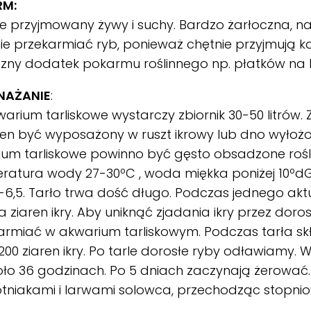
RM:
e przyjmowany żywy i suchy. Bardzo żarłoczna, n
ie przekarmiać ryb, ponieważ chętnie przyjmują 
zny dodatek pokarmu roślinnego np. płatków na ba
NAŻANIE
:
arium tarliskowe wystarczy zbiornik 30-50 litrów. Z
ien być wyposażony w ruszt ikrowy lub dno wyło
ium tarliskowe powinno być gęsto obsadzone rośl
ratura wody 27-30ºC , woda miękka poniżej 10ºd
-6,5. Tarło trwa dość długo. Podczas jednego akt
ka ziaren ikry. Aby uniknąć zjadania ikry przez doro
armiać w akwarium tarliskowym. Podczas tarła sk
200 ziaren ikry. Po tarle dorosłe ryby odławiamy. 
oło 36 godzinach. Po 5 dniach zaczynają żerowa
tniakami i larwami solowca, przechodząc stopni
.