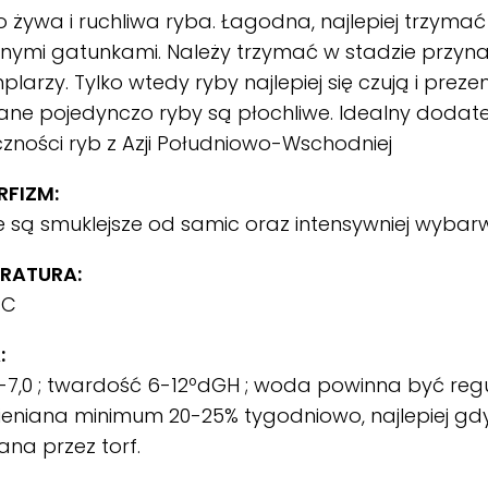
 żywa i ruchliwa ryba. Łagodna, najlepiej trzymać
nymi gatunkami. Należy trzymać w stadzie przyna
larzy. Tylko wtedy ryby najlepiej się czują i preze
ne pojedynczo ryby są płochliwe. Idealny dodate
zności ryb z Azji Południowo-Wschodniej
FIZM:
są smuklejsze od samic oraz intensywniej wybarw
RATURA:
°C
:
-7,0 ; twardość 6-12ºdGH ; woda powinna być regu
eniana minimum 20-25% tygodniowo, najlepiej gd
wana przez torf.