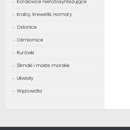
Koralowce niefotosyntezujące
Kraby, Krewetki, Homary
Osłonice
Ośmiornice
Rurówki
Ślimaki i małże morskie
Ukwiały
Wężowidła