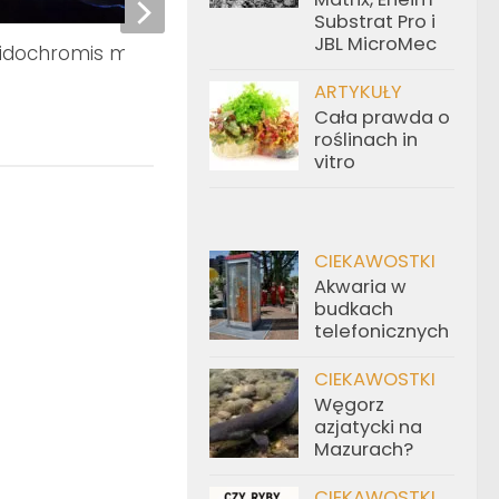
Substrat Pro i
JBL MicroMec
cidochromis milomo
Metriaclima estherae
Pyszczak zebra
ARTYKUŁY
Cała prawda o
roślinach in
vitro
CIEKAWOSTKI
Akwaria w
budkach
telefonicznych
CIEKAWOSTKI
Węgorz
azjatycki na
Mazurach?
CIEKAWOSTKI