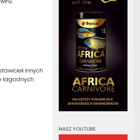
wiru.
tawicieli innych
ch łagodnych
NASZ YOUTUBE