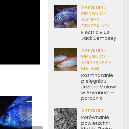
ARTYKUŁY
/
PIELĘGNICE
AMERYKI
CENTRALNEJ
Electric Blue
Jack Dempsey
ARTYKUŁY
/
PIELĘGNICE
AFRYKAŃSKIE
MALAWI
Rozmnażanie
pielęgnic z
Jeziora Malawi
w Akwarium –
poradnik
ARTYKUŁY
Porównanie
powierzchni
Matrix, Eheim