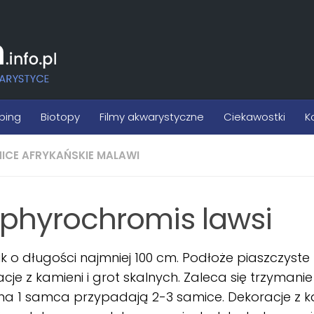
ping
Biotopy
Filmy akwarystyczne
Ciekawostki
K
NICE AFRYKAŃSKIE MALAWI
phyrochromis lawsi
ik o długości najmniej 100 cm. Podłoże piaszczyste
cje z kamieni i grot skalnych. Zaleca się trzymanie
na 1 samca przypadają 2-3 samice. Dekoracje z kam