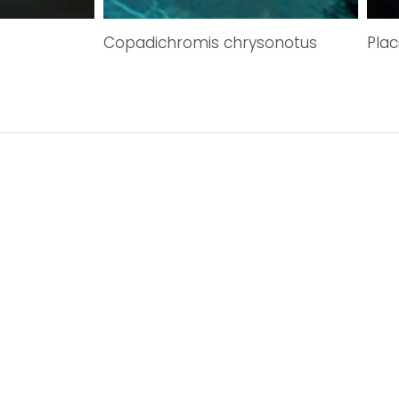
Copadichromis chrysonotus
Pla