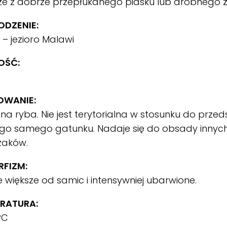
e z dobrze przepłukanego piasku lub drobnego ż
DZENIE:
 – jezioro Malawi
OŚĆ:
OWANIE:
na ryba. Nie jest terytorialna w stosunku do przeds
tego samego gatunku. Nadaje się do obsady inny
zaków.
FIZM:
większe od samic i intensywniej ubarwione.
RATURA:
ºC