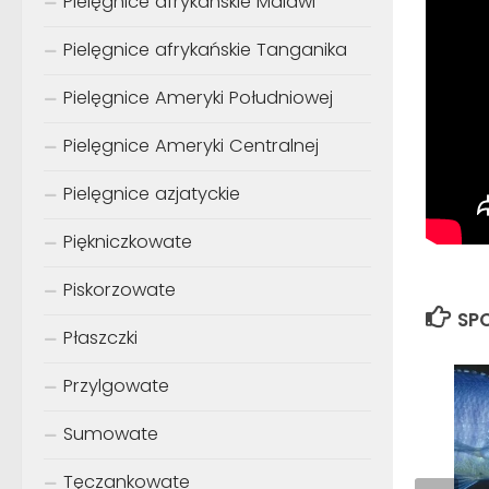
Pielęgnice afrykańskie Malawi
Pielęgnice afrykańskie Tanganika
Pielęgnice Ameryki Południowej
Pielęgnice Ameryki Centralnej
Pielęgnice azjatyckie
Piękniczkowate
Piskorzowate
SPO
Płaszczki
Przylgowate
Sumowate
Tęczankowate