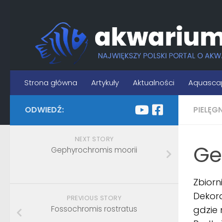
Skip to content
Strona główna
Artykuły
Aktualności
Aquasca
ODWIEDŹ:
PIELĘG
NEXT STORY
Ge
Gephyrochromis moorii
Zbiorn
Dekora
PREVIOUS STORY
Fossochromis rostratus
gdzie 