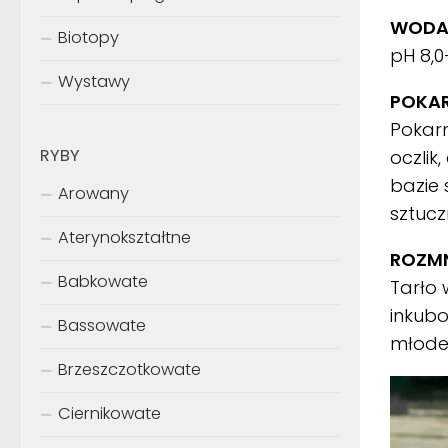
WODA
Biotopy
pH 8,0
Wystawy
POKA
Pokarm
RYBY
oczlik
bazie
Arowany
sztucz
Aterynokształtne
ROZMN
Babkowate
Tarło 
inkubo
Bassowate
młode 
Brzeszczotkowate
Ciernikowate