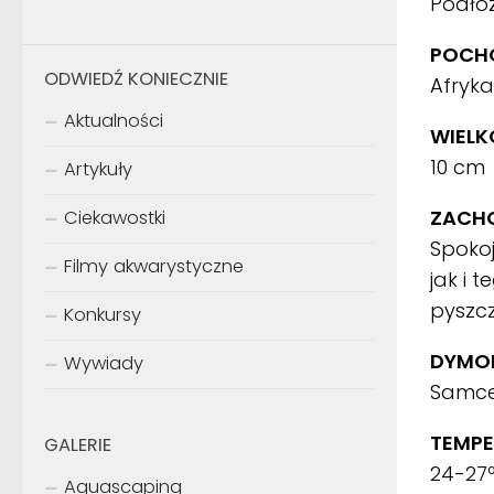
Podłoż
POCHO
ODWIEDŹ KONIECZNIE
Afryka
Aktualności
WIELK
10 cm
Artykuły
ZACH
Ciekawostki
Spokoj
Filmy akwarystyczne
jak i 
pyszc
Konkursy
DYMOR
Wywiady
Samce 
TEMPE
GALERIE
24-27
Aquascaping