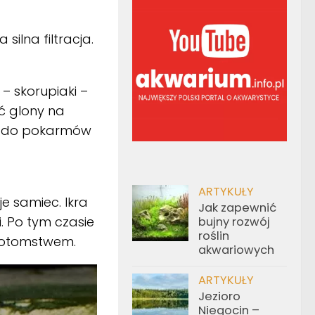
ilna filtracja.
– skorupiaki –
ć glony na
ić do pokarmów
ARTYKUŁY
e samiec. Ikra
Jak zapewnić
. Po tym czasie
bujny rozwój
roślin
 potomstwem.
akwariowych
ARTYKUŁY
Jezioro
Niegocin –