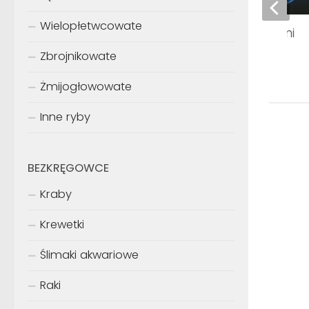
Wielopłetwcowate
Caprichromis liemi
Zbrojnikowate
Żmijogłowowate
Inne ryby
BEZKRĘGOWCE
Kraby
Krewetki
Ślimaki akwariowe
Raki