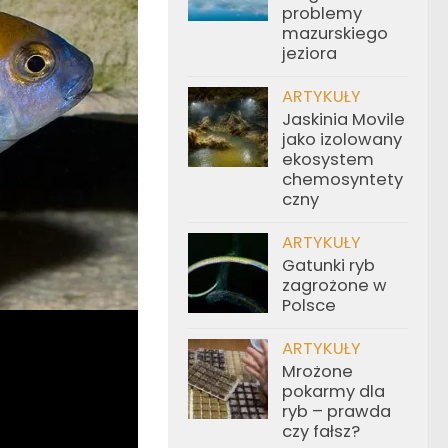
problemy
mazurskiego
jeziora
ARTYKUŁY
Jaskinia Movile
jako izolowany
ekosystem
chemosyntety
czny
ARTYKUŁY
Gatunki ryb
zagrożone w
Polsce
ARTYKUŁY
Mrożone
pokarmy dla
ryb – prawda
czy fałsz?