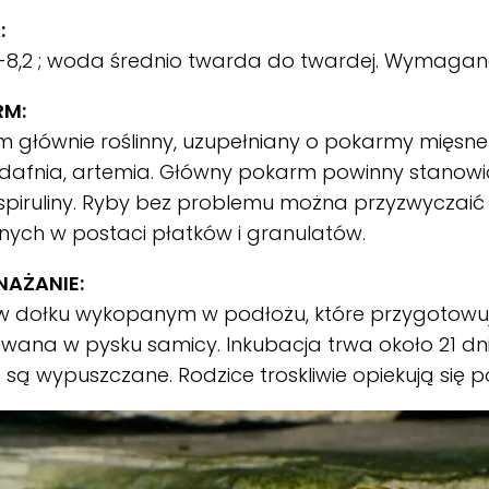
:
-8,2 ; woda średnio twarda do twardej. Wymagana s
RM:
 głównie roślinny, uzupełniany o pokarmy mięsne 
, dafnia, artemia. Główny pokarm powinny stanowi
 spiruliny. Ryby bez problemu można przyzwycza
nych w postaci płatków i granulatów.
AŻANIE:
w dołku wykopanym w podłożu, które przygotowuj
wana w pysku samicy. Inkubacja trwa około 21 dni
są wypuszczane. Rodzice troskliwie opiekują się