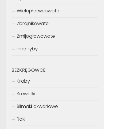
Wielopłetwcowate
Zbrojnikowate
Żmijogłowowate
Inne ryby
BEZKRĘGOWCE
Kraby
Krewetki
Ślimaki akwariowe
Raki