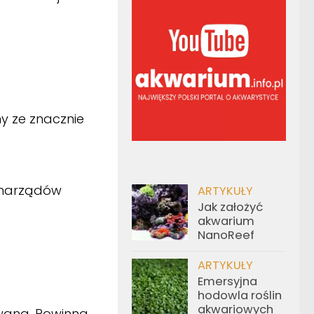
y ze znacznie
 narządów
ARTYKUŁY
Jak założyć
akwarium
NanoReef
ARTYKUŁY
Emersyjna
hodowla roślin
akwariowych
rowana. Powinna