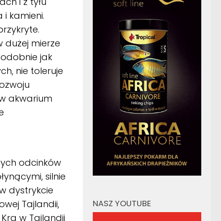
ch i z tyłu
i kamieni.
rzykryte.
 dużej mierze
odobnie jak
h, nie toleruje
rozwoju
o w akwarium
e
nych odcinków
łynącymi, silnie
w dystrykcie
NASZ YOUTUBE
wej Tajlandii,
Kra w Tajlandii