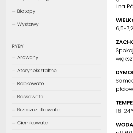
i na P
Biotopy
WIELK
Wystawy
6,5-7,
ZACH
RYBY
Spokoj
Arowany
większ
Aterynokształtne
DYMOR
Samce
Babkowate
płcio
Bassowate
TEMPE
Brzeszczotkowate
16-24
Ciernikowate
WODA
pH 6.0