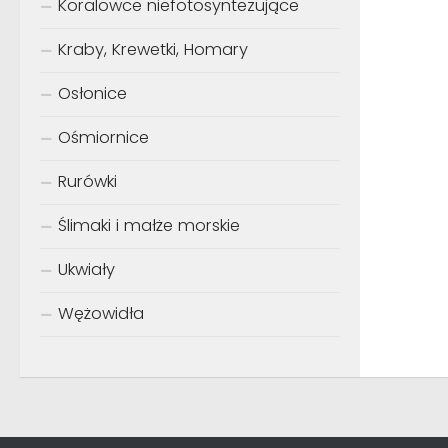
Koralowce niefotosyntezujące
Kraby, Krewetki, Homary
Osłonice
Ośmiornice
Rurówki
Ślimaki i małże morskie
Ukwiały
Wężowidła