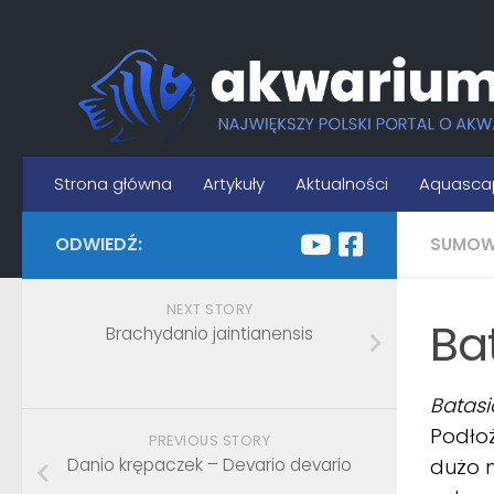
Skip to content
Strona główna
Artykuły
Aktualności
Aquasca
ODWIEDŹ:
SUMOW
NEXT STORY
Bat
Brachydanio jaintianensis
Batasi
Podłoż
PREVIOUS STORY
Danio krępaczek – Devario devario
dużo 