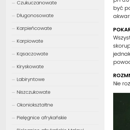
Czukuczanowate
być po
Długonosowate
akwar
Karpieńcowate
POKA
Wszys
Karpiowate
skorup
jednak
Kąsaczowate
powodu
Kiryskowate
ROZMN
Labiryntowe
Nie r
Niszczukowate
Okoniokształtne
Pielęgnice afrykańskie