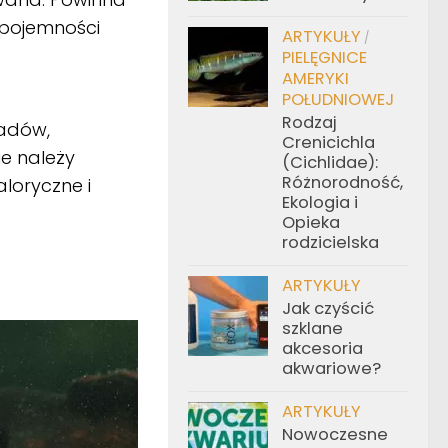
 pojemności
ARTYKUŁY
/
PIELĘGNICE
AMERYKI
POŁUDNIOWEJ
Rodzaj
wadów,
Crenicichla
ie należy
(Cichlidae):
Różnorodność,
loryczne i
Ekologia i
Opieka
rodzicielska
ARTYKUŁY
Jak czyścić
szklane
akcesoria
akwariowe?
ARTYKUŁY
Nowoczesne