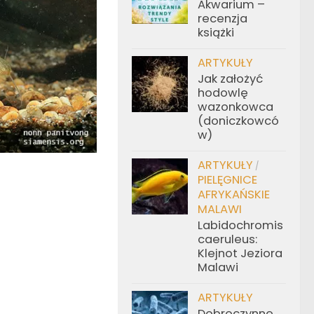
Akwarium –
recenzja
książki
ARTYKUŁY
Jak założyć
hodowlę
wazonkowca
(doniczkowcó
w)
ARTYKUŁY
/
PIELĘGNICE
AFRYKAŃSKIE
MALAWI
Labidochromis
caeruleus:
Klejnot Jeziora
Malawi
ARTYKUŁY
Dobroczynne