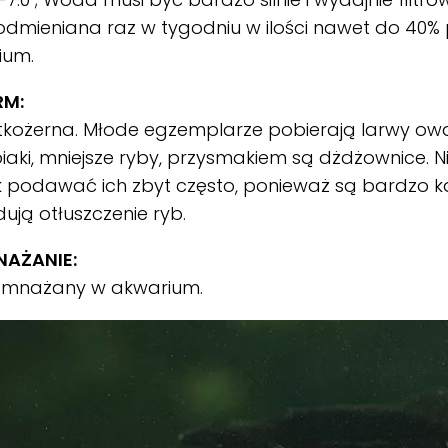
dmieniana raz w tygodniu w ilości nawet do 40%
ium.
RM:
tkożerna. Młode egzemplarze pobierają larwy o
iaki, mniejsze ryby, przysmakiem są dżdżownice. N
 podawać ich zbyt często, ponieważ są bardzo ka
ją otłuszczenie ryb.
AŻANIE:
ozmnażany w akwarium.