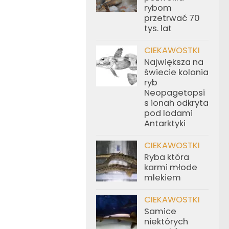
rybom
przetrwać 70
tys. lat
CIEKAWOSTKI
Największa na
świecie kolonia
ryb
Neopagetopsi
s ionah odkryta
pod lodami
Antarktyki
CIEKAWOSTKI
Ryba która
karmi młode
mlekiem
CIEKAWOSTKI
Samice
niektórych