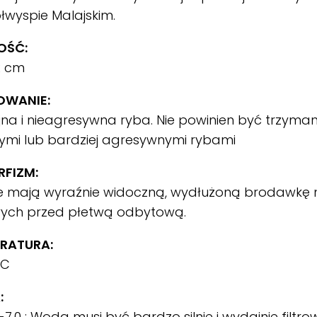
ółwyspie Malajskim.
OŚĆ:
2 cm
OWANIE:
na i nieagresywna ryba. Nie powinien być trzyman
ymi lub bardziej agresywnymi rybami
FIZM:
 mają wyraźnie widoczną, wydłużoną brodawkę
wych przed płetwą odbytową.
RATURA:
°C
:
-7.0 ; Woda musi być bardzo silnie i wydajnie filt