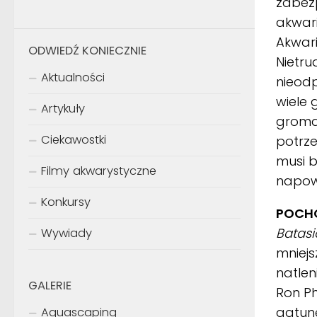
zabezp
akwari
Akwari
ODWIEDŹ KONIECZNIE
Nietru
Aktualności
nieod
wiele 
Artykuły
groma
Ciekawostki
potrze
musi 
Filmy akwarystyczne
napowi
Konkursy
POCHO
Batasio
Wywiady
mniejs
natlen
GALERIE
Ron Ph
gatune
Aquascaping