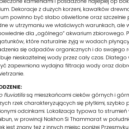
ieczone kamieniami i posadzone najlepiej op boka
um. Dekoracje z dużych korzeni, kawałków drewna 
um powinno być słabo oświetlone oraz szczelnie p
dne w utrzymaniu we właściwych warunkach, ale w
powiednie dla „ogólnego” akwarium zbiorowego. P
gatunków, które naturalnie żyją w wodach płynącyc
dzenia się odpadów organicznych i do swojego 
buje nieskazitelnej wody przez cały czas. Dlateg
być zapewniona wydajna filtracja wody oraz dobr
etrzanie.
DZENIE:
 fluviatilis
są mieszkańcami cieków górnych i gór
zych rzek charakteryzujących się płytkimi, szybko p
ionymi odcinkami. Lokalizacja typowa to strumień 
ibun, w prowincji Nakhon Si Thammarat w południo
k jest znany też z innych miejsc poniżej Przesmyku 