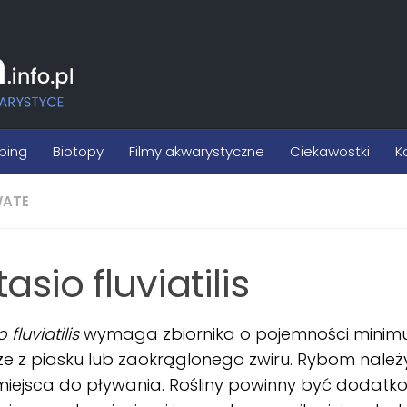
ping
Biotopy
Filmy akwarystyczne
Ciekawostki
K
ATE
asio fluviatilis
o
fluviatilis
wymaga zbiornika o pojemności minimum
e z piasku lub zaokrąglonego żwiru. Rybom nale
miejsca do pływania. Rośliny powinny być dodatk