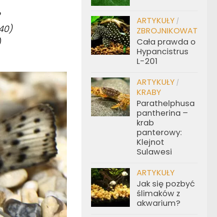
ARTYKUŁY
/
40)
ZBROJNIKOWATE
)
Cała prawda o
Hypancistrus
L-201
ARTYKUŁY
/
KRABY
Parathelphusa
pantherina –
krab
panterowy:
Klejnot
Sulawesi
ARTYKUŁY
Jak się pozbyć
ślimaków z
akwarium?