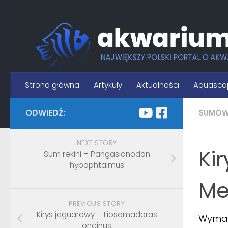
Skip to content
Strona główna
Artykuły
Aktualności
Aquasca
ODWIEDŹ:
SUMOW
NEXT STORY
Ki
Sum rekini – Pangasianodon
hypophtalmus
Me
PREVIOUS STORY
Kirys jaguarowy – Liosomadoras
Wymaga
oncinus