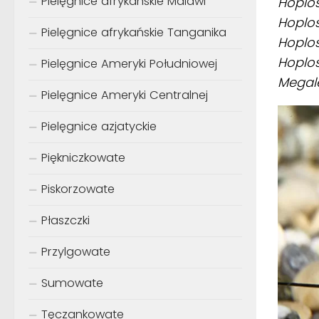
Pielęgnice afrykańskie Malawi
Hoplos
Hoplo
Pielęgnice afrykańskie Tanganika
Hoplo
Hoplos
Pielęgnice Ameryki Południowej
Megale
Pielęgnice Ameryki Centralnej
Pielęgnice azjatyckie
Piękniczkowate
Piskorzowate
Płaszczki
Przylgowate
Sumowate
Tęczankowate