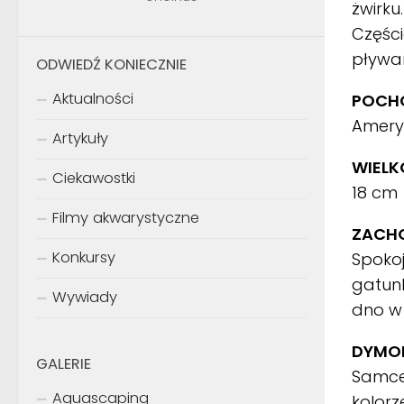
żwirku
Części
pływan
ODWIEDŹ KONIECZNIE
Aktualności
POCHO
Amery
Artykuły
WIELK
Ciekawostki
18 cm
Filmy akwarystyczne
ZACH
Konkursy
Spoko
gatun
Wywiady
dno w
DYMOR
GALERIE
Samce 
Aquascaping
kolor