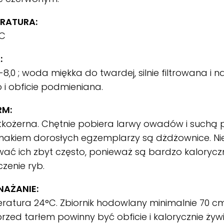
RATURA:
°C
:
-8,0 ; woda miękka do twardej, silnie filtrowana i 
 i obficie podmieniana.
RM:
kożerna. Chętnie pobiera larwy owadów i suchą 
makiem dorosłych egzemplarzy są dżdżownice. Nie
ać ich zbyt często, ponieważ są bardzo kalorycz
czenie ryb.
AŻANIE:
atura 24°C. Zbiornik hodowlany minimalnie 70 cm
rzed tarłem powinny być obficie i kalorycznie żyw