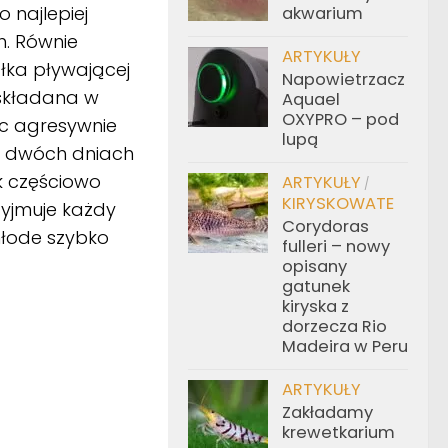
 najlepiej
akwarium
h. Równie
ARTYKUŁY
łka pływającej
Napowietrzacz
t składana w
Aquael
OXYPRO – pod
ec agresywnie
lupą
ch dwóch dniach
k częściowo
ARTYKUŁY
/
KIRYSKOWATE
zyjmuje każdy
Corydoras
młode szybko
fulleri – nowy
opisany
gatunek
kiryska z
dorzecza Rio
Madeira w Peru
ARTYKUŁY
Zakładamy
krewetkarium