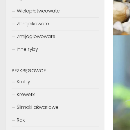
Wielopłetwcowate
Zbrojnikowate
Żmijogłowowate
Inne ryby
BEZKRĘGOWCE
Kraby
Krewetki
Ślimaki akwariowe
Raki