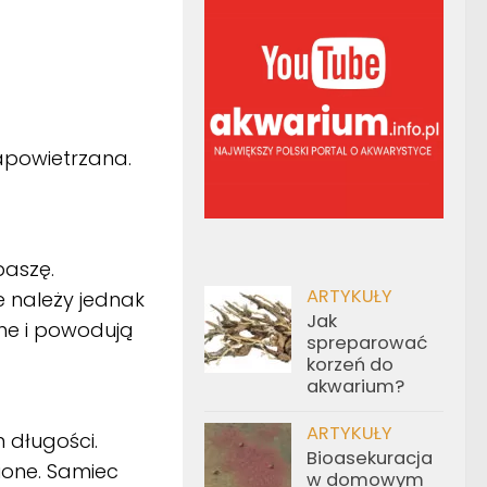
napowietrzana.
paszę.
ARTYKUŁY
 należy jednak
Jak
ne i powodują
spreparować
korzeń do
akwarium?
ARTYKUŁY
 długości.
Bioasekuracja
ione. Samiec
w domowym