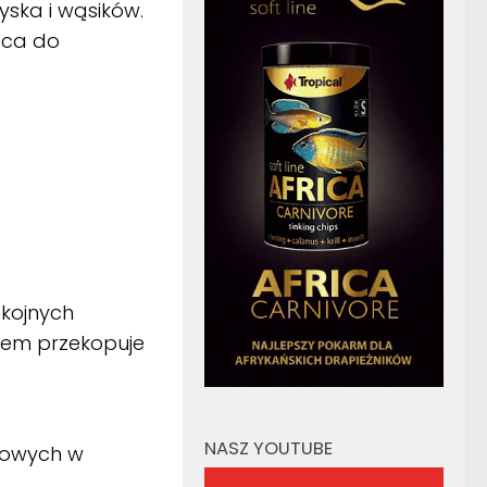
yska i wąsików.
sca do
kojnych
iem przekopuje
NASZ YOUTUBE
siowych w