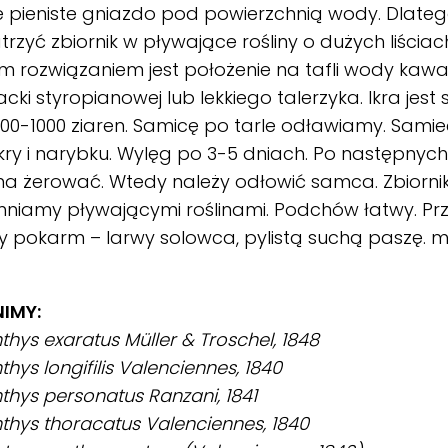
 pieniste gniazdo pod powierzchnią wody. Dlatego
rzyć zbiornik w pływające rośliny o dużych liściac
 rozwiązaniem jest położenie na tafli wody kawa
tacki styropianowej lub lekkiego talerzyka. Ikra jes
 800-1000 ziaren. Samicę po tarle odławiamy. Sami
ikry i narybku. Wylęg po 3-5 dniach. Po następny
a żerować. Wtedy należy odłowić samca. Zbiorni
niamy pływającymi roślinami. Podchów łatwy. Pr
 pokarm – larwy solowca, pylistą suchą paszę. 
IMY:
hthys exaratus Müller & Troschel, 1848
hthys longifilis Valenciennes, 1840
hthys personatus Ranzani, 1841
hthys thoracatus Valenciennes, 1840