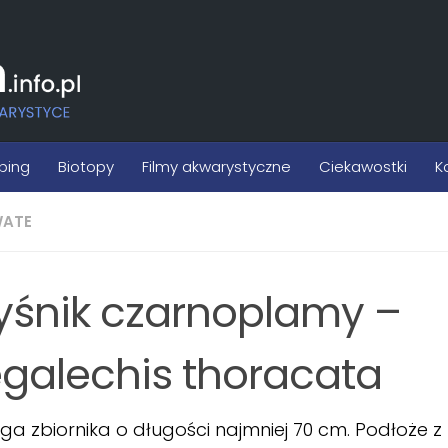
ping
Biotopy
Filmy akwarystyczne
Ciekawostki
K
ATE
ryśnik czarnoplamy –
galechis thoracata
 zbiornika o długości najmniej 70 cm. Podłoże 