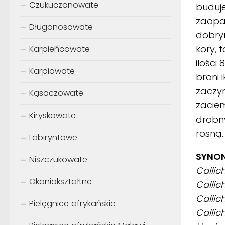
Czukuczanowate
buduje
zaopat
Długonosowate
dobrym
kory, 
Karpieńcowate
ilości
Karpiowate
broni 
zaczyn
Kąsaczowate
zaciem
Kiryskowate
drobny
rosną.
Labiryntowe
SYNON
Niszczukowate
Callic
Okoniokształtne
Callic
Callic
Pielęgnice afrykańskie
Callic