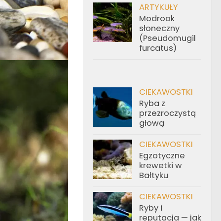
ARTYKUŁY
Modrook
słoneczny
(Pseudomugil
furcatus)
CIEKAWOSTKI
Ryba z
przezroczystą
głową
CIEKAWOSTKI
Egzotyczne
krewetki w
Bałtyku
CIEKAWOSTKI
Ryby i
reputacja — jak