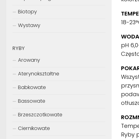
Biotopy
TEMPE
18-23
Wystawy
WODA
pH 6,0
RYBY
Często
Arowany
POKA
Aterynokształtne
Wszyst
przys
Babkowate
podaw
Bassowate
otłusz
Brzeszczotkowate
ROZMN
Temper
Ciernikowate
Ryby p