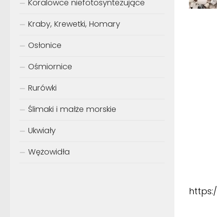
Koralowce niefotosyntezujące
Kraby, Krewetki, Homary
Osłonice
Ośmiornice
Rurówki
Ślimaki i małże morskie
Ukwiały
Wężowidła
https