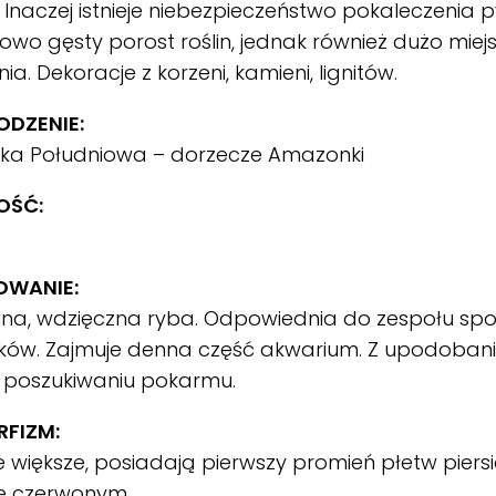
. Inaczej istnieje niebezpieczeństwo pokaleczenia p
owo gęsty porost roślin, jednak również dużo miej
ia. Dekoracje z korzeni, kamieni, lignitów.
DZENIE:
ka Południowa – dorzecze Amazonki
OŚĆ:
OWANIE:
jna, wdzięczna ryba. Odpowiednia do zespołu spo
ków. Zajmuje denna część akwarium. Z upodoban
 poszukiwaniu pokarmu.
FIZM:
większe, posiadają pierwszy promień płetw pier
ze czerwonym.