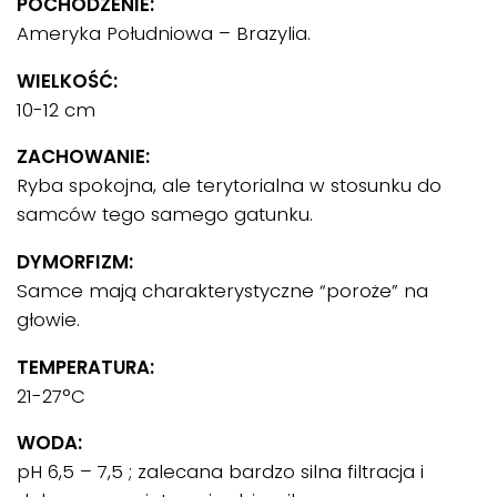
POCHODZENIE:
Ameryka Południowa – Brazylia.
WIELKOŚĆ:
10-12 cm
ZACHOWANIE:
Ryba spokojna, ale terytorialna w stosunku do
samców tego samego gatunku.
DYMORFIZM:
Samce mają charakterystyczne “poroże” na
głowie.
TEMPERATURA:
21-27°C
WODA:
pH 6,5 – 7,5 ; zalecana bardzo silna filtracja i