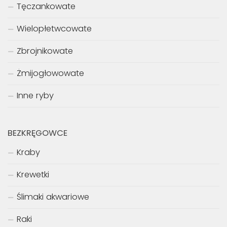
Tęczankowate
Wielopłetwcowate
Zbrojnikowate
Żmijogłowowate
Inne ryby
BEZKRĘGOWCE
Kraby
Krewetki
Ślimaki akwariowe
Raki