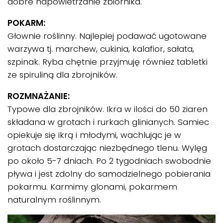
dobre napowietrzanie zbiornika.
POKARM:
Głownie roślinny. Najlepiej podawać ugotowane
warzywa tj. marchew, cukinia, kalafior, sałata,
szpinak. Ryba chętnie przyjmuję również tabletki
ze spiruliną dla zbrojników.
ROZMNAŻANIE:
Typowe dla zbrojników. Ikra w ilości do 50 ziaren
składana w grotach i rurkach glinianych. Samiec
opiekuje się ikrą i młodymi, wachlując je w
grotach dostarczając niezbędnego tlenu. Wylęg
po około 5-7 dniach. Po 2 tygodniach swobodnie
pływa i jest zdolny do samodzielnego pobierania
pokarmu. Karmimy glonami, pokarmem
naturalnym roślinnym.