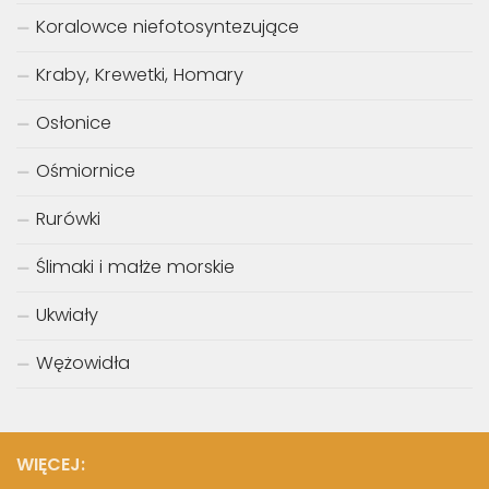
Koralowce niefotosyntezujące
Kraby, Krewetki, Homary
Osłonice
Ośmiornice
Rurówki
Ślimaki i małże morskie
Ukwiały
Wężowidła
WIĘCEJ: