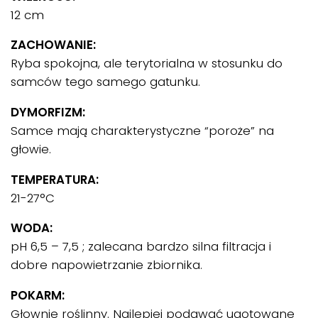
12 cm
ZACHOWANIE:
Ryba spokojna, ale terytorialna w stosunku do
samców tego samego gatunku.
DYMORFIZM:
Samce mają charakterystyczne “poroże” na
głowie.
TEMPERATURA:
21-27°C
WODA:
pH 6,5 – 7,5 ; zalecana bardzo silna filtracja i
dobre napowietrzanie zbiornika.
POKARM:
Głownie roślinny. Najlepiej podawać ugotowane