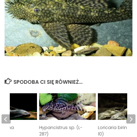
SPODOBA CI SIĘ RÓWNIEŻ...
risoma
Hypancistrus sp. (L-
Loricaria birindellii
287)
10)