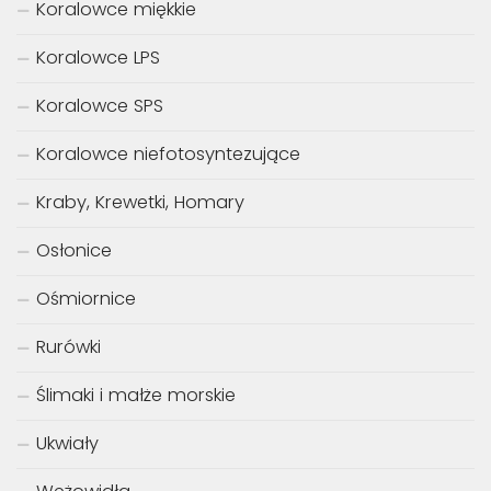
Koralowce miękkie
Koralowce LPS
Koralowce SPS
Koralowce niefotosyntezujące
Kraby, Krewetki, Homary
Osłonice
Ośmiornice
Rurówki
Ślimaki i małże morskie
Ukwiały