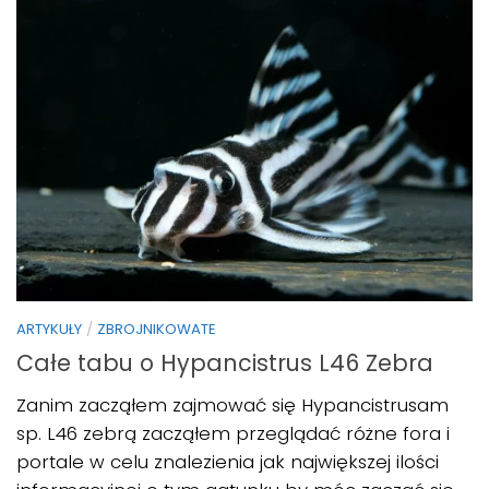
ARTYKUŁY
/
ZBROJNIKOWATE
Całe tabu o Hypancistrus L46 Zebra
Zanim zacząłem zajmować się Hypancistrusam
sp. L46 zebrą zacząłem przeglądać różne fora i
portale w celu znalezienia jak największej ilości