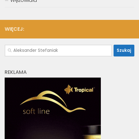
Wężowidła
WIĘCEJ:
Szukaj:
REKLAMA